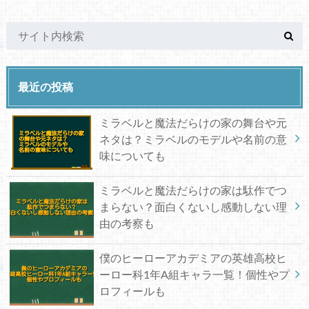
最近の投稿
ミラベルと魔法だらけの家の舞台や元
ネタは？ミラベルのモデルや名前の意
味についても
ミラベルと魔法だらけの家は駄作でつ
まらない？面白くないし感動しない理
由の考察も
僕のヒーローアカデミアの英雄高校ヒ
ーロー科1年A組キャラ一覧！個性やプ
ロフィールも