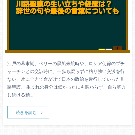
江戸の幕末期、ペリーの黒船来航時や、ロシア使節のプチ
ャーチンとの交渉時に、一歩も譲らずに粘り強い交渉を行
ない、常に全力で命がけで日本の政治を遂行していった川
路聖謨。 生まれの身分は低かったにも関わらず、自ら努力
し続ける精…
続きを読む