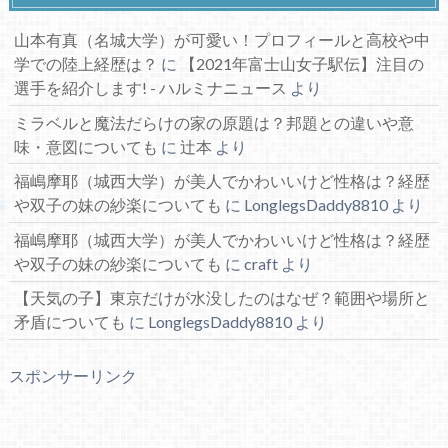
山本有真（名城大学）が可愛い！プロフィールと高校や中
学での陸上経歴は？
に
【2021年富士山女子駅伝】注目の
選手を紹介します! - ハルミナニュース
より
ミラベルと魔法だらけの家の原題は？邦題との違いや意
味・意図についても
に
辻本
より
福嶋摩耶（城西大学）が美人でかわいいけど性格は？経歴
や双子の妹の紗楽についても
に
LonglegsDaddy8810
より
福嶋摩耶（城西大学）が美人でかわいいけど性格は？経歴
や双子の妹の紗楽についても
に
craft
より
【天気の子】東京だけが水没したのはなぜ？範囲や場所と
矛盾についても
に
LonglegsDaddy8810
より
スポンサーリンク