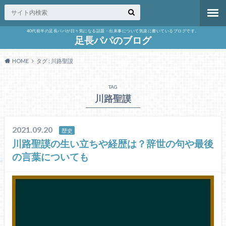
40代前半の足長パパが日々気になる話題・出来事について気楽に書いているブログです。
足長パパのブログ
HOME
タグ : 川路聖謨
TAG
川路聖謨
2021.09.20
歴史
川路聖謨の生い立ちや経歴は？辞世の句や最後
の言葉についても