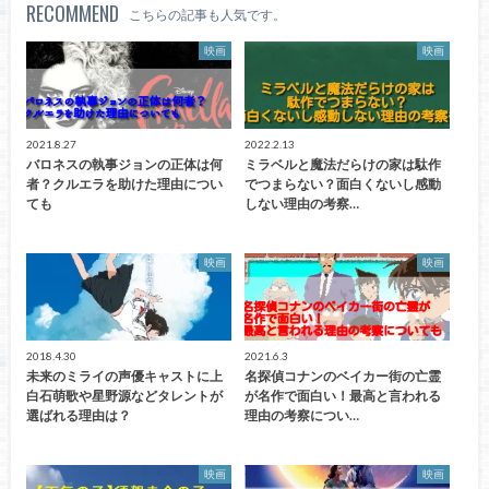
RECOMMEND
こちらの記事も人気です。
映画
映画
2021.8.27
2022.2.13
バロネスの執事ジョンの正体は何
ミラベルと魔法だらけの家は駄作
者？クルエラを助けた理由につい
でつまらない？面白くないし感動
ても
しない理由の考察…
映画
映画
2018.4.30
2021.6.3
未来のミライの声優キャストに上
名探偵コナンのベイカー街の亡霊
白石萌歌や星野源などタレントが
が名作で面白い！最高と言われる
選ばれる理由は？
理由の考察につい…
映画
映画