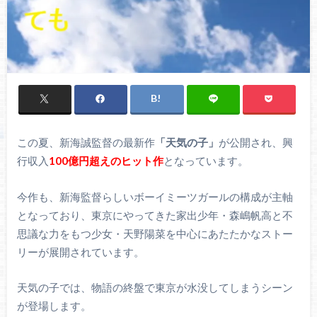
この夏、新海誠監督の最新作
「天気の子」
が公開され、興
行収入
100億円超えのヒット作
となっています。
今作も、新海監督らしいボーイミーツガールの構成が主軸
となっており、東京にやってきた家出少年・森嶋帆高と不
思議な力をもつ少女・天野陽菜を中心にあたたかなストー
リーが展開されています。
天気の子では、物語の終盤で東京が水没してしまうシーン
が登場します。