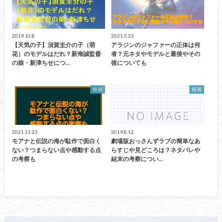
2019.10.8
2021.5.23
【天気の子】須賀圭介の子（萌
アラジンのジャファーの正体は何
花）のモデルはだれ？新海誠監督
者？元ネタやモデルと最後やその
の娘・新津ちせにつ…
後についても
映画
映画
2021.11.23
2019.8.12
モアナと伝説の海が駄作で面白く
劇場版おっさんずラブの簡単なあ
ない？つまらない点や感動する点
らすじや見どころは？ネタバレや
の考察も
結末の考察につい…