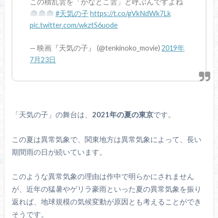
この積乱雲を「かなとこ雲」と呼ぶんですよね
#天気の子
https://t.co/gVkNdWk7Lk
pic.twitter.com/wkztS6uode
— 映画『天気の子』 (@tenkinoko_movie)
2019年
7月23日
「天気の子」の舞台は、
2021年の夏の東京
です。
この夏は異常気象で、関東地方は異常気象によって、長い
期間雨の日が続いています。
このような異常気象の理由は作中で明らかにされません
が、近年の猛暑やゲリラ豪雨といった夏の異常気象を振り
返れば、地球規模の気候変動が原因とも考えることができ
そうです。