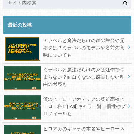
最近の投稿
ミラベルと魔法だらけの家の舞台や元
ネタは？ミラベルのモデルや名前の意
味についても
ミラベルと魔法だらけの家は駄作でつ
まらない？面白くないし感動しない理
由の考察も
僕のヒーローアカデミアの英雄高校ヒ
ーロー科1年A組キャラ一覧！個性やプ
ロフィールも
ヒロアカのキャラの本名やヒーローネ