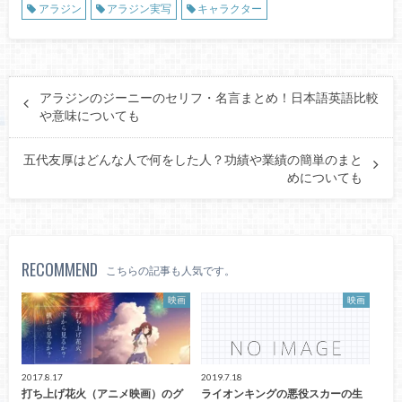
アラジン
アラジン実写
キャラクター
アラジンのジーニーのセリフ・名言まとめ！日本語英語比較
や意味についても
五代友厚はどんな人で何をした人？功績や業績の簡単のまと
めについても
RECOMMEND
こちらの記事も人気です。
映画
映画
2017.8.17
2019.7.18
打ち上げ花火（アニメ映画）のグ
ライオンキングの悪役スカーの生