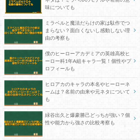
味についても
ミラベルと魔法だらけの家は駄作でつ
まらない？面白くないし感動しない理
由の考察も
僕のヒーローアカデミアの英雄高校ヒ
ーロー科1年A組キャラ一覧！個性やプ
ロフィールも
ヒロアカのキャラの本名やヒーローネ
ームは？名前の由来や元ネタについて
も
緑谷出久と爆豪勝己どっちが強い？個
性や能力から強さの比較考察も