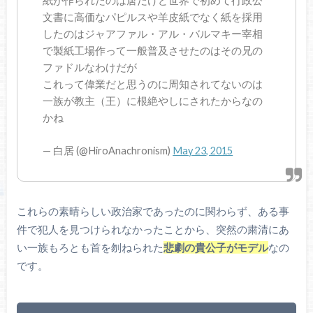
紙が作られたのは唐だけど世界で初めて行政公
文書に高価なパピルスや羊皮紙でなく紙を採用
したのはジャアファル・アル・バルマキー宰相
で製紙工場作って一般普及させたのはその兄の
ファドルなわけだが
これって偉業だと思うのに周知されてないのは
一族が教主（王）に根絶やしにされたからなの
かね
— 白居 (@HiroAnachronism)
May 23, 2015
これらの素晴らしい政治家であったのに関わらず、ある事
件で犯人を見つけられなかったことから、突然の粛清にあ
い一族もろとも首を刎ねられた
悲劇の貴公子がモデル
なの
です。