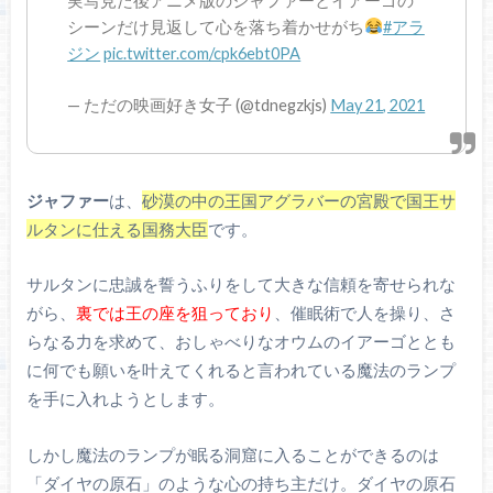
実写見た後アニメ版のジャファーとイアーゴの
シーンだけ見返して心を落ち着かせがち
#アラ
ジン
pic.twitter.com/cpk6ebt0PA
— ただの映画好き女子 (@tdnegzkjs)
May 21, 2021
ジャファー
は、
砂漠の中の王国アグラバーの宮殿で国王サ
ルタンに仕える国務大臣
です。
サルタンに忠誠を誓うふりをして大きな信頼を寄せられな
がら、
裏では王の座を狙っており
、催眠術で人を操り、さ
らなる力を求めて、おしゃべりなオウムのイアーゴととも
に何でも願いを叶えてくれると言われている魔法のランプ
を手に入れようとします。
しかし魔法のランプが眠る洞窟に入ることができるのは
「ダイヤの原石」のような心の持ち主だけ。ダイヤの原石