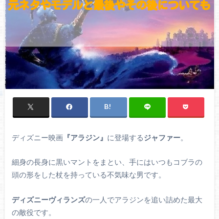
ディズニー映画
『アラジン』
に登場する
ジャファー
。
細身の長身に黒いマントをまとい、手にはいつもコブラの
頭の形をした杖を持っている不気味な男です。
ディズニーヴィランズ
の一人でアラジンを追い詰めた最大
の敵役です。