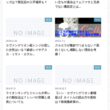
ッズは？限定品や入手場所も？
い立ちや過去は？ムファサと兄弟
でない裏設定とは…
映画
映画
2020.6.10
2021.7.1
エヴァンゲリオン碇シンジが恋し
クルエラが微妙でつまらない？面
た女性はいる？綾波レイやアス
白くないし感動しない理由を考
カ・ミサト・カヲル…
察！
映画
映画
2019.7.2
2019.12.7
ライオンキングとジャンル大帝レ
【シン・エヴァンゲリオン劇場
オの類似点は？シンバの苦難と成
版:||】タイトルの読み方や意味
長についても
は？映画最終章の…