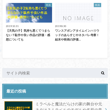
映画
映画
2019.10.31
2019.8.30
【天気の子】気持ち悪くてつまら
ワンスアポンアタイムインハリウ
ない？駄作や良い作品の評価・感
ッドのあらすじやネタバレ考察！
想についても
結末や映画の評価…
最近の投稿
ミラベルと魔法だらけの家の舞台や元
ネタは？ミラベルのモデルや名前の意