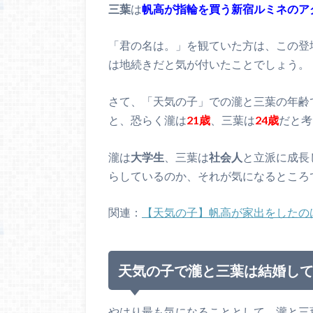
三葉
は
帆高が指輪を買う新宿ルミネのア
「君の名は。」を観ていた方は、この登
は地続きだと気が付いたことでしょう。
さて、「天気の子」での瀧と三葉の年齢
と、恐らく瀧は
21歳
、三葉は
24歳
だと考
瀧は
大学生
、三葉は
社会人
と立派に成長
らしているのか、それが気になるところ
関連：
【天気の子】帆高が家出をしたの
天気の子で瀧と三葉は結婚し
やはり最も気になることとして、瀧と三