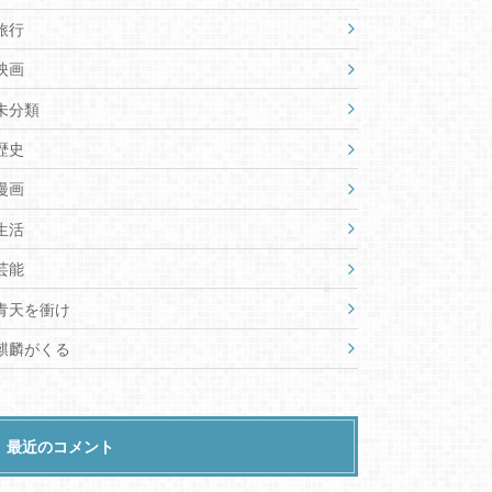
旅行
映画
未分類
歴史
漫画
生活
芸能
青天を衝け
麒麟がくる
最近のコメント