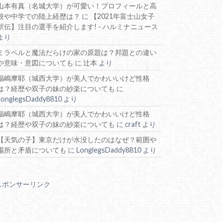
山本有真（名城大学）が可愛い！プロフィールと高
校や中学での陸上経歴は？
に
【2021年富士山女子
駅伝】注目の選手を紹介します! - ハルミナニュース
より
ミラベルと魔法だらけの家の原題は？邦題との違い
や意味・意図についても
に
辻本
より
福嶋摩耶（城西大学）が美人でかわいいけど性格
は？経歴や双子の妹の紗楽についても
に
LonglegsDaddy8810
より
福嶋摩耶（城西大学）が美人でかわいいけど性格
は？経歴や双子の妹の紗楽についても
に
craft
より
【天気の子】東京だけが水没したのはなぜ？範囲や
場所と矛盾についても
に
LonglegsDaddy8810
より
スポンサーリンク