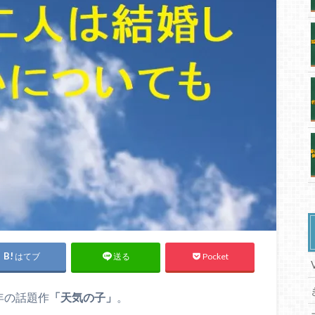
はてブ
Pocket
送る
年の話題作
「天気の子」
。