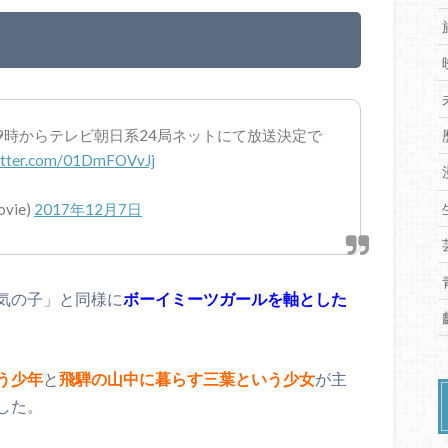
夜9時からテレビ朝日系24局ネットにて放送決定で
witter.com/01DmFOVvJj
vie)
2017年12月7日
気の子」と同様に
ボーイミーツガールを軸とした
う少年
と
飛騨の山中に暮らす三葉という少女
が主
した。