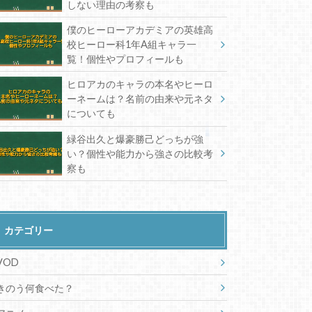
しない理由の考察も
僕のヒーローアカデミアの英雄高
校ヒーロー科1年A組キャラ一
覧！個性やプロフィールも
ヒロアカのキャラの本名やヒーロ
ーネームは？名前の由来や元ネタ
についても
緑谷出久と爆豪勝己どっちが強
い？個性や能力から強さの比較考
察も
カテゴリー
VOD
きのう何食べた？