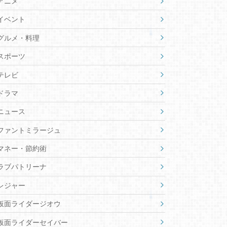
アニメ
イベント
グルメ・料理
スポーツ
テレビ
ドラマ
ニュース
ファントミラージュ
マネー・節約術
ラブパトリーナ
レジャー
仮面ライダージオウ
仮面ライダーセイバー