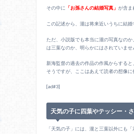
その中に
「お孫さんの結婚写真」
が含ま
この記述から、瀧は将来近いうちに結婚
ただ、小説版でも本当に瀧の写真なのか
は三葉なのか、明らかにはされていませ
新海監督の過去の作品の作風からすると
そうですが、ここはあえて読者の想像に
[ad#3]
天気の子に四葉やテッシー・
「天気の子」には、瀧と三葉以外にも「