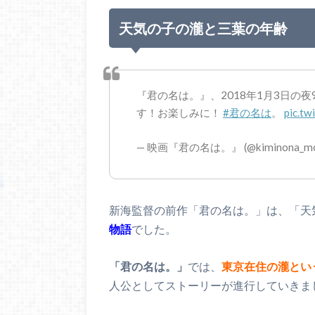
天気の子の瀧と三葉の年齢
『君の名は。』、2018年1月3日の
す！お楽しみに！
#君の名は
。
pic.t
— 映画『君の名は。』 (@kiminona_mo
新海監督の前作「君の名は。」は、「天
物語
でした。
「君の名は。」
では、
東京在住の瀧とい
人公としてストーリーが進行していきま