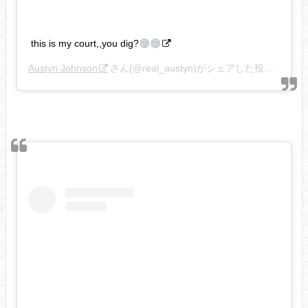
this is my court,,you dig?
Austyn Johnson
さん(@real_austyn)がシェアした投稿 –
201