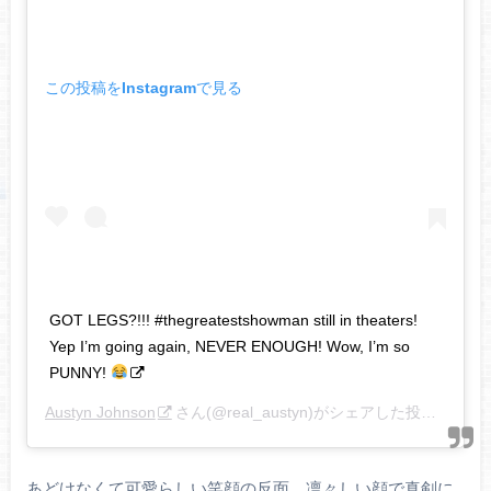
この投稿をInstagramで見る
GOT LEGS?!!! #thegreatestshowman still in theaters!
Yep I’m going again, NEVER ENOUGH! Wow, I’m so
PUNNY!
Austyn Johnson
さん(@real_austyn)がシェアした投稿 –
201
あどけなくて可愛らしい笑顔の反面、凛々しい顔で真剣に