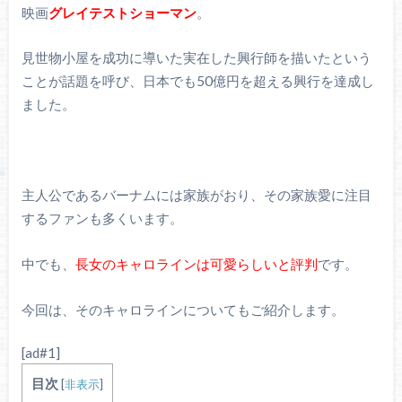
映画
グレイテストショーマン
。
見世物小屋を成功に導いた実在した興行師を描いたという
ことが話題を呼び、日本でも50億円を超える興行を達成し
ました。
主人公であるバーナムには家族がおり、その家族愛に注目
するファンも多くいます。
中でも、
長女のキャロラインは可愛らしいと評判
です。
今回は、そのキャロラインについてもご紹介します。
[ad#1]
目次
[
非表示
]