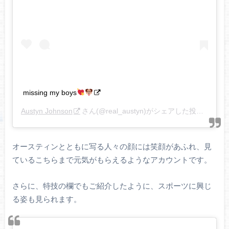
missing my boys
Austyn Johnson
さん(@real_austyn)がシェアした投稿 –
201
オースティンとともに写る人々の顔には笑顔があふれ、見
ているこちらまで元気がもらえるようなアカウントです。
さらに、特技の欄でもご紹介したように、スポーツに興じ
る姿も見られます。