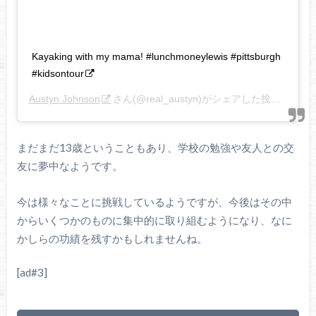
Kayaking with my mama! #lunchmoneylewis #pittsburgh
#kidsontour
Austyn Johnson
さん(@real_austyn)がシェアした投稿 –
201
まだまだ13歳ということもあり、学校の勉強や友人との交
友に夢中なようです。
今は様々なことに挑戦しているようですが、今後はその中
からいくつかのものに集中的に取り組むようになり、なに
かしらの功績を残すかもしれませんね。
[ad#3]