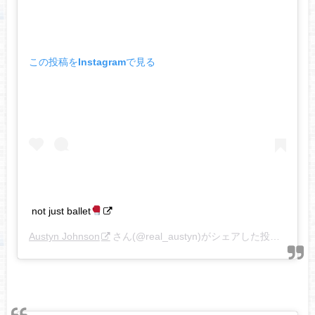
この投稿をInstagramで見る
not just ballet
Austyn Johnson
さん(@real_austyn)がシェアした投稿 –
201