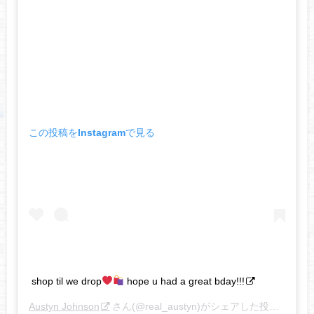
この投稿をInstagramで見る
shop til we drop
hope u had a great bday!!!
Austyn Johnson
さん(@real_austyn)がシェアした投稿 –
201