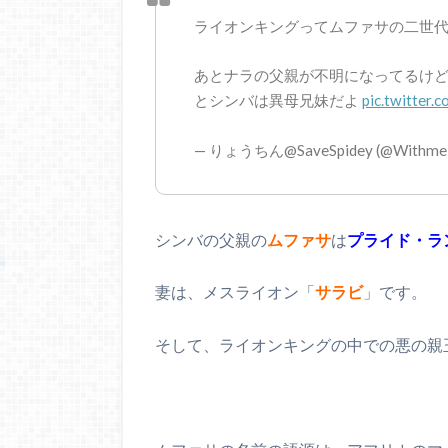
ライオンキングってムファサの二世代
あとナラの父親が不明になってるけ
とシンバは異母兄妹だよ
pic.twitter.
— りょうちん@SaveSpidey (@Withm
シンバの父親の
ムファサ
は
プライド・ラ
妻は、メスライオン「
サラビ
」です。
そして、ライオンキングの中での悪の親