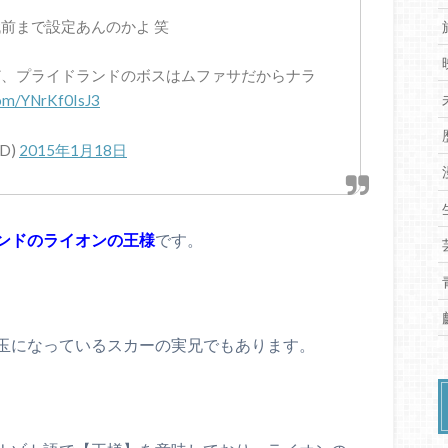
前まで設定あんのかよ 笑
ど、プライドランドのボスはムファサだからナラ
com/YNrKf0IsJ3
eD)
2015年1月18日
ンドのライオンの王様
です。
玉になっているスカーの実兄でもあります。