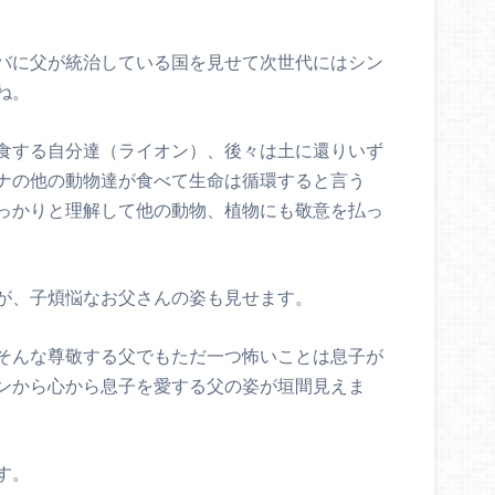
バに父が統治している国を見せて次世代にはシン
ね。
食する自分達（ライオン）、後々は土に還りいず
ナの他の動物達が食べて生命は循環すると言う
っかりと理解して他の動物、植物にも敬意を払っ
が、子煩悩なお父さんの姿も見せます。
そんな尊敬する父でもただ一つ怖いことは息子が
ンから心から息子を愛する父の姿が垣間見えま
す。