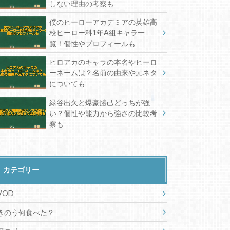
しない理由の考察も
僕のヒーローアカデミアの英雄高
校ヒーロー科1年A組キャラ一
覧！個性やプロフィールも
ヒロアカのキャラの本名やヒーロ
ーネームは？名前の由来や元ネタ
についても
緑谷出久と爆豪勝己どっちが強
い？個性や能力から強さの比較考
察も
カテゴリー
VOD
きのう何食べた？