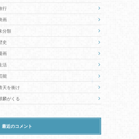
旅行
映画
未分類
歴史
漫画
生活
芸能
青天を衝け
麒麟がくる
最近のコメント