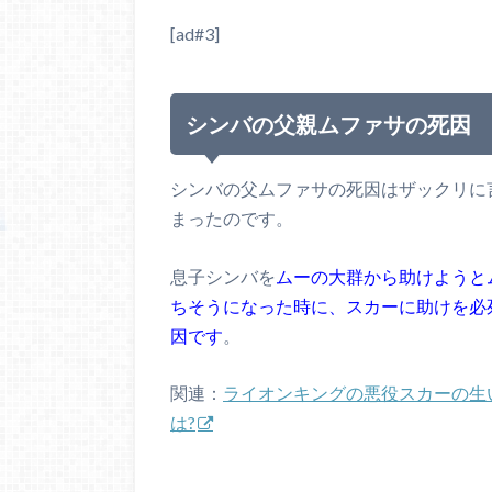
[ad#3]
シンバの父親ムファサの死因
シンバの父ムファサの死因はザックリに
まったのです。
息子シンバを
ムーの大群から助けようと
ちそうになった時に、スカーに助けを必
因です
。
関連：
ライオンキングの悪役スカーの生
は?