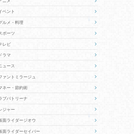
アニメ
イベント
グルメ・料理
スポーツ
テレビ
ドラマ
ニュース
ファントミラージュ
マネー・節約術
ラブパトリーナ
レジャー
仮面ライダージオウ
仮面ライダーセイバー