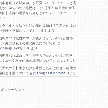
山本有真（名城大学）が可愛い！プロフィールと高
校や中学での陸上経歴は？
に
【2021年富士山女子
駅伝】注目の選手を紹介します! - ハルミナニュース
より
ミラベルと魔法だらけの家の原題は？邦題との違い
や意味・意図についても
に
辻本
より
福嶋摩耶（城西大学）が美人でかわいいけど性格
は？経歴や双子の妹の紗楽についても
に
LonglegsDaddy8810
より
福嶋摩耶（城西大学）が美人でかわいいけど性格
は？経歴や双子の妹の紗楽についても
に
craft
より
【天気の子】東京だけが水没したのはなぜ？範囲や
場所と矛盾についても
に
LonglegsDaddy8810
より
スポンサーリンク