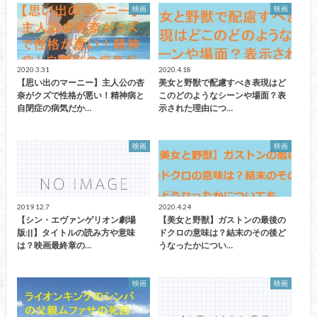
映画
映画
2020.3.31
2020.4.18
【思い出のマーニー】主人公の杏
美女と野獣で配慮すべき表現はど
奈がクズで性格が悪い！精神病と
このどのようなシーンや場面？表
自閉症の病気だか…
示された理由につ…
映画
映画
2019.12.7
2020.4.24
【シン・エヴァンゲリオン劇場
【美女と野獣】ガストンの最後の
版:||】タイトルの読み方や意味
ドクロの意味は？結末のその後ど
は？映画最終章の…
うなったかについ…
映画
映画