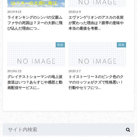
2019.9.13
2020.6.9
ライオンキングのシンバの父親ム
エヴァンゲリオンのアスカの名前
ファサの死因は？ヌーの大群に飛
が変わった理由は？眼帯の意味や
び込んだ理由につ…
本当の最後を考察…
映画
映画
2019.6.13
2020.5.7
グレイテストショーマンの地上波
トイストーリー３のピンク色のク
放送はいつ？あらすじや感想と動
マのロッツォがクズで性格悪い！
画配信サービスに…
行動やセリフにつ…