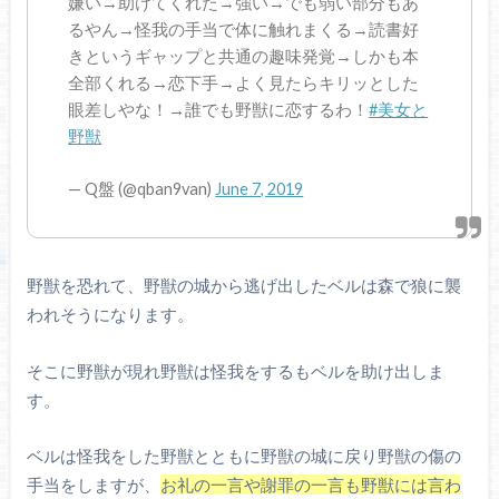
嫌い→助けてくれた→強い→でも弱い部分もあ
るやん→怪我の手当で体に触れまくる→読書好
きというギャップと共通の趣味発覚→しかも本
全部くれる→恋下手→よく見たらキリッとした
眼差しやな！→誰でも野獣に恋するわ！
#美女と
野獣
— Q盤 (@qban9van)
June 7, 2019
野獣を恐れて、野獣の城から逃げ出したベルは森で狼に襲
われそうになります。
そこに野獣が現れ野獣は怪我をするもベルを助け出しま
す。
ベルは怪我をした野獣とともに野獣の城に戻り野獣の傷の
手当をしますが、
お礼の一言や謝罪の一言も野獣には言わ