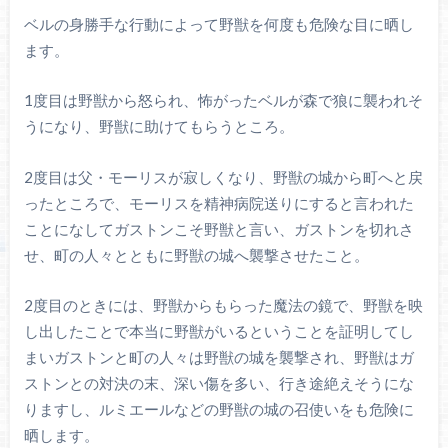
ベルの身勝手な行動によって野獣を何度も危険な目に晒し
ます。
1度目は野獣から怒られ、怖がったベルが森で狼に襲われそ
うになり、野獣に助けてもらうところ。
2度目は父・モーリスが寂しくなり、野獣の城から町へと戻
ったところで、モーリスを精神病院送りにすると言われた
ことになしてガストンこそ野獣と言い、ガストンを切れさ
せ、町の人々とともに野獣の城へ襲撃させたこと。
2度目のときには、野獣からもらった魔法の鏡で、野獣を映
し出したことで本当に野獣がいるということを証明してし
まいガストンと町の人々は野獣の城を襲撃され、野獣はガ
ストンとの対決の末、深い傷を多い、行き途絶えそうにな
りますし、ルミエールなどの野獣の城の召使いをも危険に
晒します。