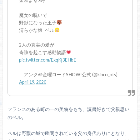
金曜よる9時
魔女の呪いで
野獣になった王子
清らかな娘･ベル
2人の真実の愛が
奇跡を起こす感動物語
pic.twitter.com/ExqKj3EHbE
— アンク＠金曜ロードSHOW!公式 (@kinro_ntv)
April 19, 2020
フランスのある町の一の美貌をもち、読書好きで父親思い
のベル。
ベルは野獣の城で幽閉されている父の身代わりにとなり、