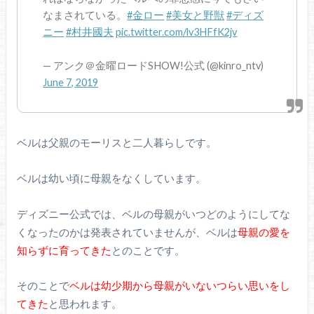
なまされている。
#金ロー
#美女と野獣
#ディズ
ニー
#村井國夫
pic.twitter.com/lv3HFfK2jv
— アンク＠金曜ロードSHOW!公式 (@kinro_ntv)
June 7, 2019
ベルは父親のモーリスと二人暮らしです。
ベルは幼い頃に母親をなくしています。
ディズニー公式では、ベルの母親がいつどのようにしてな
くなったのかは発表されていませんが、ベルは
母親の愛を
知らずに育ってきた
とのことです。
そのことで
ベルは幼少期から母親がいないつらい思いをし
てきた
と思われます。