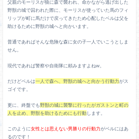
父親のモーリスが狼に森で襲われ、命かながら逃げ出した
野獣の城で囚われた際に、モーリスが使っていた馬のフィ
リップが町に馬だけで戻ってきたため心配したベルは父を
助けるために野獣の城へと向かいます。
普通であればそんな危険な森に女の子一人でいこうとしま
せん。
現代であれば警察や自衛隊に頼みますよねw。
だけどベルは
一人で森へ、野獣の城へと向かう行動力
がス
ゴイです。
更に、終盤でも
野獣の城に襲撃に行ったがガストンと町の
人を止め、野獣を助けるためにも行動
します。
このように
女性とは思えない男勝りの行動力
がベルにはあ
るのです！