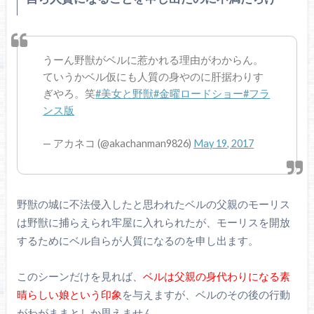
うーん野獣がベルに惹かれる理由がわからん。
ていうかベル仮にも人質の身やのに肝据わりす
ぎやろ。笑
#美女と野獣
#金曜ロードショー
#フラ
ンス版
— アカネコ (@akachanman9826)
May 19, 2017
野獣の城に不法侵入したと思われたベルの父親のモーリス
は野獣に捕らえられ牢屋に入れられたが、モーリスを開放
するためにベル自らが人質になるのを申し出ます。
このシーンだけを見れば、
ベルは父親の身代わりになる素
晴らしい娘という印象
を与えますが、ベルのその後の行動
がわがままとしか思えません。