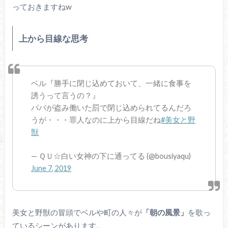
っておきますねw
上から目線な思考
ベル『勝手に閉じ込めておいて、一緒に食事を
誘うって言うの？』
パパが盗み働いた罰で閉じ込められてるんだろ
うが・・・罪人なのに上から目線だね
#美女と野
獣
— ＱＵ☆白い女神の下に通ってる (@bousiyaqu)
June 7, 2019
美女と野獣の冒頭でベルや町の人々が
「朝の風景」
を歌っ
ているシーンがあります。