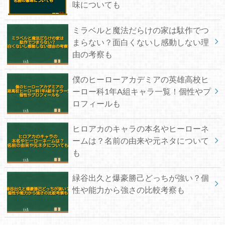
味についても
ミラベルと魔法だらけの家は駄作でつ
まらない？面白くないし感動しない理
由の考察も
僕のヒーローアカデミアの英雄高校ヒ
ーロー科1年A組キャラ一覧！個性やプ
ロフィールも
ヒロアカのキャラの本名やヒーローネ
ームは？名前の由来や元ネタについて
も
緑谷出久と爆豪勝己どっちが強い？個
性や能力から強さの比較考察も