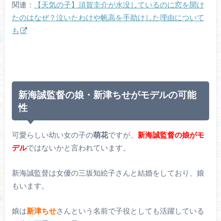
関連：
【天気の子】須賀圭介が水没しているのに窓を開け
たのはなぜ？泣いたわけや帆高を手助けした理由について
も
新海誠監督の娘・新津ちせがモデルの可能
性
可愛らしい幼い女の子の
萌花
ですが、
新海誠監督の娘がモ
デル
ではないかと言われています。
新海誠監督は女優の三坂知絵子さんと結婚をしており、娘
もいます。
娘は
新津ちせ
さんという名前で子役としても活躍している