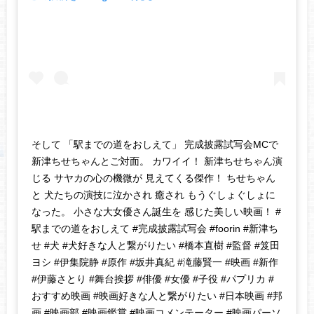
そして 「駅までの道をおしえて」 完成披露試写会MCで
新津ちせちゃんとご対面。 カワイイ！ 新津ちせちゃん演
じる サヤカの心の機微が 見えてくる傑作！ ちせちゃん
と 犬たちの演技に泣かされ 癒され もうぐしょぐしょに
なった。 小さな大女優さん誕生を 感じた美しい映画！ #
駅までの道をおしえて #完成披露試写会 #foorin #新津ち
せ #犬 #犬好きな人と繋がりたい #橋本直樹 #監督 #笈田
ヨシ #伊集院静 #原作 #坂井真紀 #滝藤賢一 #映画 #新作
#伊藤さとり #舞台挨拶 #俳優 #女優 #子役 #パプリカ #
おすすめ映画 #映画好きな人と繋がりたい #日本映画 #邦
画 #映画部 #映画鑑賞 #映画コメンテーター #映画パーソ