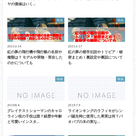
ヤの価値はいく…
映画
映画
2021.6.14
2021.6.17
紅の豚の飛行機や飛行艇の名前や
紅の豚の都市伝説やトリビア・秘
種類は？ モデルや実物・実在した
密まとめ！裏設定や裏話について
のかについても
も
映画
映画
2019.8.4
2019.7.9
グレイテストショーマンのキャロ
ライオンキングのラフィキがシン
ライン役の子役は誰？経歴や年齢
バ誕生時に使用した果実は何？バ
と可愛いインスタ…
オバブの木の実な…