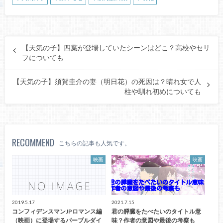
【天気の子】四葉が登場していたシーンはどこ？高校やセリ
フについても
【天気の子】須賀圭介の妻（明日花）の死因は？晴れ女で人
柱や馴れ初めについても
RECOMMEND
こちらの記事も人気です。
映画
映画
2019.5.17
2021.7.15
コンフィデンスマンJPロマンス編
君の膵臓をたべたいのタイトル意
（映画）に登場するパーブルダイ
味？作者の意図や最後の考察も