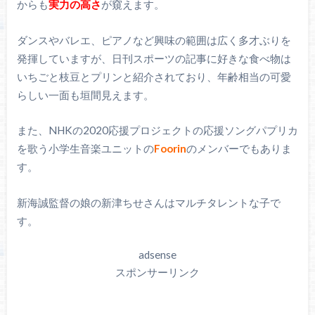
からも
実力の高さ
が窺えます。
ダンスやバレエ、ピアノなど興味の範囲は広く多才ぶりを
発揮していますが、日刊スポーツの記事に好きな食べ物は
いちごと枝豆とプリンと紹介されており、年齢相当の可愛
らしい一面も垣間見えます。
また、NHKの2020応援プロジェクトの応援ソングパプリカ
を歌う小学生音楽ユニットの
Foorin
のメンバーでもありま
す。
新海誠監督の娘の新津ちせさんはマルチタレントな子で
す。
adsense
スポンサーリンク