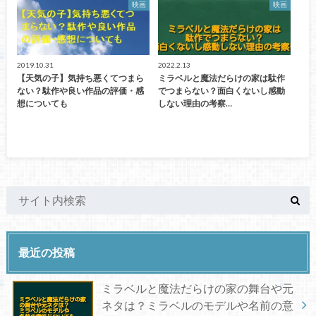
映画
映画
2019.10.31
2022.2.13
【天気の子】気持ち悪くてつまら
ミラベルと魔法だらけの家は駄作
ない？駄作や良い作品の評価・感
でつまらない？面白くないし感動
想についても
しない理由の考察…
最近の投稿
ミラベルと魔法だらけの家の舞台や元
ネタは？ミラベルのモデルや名前の意