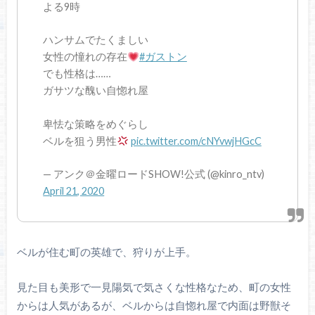
よる9時
ハンサムでたくましい
女性の憧れの存在
#ガストン
でも性格は……
ガサツな醜い自惚れ屋
卑怯な策略をめぐらし
ベルを狙う男性
pic.twitter.com/cNYvwjHGcC
— アンク＠金曜ロードSHOW!公式 (@kinro_ntv)
April 21, 2020
ベルが住む町の英雄で、狩りが上手。
見た目も美形で一見陽気で気さくな性格なため、町の女性
からは人気があるが、ベルからは自惚れ屋で内面は野獣そ