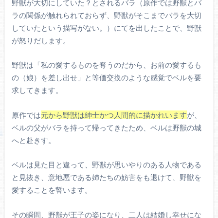
野獣が大切にしていた？とされるバラ（原作では野獣とバ
ラの関係が触れられておらず、野獣がそこまでバラを大切
していたという描写がない。）にてを出したことで、野獣
が怒りだします。
野獣は「私の愛するものを奪うのだから、お前の愛するも
の（娘）を差し出せ」と等価交換のような感覚でベルを要
求してきます。
原作では
元から野獣は紳士かつ人間的に描かれいます
が、
ベルの父がバラを持って帰ってきたため、ベルは野獣の城
へと赴きす。
ベルは見た目と違って、野獣が思いやりのある人物である
と見抜き、意地悪である姉たちの妨害をも退けて、野獣を
愛することを誓います。
その瞬間、野獣が王子の姿になり、二人は結婚し幸せにな