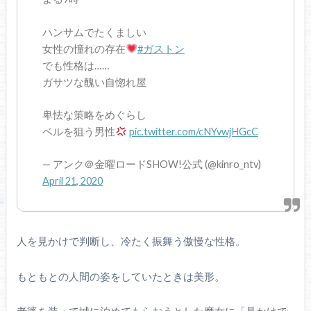
ハンサムでたくましい
女性の憧れの存在
#ガストン
でも性格は……
ガサツな醜い自惚れ屋
卑怯な策略をめぐらし
ベルを狙う男性
pic.twitter.com/cNYvwjHGcC
— アンク＠金曜ロードSHOW!公式 (@kinro_ntv)
April 21, 2020
人を見かけで判断し、冷たく振舞う傲慢な性格。
もともとの人間の姿をしていたときは美形。