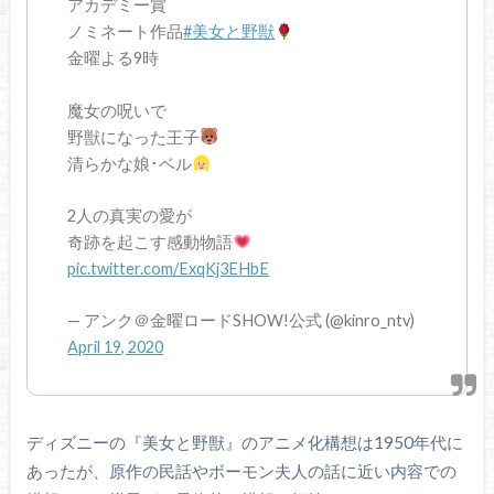
アカデミー賞
ノミネート作品
#美女と野獣
金曜よる9時
魔女の呪いで
野獣になった王子
清らかな娘･ベル
2人の真実の愛が
奇跡を起こす感動物語
pic.twitter.com/ExqKj3EHbE
— アンク＠金曜ロードSHOW!公式 (@kinro_ntv)
April 19, 2020
ディズニーの『美女と野獣』のアニメ化構想は1950年代に
あったが、原作の民話やボーモン夫人の話に近い内容での