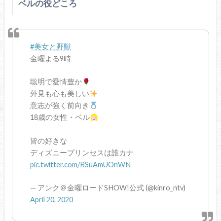
ベルの役どころ
#美女と野獣
金曜よる9時
聡明で愛情豊か
外見も心も美しい
意志が強く前向き
18歳の女性・ベル
皆の好きな
ディズニープリンセスは誰カナ
pic.twitter.com/BSuAmUOnWN
— アンク＠金曜ロードSHOW!公式 (@kinro_ntv)
April 20, 2020