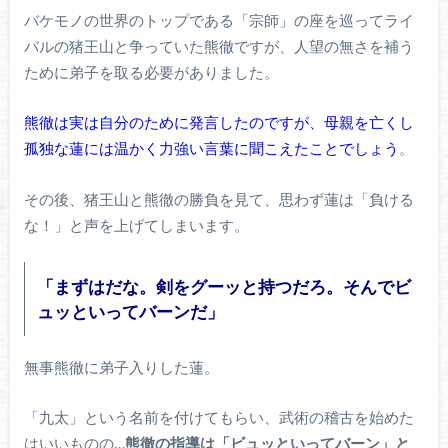
バケモノの世界のトップである「宗師」の座を巡ってライ
バルの猪王山と争っていた熊徹ですが、人望の無さを補う
ために弟子を取る必要がありました。
熊徹は実は自分のために発言したのですが、母親を亡くし
孤独な蓮には温かく力強い言葉に聞こえたことでしょう
。
その後、猪王山と熊徹の勝負を見て、思わず蓮は「負ける
な！」と声を上げてしまいます。
「まずはだな。剣をグーッと持つだろ。そんでビ
ュッといってバーンだ」
無事熊徹に弟子入りした蓮。
「九太」という名前を付けてもらい、武術の稽古を始めた
はいいものの…
熊徹の指導は「ビュッといってバーン」と