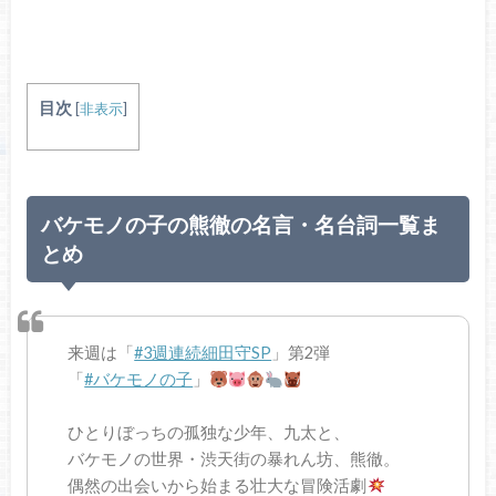
目次
[
非表示
]
バケモノの子の熊徹の名言・名台詞一覧ま
とめ
来週は「
#3週連続細田守SP
」第2弾
「
#バケモノの子
」
ひとりぼっちの孤独な少年、九太と、
バケモノの世界・渋天街の暴れん坊、熊徹。
偶然の出会いから始まる壮大な冒険活劇