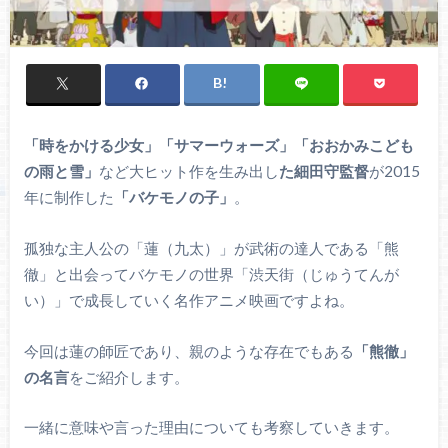
「時をかける少女」「サマーウォーズ」「おおかみこども
の雨と雪」
など大ヒット作を生み出し
た細田守監督
が2015
年に制作した
「バケモノの子」
。
孤独な主人公の「蓮（九太）」が武術の達人である「熊
徹」と出会ってバケモノの世界「渋天街（じゅうてんが
い）」で成長していく名作アニメ映画ですよね。
今回は蓮の師匠であり、親のような存在でもある
「熊徹」
の名言
をご紹介します。
一緒に意味や言った理由についても考察していきます。