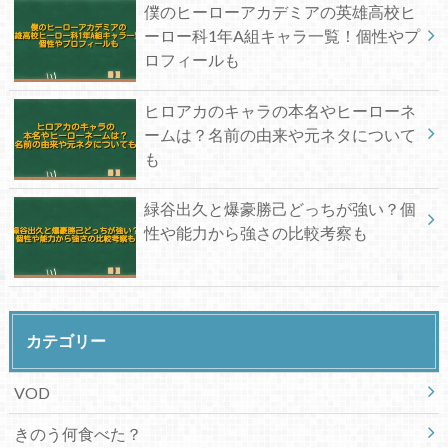
僕のヒーローアカデミアの英雄高校ヒ
ーロー科1年A組キャラ一覧！個性やプ
ロフィールも
ヒロアカのキャラの本名やヒーローネ
ームは？名前の由来や元ネタについて
も
緑谷出久と爆豪勝己どっちが強い？個
性や能力から強さの比較考察も
カテゴリー
VOD
きのう何食べた？