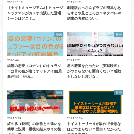
2019.11.18
2019.8.12
【ナイトミュージアム3】ヒュージ
劇場版おっさんずラブの簡単なあ
ャックマンがカメオ出演した登場
らすじや見どころは？ネタバレや
シーンはどこ？…
結末の考察につい…
映画
映画
2020.4.6
2021.7.21
純黒の悪夢（コナン）のキュラソ
君の膵臓をたべたい（実写映画）
ーは目の色が違うオッドアイ(虹彩
がつまらないし面白くない？感動
異色症)！記憶…
もしないし泣けな…
映画
映画
2021.5.29
2021.10.24
紅の豚（映画）の原作との違いを
トイストーリー４が駄作で最悪な
簡単に説明！最後の結末やその後
ほどつまらない？面白くなかった