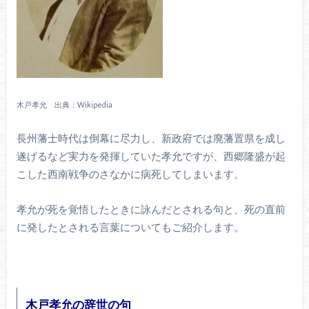
木戸孝允 出典：Wikipedia
長州藩士時代は倒幕に尽力し、新政府では廃藩置県を成し
遂げるなど実力を発揮していた孝允ですが、西郷隆盛が起
こした西南戦争のさなかに病死してしまいます。
孝允が死を覚悟したときに詠んだとされる句と、死の直前
に発したとされる言葉についてもご紹介します。
木戸孝允の辞世の句