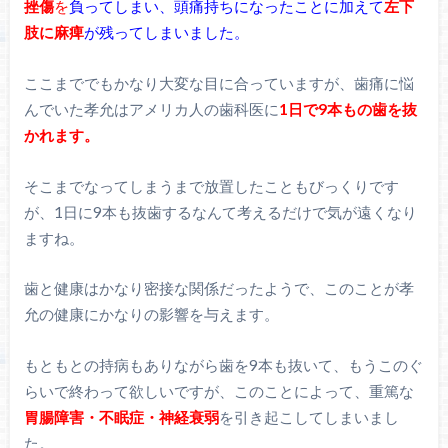
挫傷
を
負ってしまい、頭痛持ちになったことに加えて
左下
肢に麻痺
が残ってしまいました。
ここまででもかなり大変な目に合っていますが、歯痛に悩
んでいた孝允はアメリカ人の歯科医に
1日で9本もの歯を抜
かれます。
そこまでなってしまうまで放置したこともびっくりです
が、1日に9本も抜歯するなんて考えるだけで気が遠くなり
ますね。
歯と健康はかなり密接な関係だったようで、このことが孝
允の健康にかなりの影響を与えます。
もともとの持病もありながら歯を9本も抜いて、もうこのぐ
らいで終わって欲しいですが、このことによって、重篤な
胃腸障害・不眠症・神経衰弱
を引き起こしてしまいまし
た。