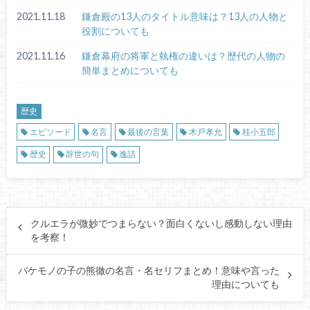
2021.11.18
鎌倉殿の13人のタイトル意味は？13人の人物と
役割についても
2021.11.16
鎌倉幕府の将軍と執権の違いは？歴代の人物の
簡単まとめについても
歴史
エピソード
名言
最後の言葉
木戸孝允
桂小五郎
歴史
辞世の句
逸話
クルエラが微妙でつまらない？面白くないし感動しない理由
を考察！
バケモノの子の熊徹の名言・名セリフまとめ！意味や言った
理由についても