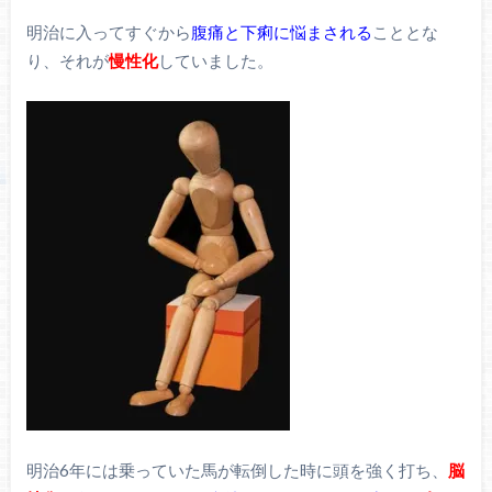
明治に入ってすぐから
腹痛と下痢に悩まされる
こととな
り、それが
慢性化
していました。
明治6年には乗っていた馬が転倒した時に頭を強く打ち、
脳