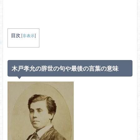
目次
[
非表示
]
木戸孝允の辞世の句や最後の言葉の意味