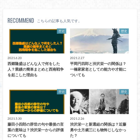
RECOMMEND
こちらの記事も人気です。
歴史
歴史
2021.6.20
2021.2.27
西郷隆盛はどんな人で何をした
平岡円四郎と渋沢栄一の関係は？
人？業績の簡単まとめと西南戦争
一橋家家老としての能力や才能に
を起こした理由も
ついても
歴史
歴史
2021.5.30
2021.2.26
藤田小四郎の辞世の句や最後の言
渋沢栄一と新選組の関係は？近藤
葉の意味は？渋沢栄一からの評価
勇や土方歳三にも物怖じしなかっ
についても
た？