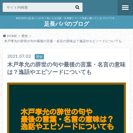
40代前半の足長パパが日々気になる話題・出来事について気楽に書いているブログです。
足長パパのブログ
HOME
歴史
木戸孝允の辞世の句や最後の言葉・名言の意味は？逸話やエピソードについても
2021.07.02
歴史
木戸孝允の辞世の句や最後の言葉・名言の意味
は？逸話やエピソードについても