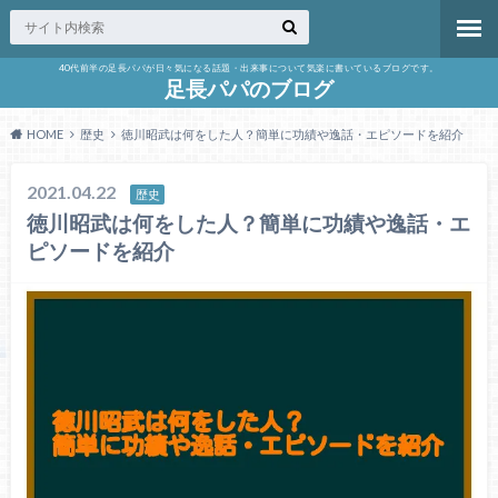
40代前半の足長パパが日々気になる話題・出来事について気楽に書いているブログです。
足長パパのブログ
HOME
歴史
徳川昭武は何をした人？簡単に功績や逸話・エピソードを紹介
2021.04.22
歴史
徳川昭武は何をした人？簡単に功績や逸話・エ
ピソードを紹介