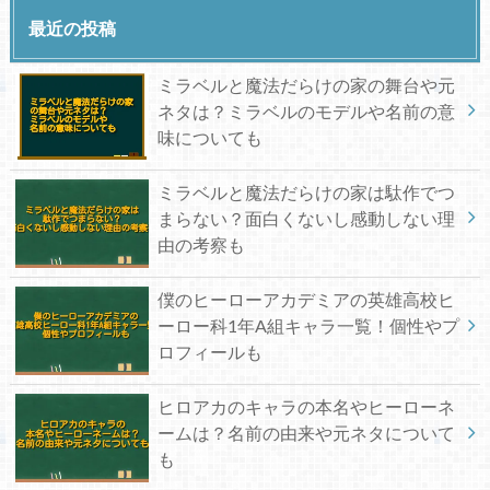
最近の投稿
ミラベルと魔法だらけの家の舞台や元
ネタは？ミラベルのモデルや名前の意
味についても
ミラベルと魔法だらけの家は駄作でつ
まらない？面白くないし感動しない理
由の考察も
僕のヒーローアカデミアの英雄高校ヒ
ーロー科1年A組キャラ一覧！個性やプ
ロフィールも
ヒロアカのキャラの本名やヒーローネ
ームは？名前の由来や元ネタについて
も