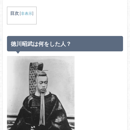
目次
[
非表示
]
徳川昭武は何をした人？