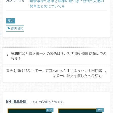
2021.11.16
鎌倉幕府の将軍と執権の違いは？歴代の人物の
簡単まとめについても
歴史
徳川昭武
徳川昭武と渋沢栄一との関係は？パリ万博や訪欧使節団での
役割も
青天を衝け13話・栄一、京都へのあらすじネタバレ！円四郎
は栄一に証文を渡したの考察も
RECOMMEND
こちらの記事も人気です。
歴史
歴史