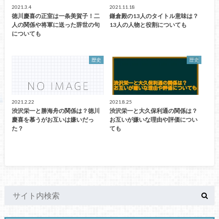
2021.3.4
2021.11.18
徳川慶喜の正室は一条美賀子！二
鎌倉殿の13人のタイトル意味は？
人の関係や将軍に送った辞世の句
13人の人物と役割についても
についても
歴史
歴史
2021.2.22
2021.8.25
渋沢栄一と勝海舟の関係は？徳川
渋沢栄一と大久保利通の関係は？
慶喜を慕うがお互いは嫌いだっ
お互いが嫌いな理由や評価につい
た？
ても