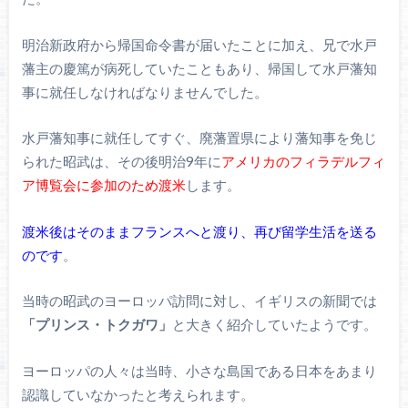
明治新政府から帰国命令書が届いたことに加え、兄で水戸
藩主の慶篤が病死していたこともあり、帰国して水戸藩知
事に就任しなければなりませんでした。
水戸藩知事に就任してすぐ、廃藩置県により藩知事を免じ
られた昭武は、その後明治9年に
アメリカのフィラデルフィ
ア博覧会に参加のため渡米
します。
渡米後はそのままフランスへと渡り、再び留学生活を送る
のです
。
当時の昭武のヨーロッパ訪問に対し、イギリスの新聞では
「プリンス・トクガワ」
と大きく紹介していたようです。
ヨーロッパの人々は当時、小さな島国である日本をあまり
認識していなかったと考えられます。