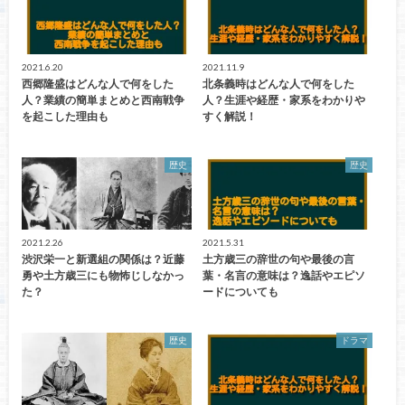
2021.6.20
2021.11.9
西郷隆盛はどんな人で何をした
北条義時はどんな人で何をした
人？業績の簡単まとめと西南戦争
人？生涯や経歴・家系をわかりや
を起こした理由も
すく解説！
歴史
歴史
2021.2.26
2021.5.31
渋沢栄一と新選組の関係は？近藤
土方歳三の辞世の句や最後の言
勇や土方歳三にも物怖じしなかっ
葉・名言の意味は？逸話やエピソ
た？
ードについても
歴史
ドラマ