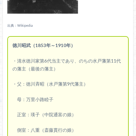
出典：Wikipedia
徳川昭武（1853年～1910年）
・清水徳川家第6代当主であり、のちの水戸藩第11代
の藩主（最後の藩主）
・父：徳川斉昭（水戸藩第9代藩主）
母：万里小路睦子
正室：瑛子（中院通富の娘）
側室：八重（斎藤貫行の娘）