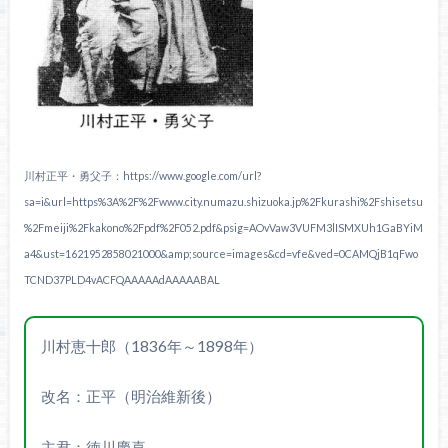
川村正平・勇父子：https://www.google.com/url?
sa=i&url=https%3A%2F%2Fwww.city.numazu.shizuoka.jp%2Fkurashi%2Fshisetsu
%2Fmeiji%2Fkakono%2Fpdf%2F052.pdf&psig=AOvVaw3VUFM3lISMXUh1GaBYiM
a4&ust=1621952858021000&amp;source=images&cd=vfe&ved=0CAMQjB1qFwo
TCND37PLD4vACFQAAAAAdAAAAABAL
川村恵十郎（1836年～1898年）
改名：正平（明治維新後）
主君：徳川慶喜