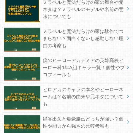
ミラベルと魔法だらけの家の舞台や元
ネタは？ミラベルのモデルや名前の意
味についても
ミラベルと魔法だらけの家は駄作でつ
まらない？面白くないし感動しない理
由の考察も
僕のヒーローアカデミアの英雄高校ヒ
ーロー科1年A組キャラ一覧！個性やプ
ロフィールも
ヒロアカのキャラの本名やヒーローネ
ームは？名前の由来や元ネタについて
も
緑谷出久と爆豪勝己どっちが強い？個
性や能力から強さの比較考察も