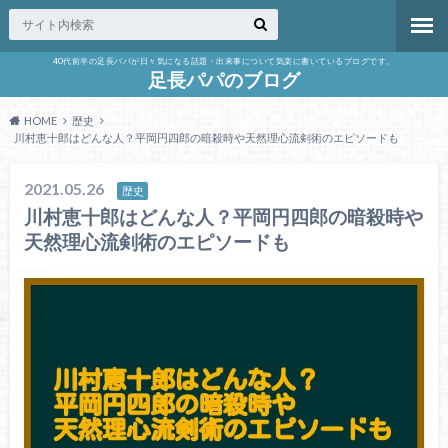
40代前半の足長パパが日々気になる話題・出来事について気楽に書いているブログです。
足長パパのブログ
HOME
歴史
川村恵十郎はどんな人？平岡円四郎の暗殺時や天然理心流剣術のエピソードも
2021.05.26
歴史
川村恵十郎はどんな人？平岡円四郎の暗殺時や
天然理心流剣術のエピソードも