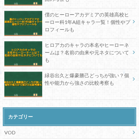
僕のヒーローアカデミアの英雄高校ヒ
ーロー科1年A組キャラ一覧！個性やプ
ロフィールも
ヒロアカのキャラの本名やヒーローネ
ームは？名前の由来や元ネタについて
も
緑谷出久と爆豪勝己どっちが強い？個
性や能力から強さの比較考察も
カテゴリー
VOD