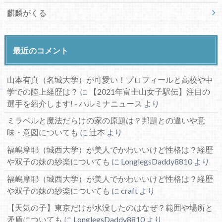
麒麟がくる
最近のコメント
山本有真（名城大学）が可愛い！プロフィールと高校や中
学での陸上経歴は？
に
【2021年富士山女子駅伝】注目の
選手を紹介します! - ハルミナニュース
より
ミラベルと魔法だらけの家の原題は？邦題との違いや意
味・意図についても
に
辻本
より
福嶋摩耶（城西大学）が美人でかわいいけど性格は？経歴
や双子の妹の紗楽についても
に
LonglegsDaddy8810
より
福嶋摩耶（城西大学）が美人でかわいいけど性格は？経歴
や双子の妹の紗楽についても
に
craft
より
【天気の子】東京だけが水没したのはなぜ？範囲や場所と
矛盾についても
に
LonglegsDaddy8810
より