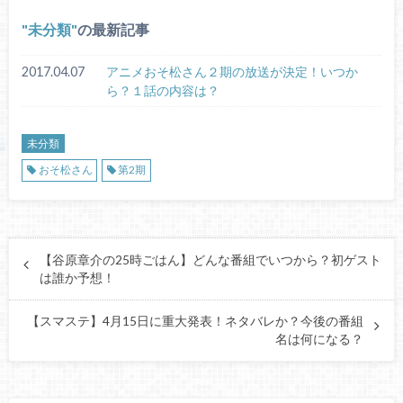
未分類
の最新記事
2017.04.07
アニメおそ松さん２期の放送が決定！いつか
ら？１話の内容は？
未分類
おそ松さん
第2期
【谷原章介の25時ごはん】どんな番組でいつから？初ゲスト
は誰か予想！
【スマステ】4月15日に重大発表！ネタバレか？今後の番組
名は何になる？