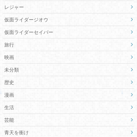
レジャー
仮面ライダージオウ
仮面ライダーセイバー
旅行
映画
未分類
歴史
漫画
生活
芸能
青天を衝け