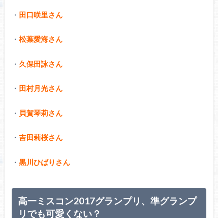
・
田口咲里さん
・
松葉愛海さん
・
久保田詠さん
・
田村月光さん
・
貝賀琴莉さん
・
吉田莉桜さん
・
黒川ひばりさん
高一ミスコン2017グランプリ、準グランプ
リでも可愛くない？