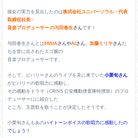
彼女の実力を見出したのは
株式会社ユニバーソウル・代表
取締役社長・
音楽プロデューサー
の与田春生
さん
です！
与田春生さんとは
MISIA
さんや
AI
さん、
加藤ミリヤ
さん
た
ちを世に出されたスゴ腕の
音楽プロデューサーです。
そして、ビバリーさんのライブを見に来ていた
小栗旬さん
がビバリーの歌唱力に感動し、
その感動をドラマ（CRISIS 公安機動捜査隊特捜班）のプロ
デューサーにに紹介した
ところ、主題歌を歌うことが決定したそうです。
小栗旬さんもあの
ハイトーンボイスの歌唱力に感動したの
でしょう！