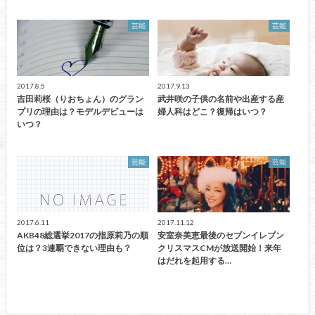
芸能
芸能
2017.8.5
2017.9.13
吉田莉桜（りおちょん）のグラン
武井咲の子供の名前や出産する産
プリの理由は？モデルデビューは
婦人科はどこ？復帰はいつ？
いつ？
芸能
芸能
2017.6.11
2017.11.12
AKB48総選挙2017の指原莉乃の順
安室奈美恵最後のセブンイレブン
位は？3連覇できない理由も？
クリスマスCMが放送開始！来年
はだれを起用する…