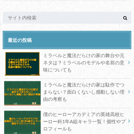
最近の投稿
ミラベルと魔法だらけの家の舞台や元
ネタは？ミラベルのモデルや名前の意
味についても
ミラベルと魔法だらけの家は駄作でつ
まらない？面白くないし感動しない理
由の考察も
僕のヒーローアカデミアの英雄高校ヒ
ーロー科1年A組キャラ一覧！個性やプ
ロフィールも