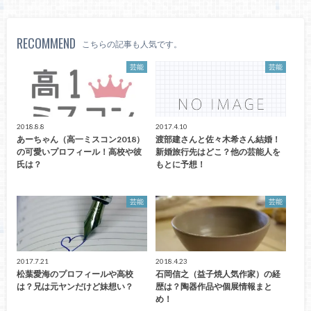
RECOMMEND
こちらの記事も人気です。
芸能
芸能
2018.8.8
2017.4.10
あーちゃん（高一ミスコン2018）
渡部建さんと佐々木希さん結婚！
の可愛いプロフィール！高校や彼
新婚旅行先はどこ？他の芸能人を
氏は？
もとに予想！
芸能
芸能
2017.7.21
2018.4.23
松葉愛海のプロフィールや高校
石岡信之（益子焼人気作家）の経
は？兄は元ヤンだけど妹想い？
歴は？陶器作品や個展情報まと
め！