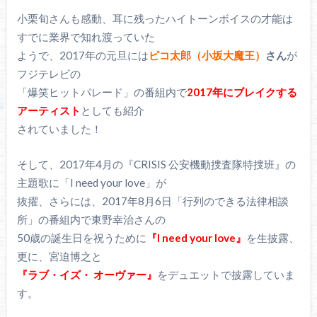
小栗旬さんも感動、耳に残ったハイトーンボイスの才能は
すでに業界で知れ渡っていた
ようで、2017年の元旦には
ピコ太郎（小坂大魔王）
さん
が
フジテレビの
「爆笑ヒットパレード」の番組内で
2017年にブレイクする
アーティスト
としても紹介
されていました！
そして、2017年4月の『CRISIS 公安機動捜査隊特捜班』の
主題歌に「I need your love」が
抜擢、さらには、2017年8月6日「行列のできる法律相談
所」の番組内で東野幸治さんの
50歳の誕生日を祝うために
『I need your love』
を生披露、
更に、宮迫博之と
『ラブ・イズ・
オーヴァー』
をデュエットで披露していま
す。