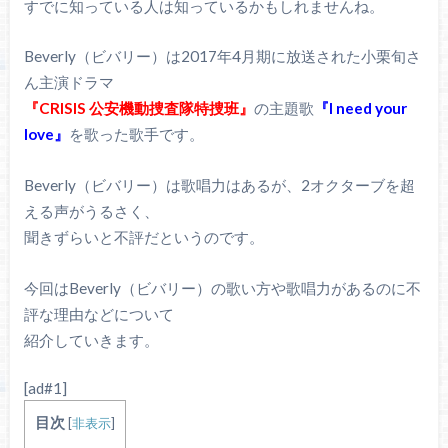
すでに知っている人は知っているかもしれませんね。
Beverly（ビバリー）は2017年4月期に放送された小栗旬さ
ん主演ドラマ
『CRISIS 公安機動捜査隊特捜班』
の主題歌
『I need your
love』
を歌った歌手です。
Beverly（ビバリー）は歌唱力はあるが、2オクターブを超
える声がうるさく、
聞きずらいと不評だというのです。
今回はBeverly（ビバリー）の歌い方や歌唱力があるのに不
評な理由などについて
紹介していきます。
[ad#1]
目次
[
非表示
]