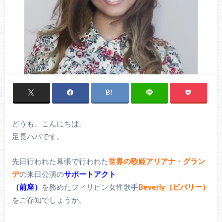
どうも、こんにちは。
足長パパです。
先日行われた幕張で行われた
世界の歌姫アリアナ・グラン
デ
の来日公演の
サポートアクト
（前座）
を務めたフィリピン女性歌手
Beverly（ビバリー）
をご存知でしょうか。