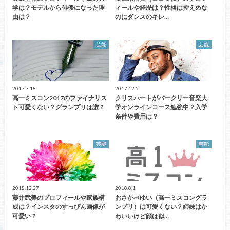
学は？モデルから俳優になった理
ィールや経歴は？性格は控えめな
由は？
のにダンスのキレ…
芸能
芸能
2017.7.18
2017.12.5
高一ミスコン2017のファイナリス
クリスハートがバークリー音楽大
ト可愛くない？グランプリは誰？
学オンラインコース勉強中？入学
条件や費用は？
芸能
芸能
2018.12.27
2018.8.1
藤井武美のプロフィールや家族構
おさかべゆい（高一ミスコングラ
成は？インスタのすっぴん画像が
ンプリ）は可愛くない？姉妹はか
可愛い？
わいいけど顔は似…