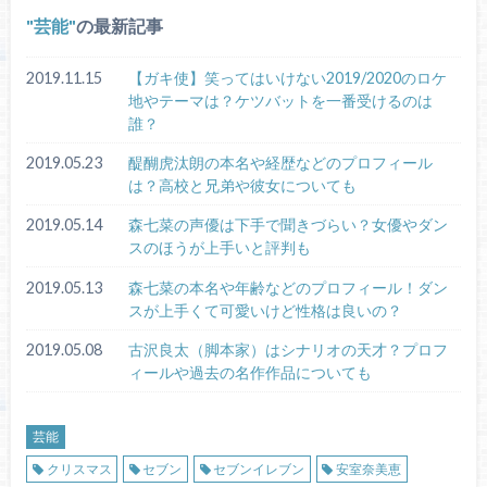
芸能
の最新記事
2019.11.15
【ガキ使】笑ってはいけない2019/2020のロケ
地やテーマは？ケツバットを一番受けるのは
誰？
2019.05.23
醍醐虎汰朗の本名や経歴などのプロフィール
は？高校と兄弟や彼女についても
2019.05.14
森七菜の声優は下手で聞きづらい？女優やダン
スのほうが上手いと評判も
2019.05.13
森七菜の本名や年齢などのプロフィール！ダン
スが上手くて可愛いけど性格は良いの？
2019.05.08
古沢良太（脚本家）はシナリオの天才？プロフ
ィールや過去の名作作品についても
芸能
クリスマス
セブン
セブンイレブン
安室奈美恵