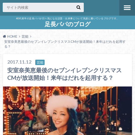
40代前半の足長パパが日々気になる話題・出来事について気楽に書いているブログです。
足長パパのブログ
HOME
芸能
安室奈美恵最後のセブンイレブンクリスマスCMが放送開始！来年はだれを起用す
る？
2017.11.12
芸能
安室奈美恵最後のセブンイレブンクリスマス
CMが放送開始！来年はだれを起用する？