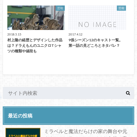
芸能
芸能
2018.5.15
2017.4.12
村上隆の経歴とデザインした作品
9係シーズン12のキャスト一覧。
は？ドラえもんのユニクロTシャ
第一話の見どころとネタバレ？
ツの種類や値段も
最近の投稿
ミラベルと魔法だらけの家の舞台や元