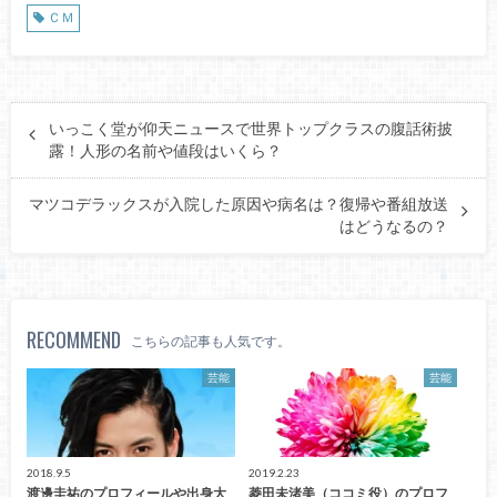
ＣＭ
いっこく堂が仰天ニュースで世界トップクラスの腹話術披
露！人形の名前や値段はいくら？
マツコデラックスが入院した原因や病名は？復帰や番組放送
はどうなるの？
RECOMMEND
こちらの記事も人気です。
芸能
芸能
2018.9.5
2019.2.23
渡邊圭祐のプロフィールや出身大
菱田未渚美（ココミ役）のプロフ