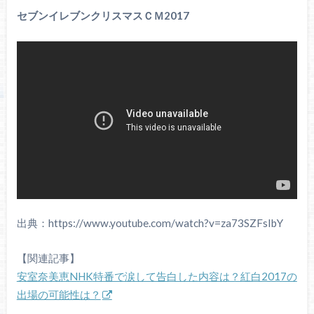
セブンイレブンクリスマスＣＭ2017
出典：https://www.youtube.com/watch?v=za73SZFsIbY
【関連記事】
安室奈美恵NHK特番で涙して告白した内容は？紅白2017の
出場の可能性は？