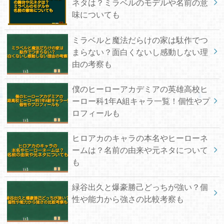
ネタは？ミラベルのモデルや名前の意
味についても
ミラベルと魔法だらけの家は駄作でつ
まらない？面白くないし感動しない理
由の考察も
僕のヒーローアカデミアの英雄高校ヒ
ーロー科1年A組キャラ一覧！個性やプ
ロフィールも
ヒロアカのキャラの本名やヒーローネ
ームは？名前の由来や元ネタについて
も
緑谷出久と爆豪勝己どっちが強い？個
性や能力から強さの比較考察も