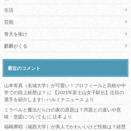
生活
芸能
青天を衝け
麒麟がくる
最近のコメント
山本有真（名城大学）が可愛い！プロフィールと高校や中
学での陸上経歴は？
に
【2021年富士山女子駅伝】注目の
選手を紹介します! - ハルミナニュース
より
ミラベルと魔法だらけの家の原題は？邦題との違いや意
味・意図についても
に
辻本
より
福嶋摩耶（城西大学）が美人でかわいいけど性格は？経歴