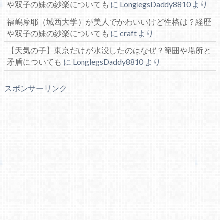
や双子の妹の紗楽についても
に
LonglegsDaddy8810
より
福嶋摩耶（城西大学）が美人でかわいいけど性格は？経歴
や双子の妹の紗楽についても
に
craft
より
【天気の子】東京だけが水没したのはなぜ？範囲や場所と
矛盾についても
に
LonglegsDaddy8810
より
スポンサーリンク