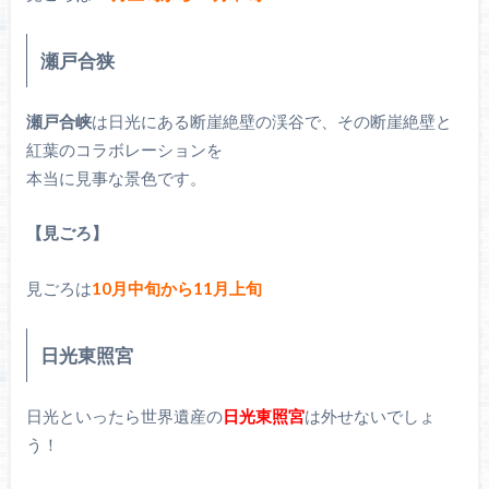
瀬戸合狭
瀬戸合峡
は日光にある断崖絶壁の渓谷で、その断崖絶壁と
紅葉のコラボレーションを
本当に見事な景色です。
【見ごろ】
見ごろは
10月中旬から11月上旬
日光東照宮
日光といったら世界遺産の
日光東照宮
は外せないでしょ
う！