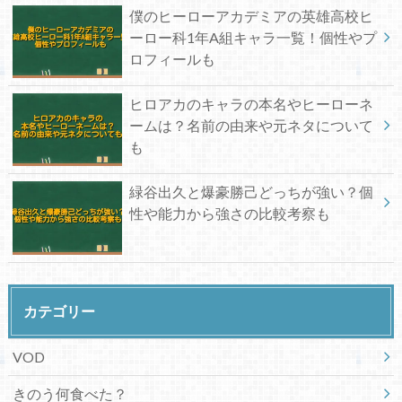
僕のヒーローアカデミアの英雄高校ヒ
ーロー科1年A組キャラ一覧！個性やプ
ロフィールも
ヒロアカのキャラの本名やヒーローネ
ームは？名前の由来や元ネタについて
も
緑谷出久と爆豪勝己どっちが強い？個
性や能力から強さの比較考察も
カテゴリー
VOD
きのう何食べた？