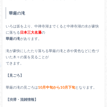
華厳の滝
いろは坂を上り、中禅寺湖までくると中禅寺湖の水が豪快
に落ちる
日本三大名瀑
の
華厳の滝
があります。
滝が豪快にしたたり落ちる華厳の滝と赤や黄色などに色づ
いた木々の葉を見ることが
できます。
【見ごろ】
華厳の滝の見ごろは
10月中旬から10月下旬
となります。
【渋滞・混雑情報】