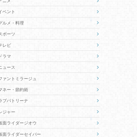
アニメ
イベント
グルメ・料理
スポーツ
テレビ
ドラマ
ニュース
ファントミラージュ
マネー・節約術
ラブパトリーナ
レジャー
仮面ライダージオウ
仮面ライダーセイバー