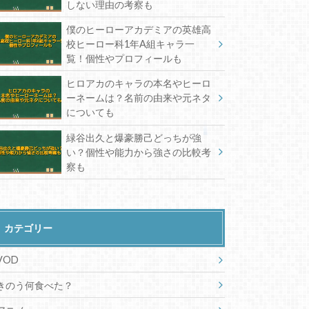
しない理由の考察も
僕のヒーローアカデミアの英雄高
校ヒーロー科1年A組キャラ一
覧！個性やプロフィールも
ヒロアカのキャラの本名やヒーロ
ーネームは？名前の由来や元ネタ
についても
緑谷出久と爆豪勝己どっちが強
い？個性や能力から強さの比較考
察も
カテゴリー
VOD
きのう何食べた？