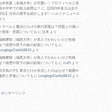
山本有真（名城大学）が可愛い！プロフィールと高
校や中学での陸上経歴は？
に
【2021年富士山女子
駅伝】注目の選手を紹介します! - ハルミナニュース
より
ミラベルと魔法だらけの家の原題は？邦題との違い
や意味・意図についても
に
辻本
より
福嶋摩耶（城西大学）が美人でかわいいけど性格
は？経歴や双子の妹の紗楽についても
に
LonglegsDaddy8810
より
福嶋摩耶（城西大学）が美人でかわいいけど性格
は？経歴や双子の妹の紗楽についても
に
craft
より
【天気の子】東京だけが水没したのはなぜ？範囲や
場所と矛盾についても
に
LonglegsDaddy8810
より
スポンサーリンク