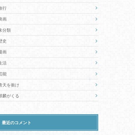
旅行
映画
未分類
歴史
漫画
生活
芸能
青天を衝け
麒麟がくる
最近のコメント