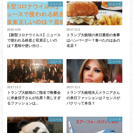
ニュース
ニュース
2020.4.20
2017.11.5
【新型コロナウイルス】ニュース
トランプ大統領の来日最初の食事
で使われる終息と収束正しいの
はハンバーガー？食べたのはあの
は？意味や使い分け…
名店？
ニュース
ニュース
2017.11.7
2017.11.1
トランプ大統領のご指名で晩餐会
トランプ大統領夫人メラニアさん
に米倉涼子さんが出席？美しすぎ
の来日ファッションは？センスが
るファッションは…
パクリって本当？
ニュース
ニュース