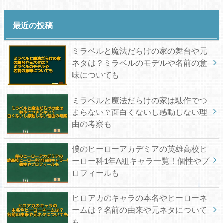
最近の投稿
ミラベルと魔法だらけの家の舞台や元
ネタは？ミラベルのモデルや名前の意
味についても
ミラベルと魔法だらけの家は駄作でつ
まらない？面白くないし感動しない理
由の考察も
僕のヒーローアカデミアの英雄高校ヒ
ーロー科1年A組キャラ一覧！個性やプ
ロフィールも
ヒロアカのキャラの本名やヒーローネ
ームは？名前の由来や元ネタについて
も