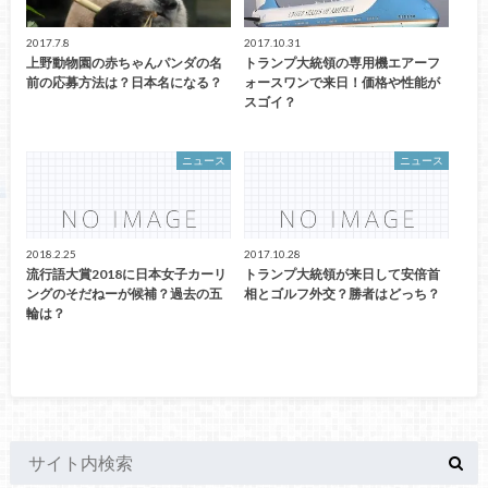
2017.7.8
2017.10.31
上野動物園の赤ちゃんパンダの名
トランプ大統領の専用機エアーフ
前の応募方法は？日本名になる？
ォースワンで来日！価格や性能が
スゴイ？
ニュース
ニュース
2018.2.25
2017.10.28
流行語大賞2018に日本女子カーリ
トランプ大統領が来日して安倍首
ングのそだねーが候補？過去の五
相とゴルフ外交？勝者はどっち？
輪は？