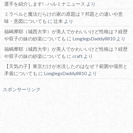
選手を紹介します! - ハルミナニュース
より
ミラベルと魔法だらけの家の原題は？邦題との違いや意
味・意図についても
に
辻本
より
福嶋摩耶（城西大学）が美人でかわいいけど性格は？経歴
や双子の妹の紗楽についても
に
LonglegsDaddy8810
より
福嶋摩耶（城西大学）が美人でかわいいけど性格は？経歴
や双子の妹の紗楽についても
に
craft
より
【天気の子】東京だけが水没したのはなぜ？範囲や場所と
矛盾についても
に
LonglegsDaddy8810
より
スポンサーリンク