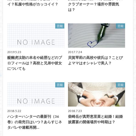
イ？私服や性格がカッコイイ？
クラブオーナー？場所や雰囲気
は？
芸能
芸能
2019.5.23
2017.7.24
醍醐虎汰朗の本名や経歴などのプ
貝賀琴莉の高校や彼氏は？ことぴ
ロフィールは？高校と兄弟や彼女
よママはオシャレで美人？
についても
芸能
芸能
2018.5.22
2018.7.23
ハンターハンターの最新刊（36
柴崎岳が真野恵里菜と結婚！結婚
巻）の発売日はいつ？あらすじネ
披露宴の開催場所や時期は？
タバレや連載再開…