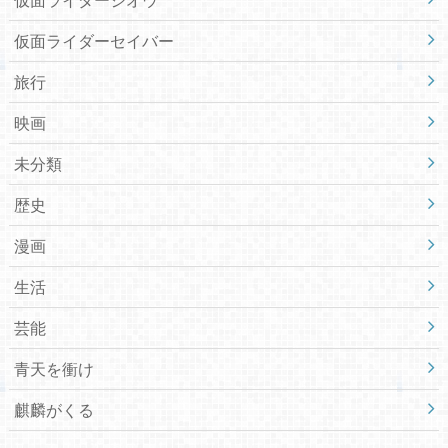
仮面ライダーセイバー
旅行
映画
未分類
歴史
漫画
生活
芸能
青天を衝け
麒麟がくる