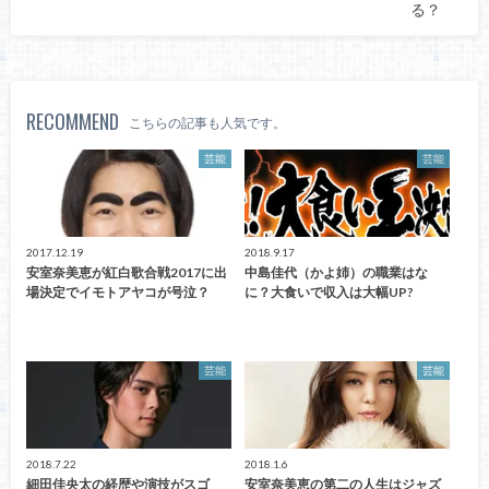
る？
RECOMMEND
こちらの記事も人気です。
芸能
芸能
2017.12.19
2018.9.17
安室奈美恵が紅白歌合戦2017に出
中島佳代（かよ姉）の職業はな
場決定でイモトアヤコが号泣？
に？大食いで収入は大幅UP?
芸能
芸能
2018.7.22
2018.1.6
細田佳央太の経歴や演技がスゴ
安室奈美恵の第二の人生はジャズ