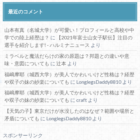
最近のコメント
山本有真（名城大学）が可愛い！プロフィールと高校や中
学での陸上経歴は？
に
【2021年富士山女子駅伝】注目の
選手を紹介します! - ハルミナニュース
より
ミラベルと魔法だらけの家の原題は？邦題との違いや意
味・意図についても
に
辻本
より
福嶋摩耶（城西大学）が美人でかわいいけど性格は？経歴
や双子の妹の紗楽についても
に
LonglegsDaddy8810
より
福嶋摩耶（城西大学）が美人でかわいいけど性格は？経歴
や双子の妹の紗楽についても
に
craft
より
【天気の子】東京だけが水没したのはなぜ？範囲や場所と
矛盾についても
に
LonglegsDaddy8810
より
スポンサーリンク