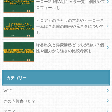
ーロー科1年A組キャラ一覧！個性やプ
ロフィールも
ヒロアカのキャラの本名やヒーローネ
ームは？名前の由来や元ネタについて
も
緑谷出久と爆豪勝己どっちが強い？個
性や能力から強さの比較考察も
カテゴリー
VOD
きのう何食べた？
アニメ