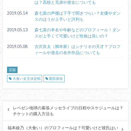
は？高校と兄弟や彼女についても
2019.05.14
森七菜の声優は下手で聞きづらい？女優やダン
スのほうが上手いと評判も
2019.05.13
森七菜の本名や年齢などのプロフィール！ダン
スが上手くて可愛いけど性格は良いの？
2019.05.08
古沢良太（脚本家）はシナリオの天才？プロフ
ィールや過去の名作作品についても
芸能
大食い女王決定戦
粟田真依
レペゼン地球の幕張メッセライブの日程やスケジュールは？
チケットの購入方法も
福本綾乃（大食い）のプロフィールは？可愛いけど彼氏はい