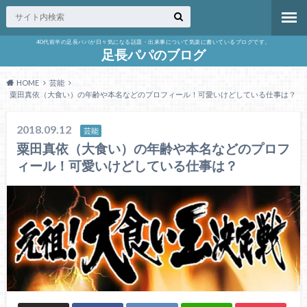
40代前半の足長パパが日々気になる話題・出来事について気楽に書いているブログです。
足長パパのブログ
HOME
芸能
粟田真依（大食い）の年齢や本名などのプロフィール！可愛いけどしている仕事は？
2018.09.12
芸能
粟田真依（大食い）の年齢や本名などのプロフ
ィール！可愛いけどしている仕事は？