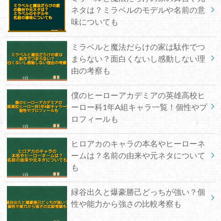
ネタは？ミラベルのモデルや名前の意
味についても
ミラベルと魔法だらけの家は駄作でつ
まらない？面白くないし感動しない理
由の考察も
僕のヒーローアカデミアの英雄高校ヒ
ーロー科1年A組キャラ一覧！個性やプ
ロフィールも
ヒロアカのキャラの本名やヒーローネ
ームは？名前の由来や元ネタについて
も
緑谷出久と爆豪勝己どっちが強い？個
性や能力から強さの比較考察も