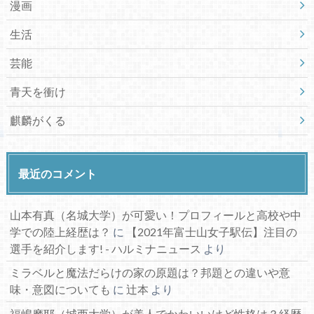
漫画
生活
芸能
青天を衝け
麒麟がくる
最近のコメント
山本有真（名城大学）が可愛い！プロフィールと高校や中
学での陸上経歴は？
に
【2021年富士山女子駅伝】注目の
選手を紹介します! - ハルミナニュース
より
ミラベルと魔法だらけの家の原題は？邦題との違いや意
味・意図についても
に
辻本
より
福嶋摩耶（城西大学）が美人でかわいいけど性格は？経歴