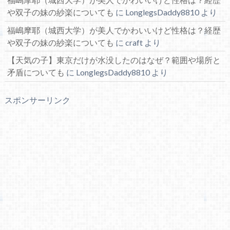
や双子の妹の紗楽についても
に
LonglegsDaddy8810
より
福嶋摩耶（城西大学）が美人でかわいいけど性格は？経歴
や双子の妹の紗楽についても
に
craft
より
【天気の子】東京だけが水没したのはなぜ？範囲や場所と
矛盾についても
に
LonglegsDaddy8810
より
スポンサーリンク