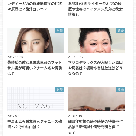
レディーガガの線維筋痛症の症状
奥野壮(仮面ライダージオウ)の経
や原因は？復帰はいつ？
歴や性格は？イケメン兄弟と彼女
情報も
芸能
芸能
2017.11.25
2017.11.12
柴崎岳の彼女真野恵里菜のフット
マツコデラックスが入院した原因
サル姿が可愛い？チーム名や腕前
や病名は？復帰や番組放送はどう
は？
なるの？
芸能
芸能
2017.6.8
2018.5.18
中居正広ら独立派もジャニーズ残
細田守監督の絵や絵柄の特徴や作
留へ？その理由は？
品は？新海誠や庵野秀明と似て
る？