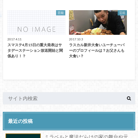
芸能
芸能
2017.4.11
2017.10.3
スマステ4月15日の重大発表はサ
ラスカル新井大食いユーチューバ
タデーステーション放送開始と関
ーのプロフィールは？お父さんも
係あり！？
大食い？
最近の投稿
ミラベルと魔法だらけの家の舞台や元