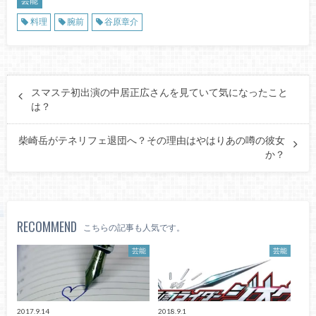
芸能
料理
腕前
谷原章介
スマステ初出演の中居正広さんを見ていて気になったこと
は？
柴崎岳がテネリフェ退団へ？その理由はやはりあの噂の彼女
か？
RECOMMEND
こちらの記事も人気です。
芸能
芸能
2017.9.14
2018.9.1