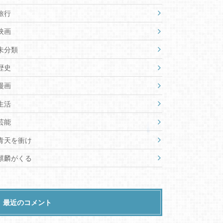
旅行
映画
未分類
歴史
漫画
生活
芸能
青天を衝け
麒麟がくる
最近のコメント