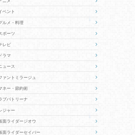
アニメ
イベント
グルメ・料理
スポーツ
テレビ
ドラマ
ニュース
ファントミラージュ
マネー・節約術
ラブパトリーナ
レジャー
仮面ライダージオウ
仮面ライダーセイバー