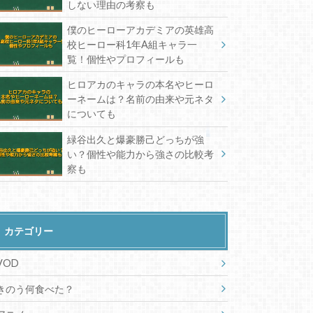
しない理由の考察も
僕のヒーローアカデミアの英雄高
校ヒーロー科1年A組キャラ一
覧！個性やプロフィールも
ヒロアカのキャラの本名やヒーロ
ーネームは？名前の由来や元ネタ
についても
緑谷出久と爆豪勝己どっちが強
い？個性や能力から強さの比較考
察も
カテゴリー
VOD
きのう何食べた？