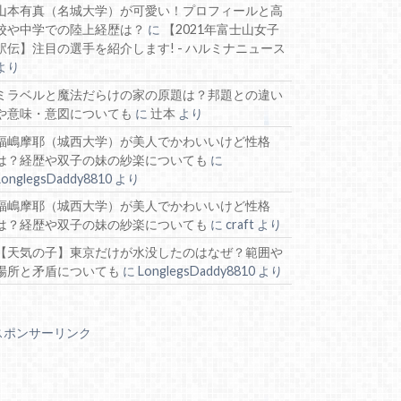
山本有真（名城大学）が可愛い！プロフィールと高
校や中学での陸上経歴は？
に
【2021年富士山女子
駅伝】注目の選手を紹介します! - ハルミナニュース
より
ミラベルと魔法だらけの家の原題は？邦題との違い
や意味・意図についても
に
辻本
より
福嶋摩耶（城西大学）が美人でかわいいけど性格
は？経歴や双子の妹の紗楽についても
に
LonglegsDaddy8810
より
福嶋摩耶（城西大学）が美人でかわいいけど性格
は？経歴や双子の妹の紗楽についても
に
craft
より
【天気の子】東京だけが水没したのはなぜ？範囲や
場所と矛盾についても
に
LonglegsDaddy8810
より
スポンサーリンク