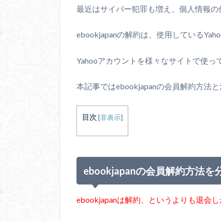
最近はサイバー犯罪も増え、個人情報の
ebookjapanの解約は、使用している
Yahooアカウントを様々なサイトで使
本記事ではebookjapanの会員解約方
目次
[
非表示
]
ebookjapanの会員解約方法
ebookjapanは解約、というよりも退会