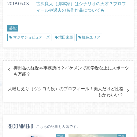
2019.05.08
古沢良太（脚本家）はシナリオの天才？プロフ
ィールや過去の名作作品についても
芸能
マジマジョピュアーズ
増田來亜
虹色ユリア
押田岳の経歴や事務所は？イケメンで高学歴な上にスポーツ
も万能？
大幡しえり（ツクヨミ役）のプロフィール！美人だけど性格
もかわいい？
RECOMMEND
こちらの記事も人気です。
芸能
芸能