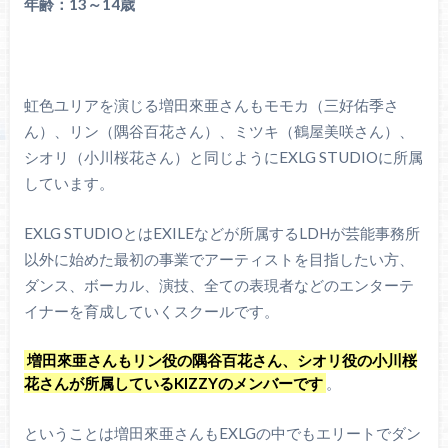
年齢：13～14歳
虹色ユリアを演じる増田來亜さんもモモカ（三好佑季さ
ん）、リン（隅谷百花さん）、ミツキ（鶴屋美咲さん）、
シオリ（小川桜花さん）と同じようにEXLG STUDIOに所属
しています。
EXLG STUDIOとはEXILEなどが所属するLDHが芸能事務所
以外に始めた最初の事業でアーティストを目指したい方、
ダンス、ボーカル、演技、全ての表現者などのエンターテ
イナーを育成していくスクールです。
増田來亜さんもリン役の隅谷百花さん、シオリ役の小川桜
花さんが所属しているKIZZYのメンバーです
。
ということは増田來亜さんもEXLGの中でもエリートでダン