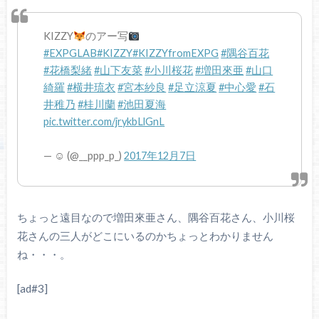
KIZZY
のアー写
#EXPGLAB
#KIZZY
#KIZZYfromEXPG
#隅谷百花
#花橋梨緒
#山下友菜
#小川桜花
#増田來亜
#山口
綺羅
#横井琉衣
#宮本紗良
#足立涼夏
#中心愛
#石
井稚乃
#桂川蘭
#池田夏海
pic.twitter.com/jrykbLlGnL
— ☺︎ (@__ppp_p_)
2017年12月7日
ちょっと遠目なので増田來亜さん、隅谷百花さん、小川桜
花さんの三人がどこにいるのかちょっとわかりません
ね・・・。
[ad#3]