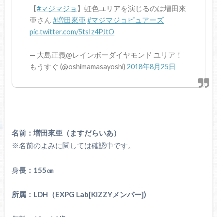
【
#マジマジョ
】虹色ユリアを演じるのは増田來
亜さん
#増田來亜
#マジマジョピュアーズ
pic.twitter.com/5tsIz4PJtO
— 大島正義@レインボーダイヤモンド ユリア！
もうすぐ (@oshimamasayoshi)
2018年8月25日
名前：増田來亜（ますだらいあ）
※名前のよみに関しては確認中です。
身
長：155㎝
所属：LDH（EXPG Lab[KIZZYメンバー])