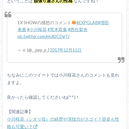
ということは
頑張り屋さんの性格
なんですね！
EX SHOWの感想のコメント
#EXPGLAB
#増田
來亜
#小川桜花
#荒木双葉
#西住梨央
pic.twitter.com/mUll2CDgTJ
— ☺︎ (@__ppp_p_)
2017年12月11日
ちなみにこのツイートでは小川桜花さんのコメントも見れ
ますよ。
良かったら確認してくださいね(^^)！
【関連記事】
小川桜花（シオリ役）の経歴や演技力がスゴイ？容姿も性
格も可愛い？