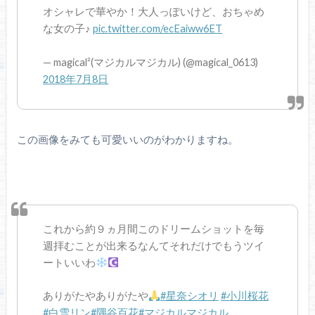
オシャレで華やか！大人っぽいけど、おちゃめ
な女の子♪
pic.twitter.com/ecEaiww6ET
— magical²(マジカルマジカル) (@magical_0613)
2018年7月8日
この画像をみても可愛いいのがわかりますね。
これから約９ヵ月間このドリームショットを毎
週拝むことが出来るなんてそれだけでもうツイ
ートいいわ
ありがたやありがたや
#星奈シオリ
#小川桜花
#白雪リン
#隅谷百花
#マジカルマジカル