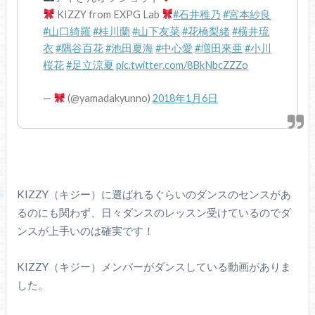
KIZZY from EXPG Lab
#石井稚乃
#宮本紗良
#山口綺羅
#桂川蘭
#山下友菜
#花橋梨緒
#横井琉
衣
#隅谷百花
#池田夏海
#中心愛
#増田來亜
#小川
桜花
#足立涼夏
pic.twitter.com/8BkNbcZZZo
—
(@yamadakyunno)
2018年1月6日
KIZZY（キジー）に選ばれるぐらいのダンスのセンスがあ
るのにも関わず、日々ダンスのレッスン受けているのでダ
ンスが上手いのは確実です！
KIZZY（キジー）メンバーがダンスしている動画がありま
した。