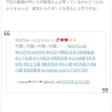
下記の動画の中に小川桜花さんが写っているのかどうかわ
かりませんが、彼女たちのダンスを見ると上手ですね！
KIZZYみーんなかわいい
可愛い可愛い可愛い可愛い！！
#EXPGLAB
#KIZZYfromEXPG
#KIZZY
#隅谷百花
#花橋梨緒
#山下友菜
#小川桜花
#増田來亜
#山口綺羅
#宮本
紗良
#足立涼夏
#横井琉衣
#中心愛
#石井稚乃
#桂
川蘭
#池田夏海
pic.twitter.com/coTI0YkTBH
— missa❤︎ﾐｻｷﾝ❤︎ (@iseln_am)
2017年12月14日