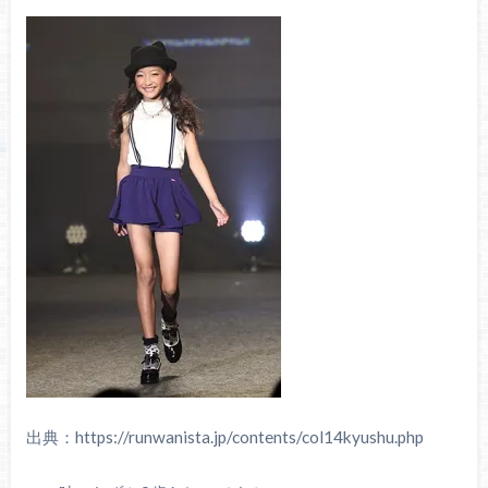
出典：https://runwanista.jp/contents/col14kyushu.php