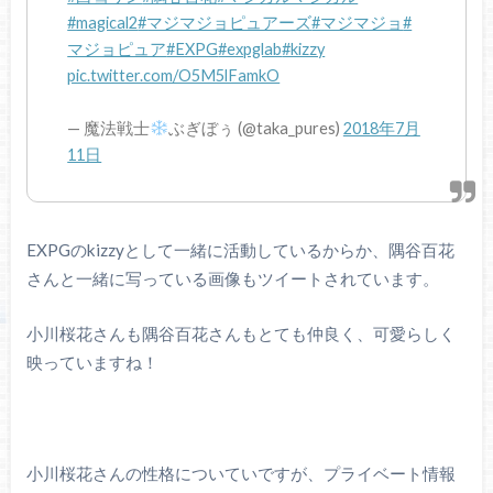
#magical2
#マジマジョピュアーズ
#マジマジョ
#
マジョピュア
#EXPG
#expglab
#kizzy
pic.twitter.com/O5M5lFamkO
— 魔法戦士
ぶぎぼぅ (@taka_pures)
2018年7月
11日
EXPGのkizzyとして一緒に活動しているからか、隅谷百花
さんと一緒に写っている画像もツイートされています。
小川桜花さんも隅谷百花さんもとても仲良く、可愛らしく
映っていますね！
小川桜花さんの性格についていですが、プライベート情報