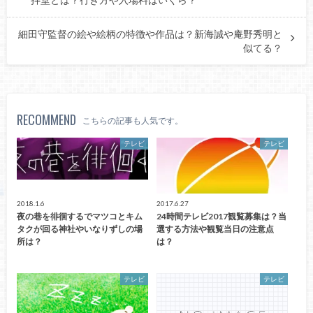
拝堂とは？行き方や入場料はいくら？
細田守監督の絵や絵柄の特徴や作品は？新海誠や庵野秀明と
似てる？
RECOMMEND
こちらの記事も人気です。
テレビ
テレビ
2018.1.6
2017.6.27
夜の巷を徘徊するでマツコとキム
24時間テレビ2017観覧募集は？当
タクが回る神社やいなりずしの場
選する方法や観覧当日の注意点
所は？
は？
テレビ
テレビ