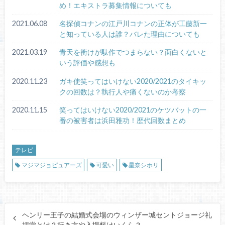
め！エキストラ募集情報についても
2021.06.08
名探偵コナンの江戸川コナンの正体が工藤新一
と知っている人は誰？バレた理由についても
2021.03.19
青天を衝けが駄作でつまらない？面白くないと
いう評価や感想も
2020.11.23
ガキ使笑ってはいけない2020/2021のタイキッ
クの回数は？執行人や痛くないのか考察
2020.11.15
笑ってはいけない2020/2021のケツバットの一
番の被害者は浜田雅功！歴代回数まとめ
テレビ
マジマジョピュアーズ
可愛い
星奈シホリ
ヘンリー王子の結婚式会場のウィンザー城セントジョージ礼