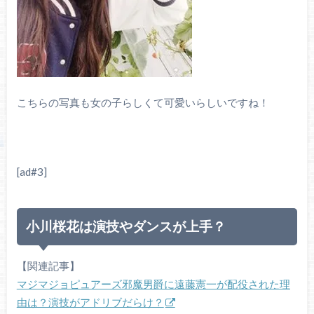
こちらの写真も女の子らしくて可愛いらしいですね！
[ad#3]
小川桜花は演技やダンスが上手？
【関連記事】
マジマジョピュアーズ邪魔男爵に遠藤憲一が配役された理
由は？演技がアドリブだらけ？