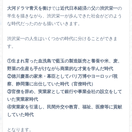
大河ドラマ青天を衝け
では
近代日本経済
の
父
の
渋沢栄一
の
半生を描きながら、渋沢栄一が歩んできた社会がどのよう
な時代だったのかも描いていきます。
渋沢栄一の人生はいくつかの時代に分けることができま
す。
①生まれ育った血洗島で藍玉の製造販売と養蚕や米、麦、
野菜の生産も手がけながら商業的な才覚を学んだ時代
②徳川慶喜の家来・幕臣としてパリ万博やヨーロッパ視
察、静岡藩に出仕していた時代（官僚時代）
③官僚を辞め、実業家として銀行や事業会社の設立をして
いた実業家時代
④実業家を引退し、民間外交や教育、福祉、医療等に貢献
していた時代
となります。