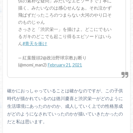
供の素朴な疑問」みたいなエピソードで丁寧に
描く、みたいなのは感心せんなぁ。それ泣かず
飛ばずだったころのつまらない大河のやり口そ
のものじゃん
さっさと「渋沢栄一」を描けよ。どこにでもい
るガキのどこでも起こり得るエピソードはいら
ん
#青天を衝け
— 紅葉饅頭2@政治野球宗教お断り
(@momi_man2)
February 21, 2021
確かにおっしゃっていることは確かなのですが、この子供
時代が描かれているのは徳川慶喜と渋沢栄一がどのように
生活環境にあったのかのか、成人していく上での性格形成
がどのようになされていったのかが描いていきたかったの
だと私は思います。