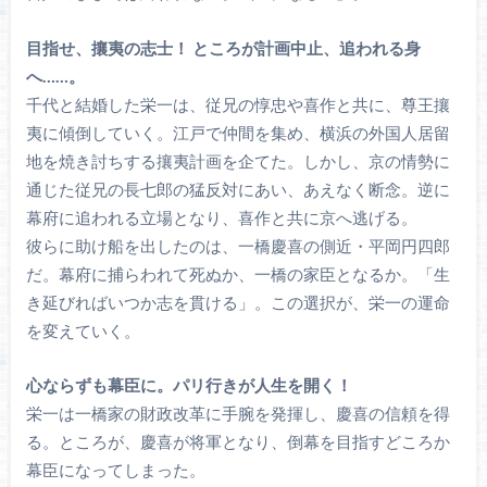
目指せ、攘夷の志士！ ところが計画中止、追われる身
へ……。
千代と結婚した栄一は、従兄の惇忠や喜作と共に、尊王攘
夷に傾倒していく。江戸で仲間を集め、横浜の外国人居留
地を焼き討ちする攘夷計画を企てた。しかし、京の情勢に
通じた従兄の長七郎の猛反対にあい、あえなく断念。逆に
幕府に追われる立場となり、喜作と共に京へ逃げる。
彼らに助け船を出したのは、一橋慶喜の側近・平岡円四郎
だ。幕府に捕らわれて死ぬか、一橋の家臣となるか。「生
き延びればいつか志を貫ける」。この選択が、栄一の運命
を変えていく。
心ならずも幕臣に。パリ行きが人生を開く！
栄一は一橋家の財政改革に手腕を発揮し、慶喜の信頼を得
る。ところが、慶喜が将軍となり、倒幕を目指すどころか
幕臣になってしまった。