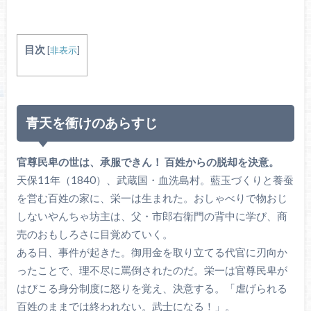
目次
[
非表示
]
青天を衝けのあらすじ
官尊民卑の世は、承服できん！ 百姓からの脱却を決意。
天保11年（1840）、武蔵国・血洗島村。藍玉づくりと養蚕
を営む百姓の家に、栄一は生まれた。おしゃべりで物おじ
しないやんちゃ坊主は、父・市郎右衛門の背中に学び、商
売のおもしろさに目覚めていく。
ある日、事件が起きた。御用金を取り立てる代官に刃向か
ったことで、理不尽に罵倒されたのだ。栄一は官尊民卑が
はびこる身分制度に怒りを覚え、決意する。「虐げられる
百姓のままでは終われない。武士になる！」。