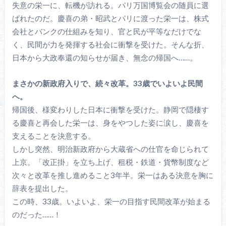
失意の栄一に、転機が訪れる。パリ万国博覧会の随員に選
ばれたのだ。慶喜の弟・昭武とパリに渡った栄一は、株式
会社とバンクの仕組みを知り、官と民が平等なだけでな
く、民間が力を発揮する社会に衝撃を受けた。そんな折、
日本から大政奉還の知らせが届き、無念の帰国へ……。
まさかの新政府入りで、続々改革。33歳でいよいよ民間
へ。
帰国後、様変わりした日本に衝撃を受けた。静岡で隠棲す
る慶喜と再会した栄一は、身をやつした姿に涙し、慶喜を
支えることを決意する。
しかし突然、明治新政府から大蔵省への仕官を命じられて
上京。「改正掛」を立ち上げ、租税・鉄道・貨幣制度など
次々と改革を推し進めること3年半。栄一はある決意を胸に
辞表を提出した。
この時、33歳。いよいよ、栄一の目指す民間改革が始まる
のだった……！