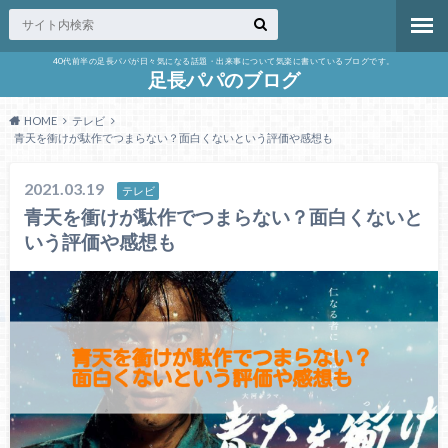
40代前半の足長パパが日々気になる話題・出来事について気楽に書いているブログです。
足長パパのブログ
HOME
テレビ
青天を衝けが駄作でつまらない？面白くないという評価や感想も
2021.03.19
テレビ
青天を衝けが駄作でつまらない？面白くないと
いう評価や感想も