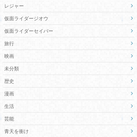
レジャー
仮面ライダージオウ
仮面ライダーセイバー
旅行
映画
未分類
歴史
漫画
生活
芸能
青天を衝け