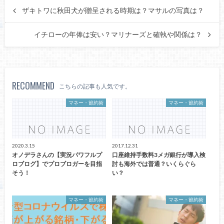
ザキトワに秋田犬が贈呈される時期は？マサルの写真は？
イチローの年俸は安い？マリナーズと確執や関係は？
RECOMMEND
こちらの記事も人気です。
マネー・節約術
マネー・節約術
2020.3.15
2017.12.31
オノデラさんの【実況パワフルプ
口座維持手数料3メガ銀行が導入検
ロブログ】でプロブロガーを目指
討も海外では普通？いくらぐら
そう！
い？
マネー・節約術
マネー・節約術