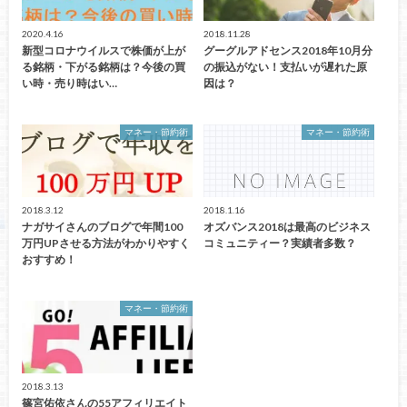
2020.4.16
2018.11.28
新型コロナウイルスで株価が上が
グーグルアドセンス2018年10月分
る銘柄・下がる銘柄は？今後の買
の振込がない！支払いが遅れた原
い時・売り時はい…
因は？
マネー・節約術
マネー・節約術
2018.3.12
2018.1.16
ナガサイさんのブログで年間100
オズバンス2018は最高のビジネス
万円UPさせる方法がわかりやすく
コミュニティー？実績者多数？
おすすめ！
マネー・節約術
2018.3.13
篠宮佑依さんの55アフィリエイト