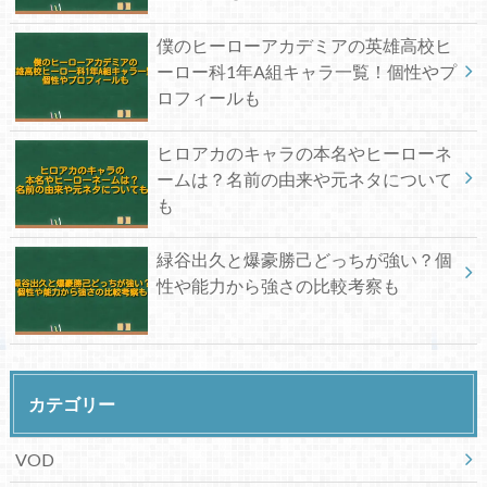
僕のヒーローアカデミアの英雄高校ヒ
ーロー科1年A組キャラ一覧！個性やプ
ロフィールも
ヒロアカのキャラの本名やヒーローネ
ームは？名前の由来や元ネタについて
も
緑谷出久と爆豪勝己どっちが強い？個
性や能力から強さの比較考察も
カテゴリー
VOD