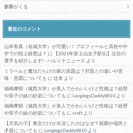
麒麟がくる
最近のコメント
山本有真（名城大学）が可愛い！プロフィールと高校や中
学での陸上経歴は？
に
【2021年富士山女子駅伝】注目の
選手を紹介します! - ハルミナニュース
より
ミラベルと魔法だらけの家の原題は？邦題との違いや意
味・意図についても
に
辻本
より
福嶋摩耶（城西大学）が美人でかわいいけど性格は？経歴
や双子の妹の紗楽についても
に
LonglegsDaddy8810
より
福嶋摩耶（城西大学）が美人でかわいいけど性格は？経歴
や双子の妹の紗楽についても
に
craft
より
【天気の子】東京だけが水没したのはなぜ？範囲や場所と
矛盾についても
に
LonglegsDaddy8810
より