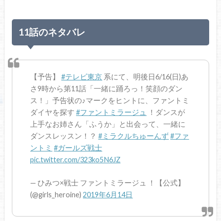
11話のネタバレ
【予告】
#テレビ東京
系にて、明後日6/16(日)あ
さ9時から第11話「一緒に踊ろっ！笑顔のダン
ス！」予告状の♪マークをヒントに、ファントミ
ダイヤを探す
#ファントミラージュ
！ダンスが
上手なお姉さん「ふうか」と出会って、一緒に
ダンスレッスン！？
#ミラクルちゅーんず
#ファ
ントミ
#ガールズ戦士
pic.twitter.com/323ko5N6JZ
— ひみつ×戦士 ファントミラージュ ！【公式】
(@girls_heroine)
2019年6月14日