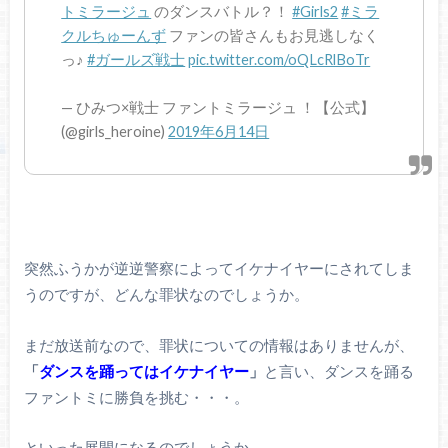
トミラージュ
のダンスバトル？！
#Girls2
#ミラ
クルちゅーんず
ファンの皆さんもお見逃しなく
っ♪
#ガールズ戦士
pic.twitter.com/oQLcRlBoTr
— ひみつ×戦士 ファントミラージュ ！【公式】
(@girls_heroine)
2019年6月14日
突然ふうかが逆逆警察によってイケナイヤーにされてしま
うのですが、どんな罪状なのでしょうか。
まだ放送前なので、罪状についての情報はありませんが、
「
ダンスを踊ってはイケナイヤー
」
と言い、ダンスを踊る
ファントミに勝負を挑む・・・。
といった展開になるのでしょうか。