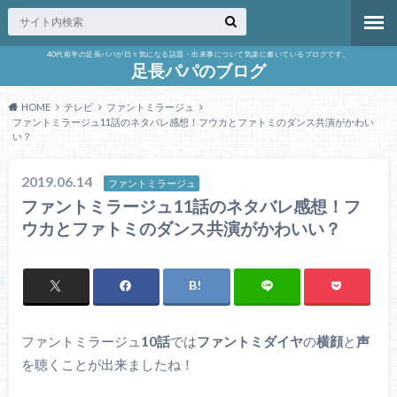
40代前半の足長パパが日々気になる話題・出来事について気楽に書いているブログです。
足長パパのブログ
HOME
テレビ
ファントミラージュ
ファントミラージュ11話のネタバレ感想！フウカとファトミのダンス共演がかわい
い？
2019.06.14
ファントミラージュ
ファントミラージュ11話のネタバレ感想！フ
ウカとファトミのダンス共演がかわいい？
ファントミラージュ
10話
では
ファントミダイヤ
の
横顔
と
声
を聴くことが出来ましたね！