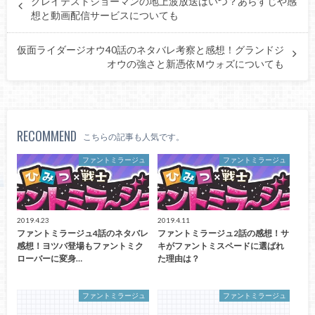
グレイテストショーマンの地上波放送はいつ？あらすじや感
想と動画配信サービスについても
仮面ライダージオウ40話のネタバレ考察と感想！グランドジ
オウの強さと新憑依Ｍウォズについても
RECOMMEND
こちらの記事も人気です。
ファントミラージュ
ファントミラージュ
2019.4.23
2019.4.11
ファントミラージュ4話のネタバレ
ファントミラージュ2話の感想！サ
感想！ヨツバ登場もファントミク
キがファントミスペードに選ばれ
ローバーに変身…
た理由は？
ファントミラージュ
ファントミラージュ