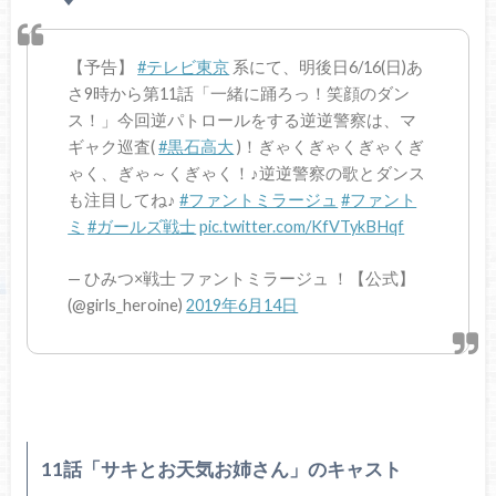
【予告】
#テレビ東京
系にて、明後日6/16(日)あ
さ9時から第11話「一緒に踊ろっ！笑顔のダン
ス！」今回逆パトロールをする逆逆警察は、マ
ギャク巡査(
#黒石高大
)！ぎゃくぎゃくぎゃくぎ
ゃく、ぎゃ～くぎゃく！♪逆逆警察の歌とダンス
も注目してね♪
#ファントミラージュ
#ファント
ミ
#ガールズ戦士
pic.twitter.com/KfVTykBHqf
— ひみつ×戦士 ファントミラージュ ！【公式】
(@girls_heroine)
2019年6月14日
11話「サキとお天気お姉さん」のキャスト