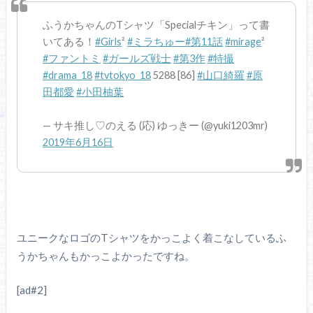
ふうかちゃんのTシャツ「Specialチキン」って書
いてある！
#Girls
²
#ミラちゅー
#第11話
#mirage
²
#ファントミ
#ガールズ戦士
#第3作
#特撮
#drama_18
#tvtokyo_18
5288 [86]
#山口綺羅
#原
田都愛
#小田柚葉
— サキ推し♡のえる (応) ゆっきー (@yuki1203mr)
2019年6月16日
ユニークなロゴのTシャツをかっこよく着こなしているふ
うかちゃんもかっこよかったですね。
[ad#2]