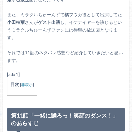
また、ミラクルちゅーんずで橘フウカ役として出演してた
小田柚葉
さんが
ゲスト出演
し、イケナイヤーを演じるとい
うミラクルちゅーんずファンには待望の放送回となりま
す。
それでは11話のネタバレ感想など紹介していきたいと思い
ます。
[ad#1]
目次
[
非表示
]
第11話「一緒に踊ろっ！笑顔のダンス！」
のあらすじ