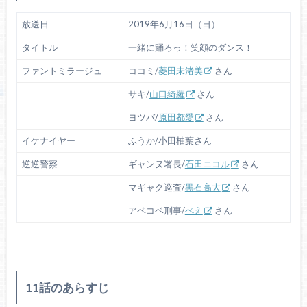
放送日
2019年6月16日（日）
タイトル
一緒に踊ろっ！笑顔のダンス！
ファントミラージュ
ココミ/
菱田未渚美
さん
サキ/
山口綺羅
さん
ヨツバ/
原田都愛
さん
イケナイヤー
ふうか/小田柚葉さん
逆逆警察
ギャンヌ署長/
石田ニコル
さん
マギャク巡査/
黒石高大
さん
アベコベ刑事/
ぺえ
さん
11話のあらすじ