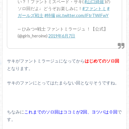
い？！ファントミスペード・サキ(
#山口綺羅
)の
ソロ回だよ♩どうぞお楽しみに！
#ファントミ
#
ガールズ戦士
#特撮
pic.twitter.com/iFtrTWiFwY
— ひみつ×戦士 ファントミラージュ ！【公式】
(@girls_heroine)
2019年6月7日
サキがファントミラージュになってから
はじめてのソロ回
となります。
サキのファンにとってはたまらない回となりそうですね。
ちなみに
これまでのソロ回はココミが2回、ヨツバは０回
で
す。