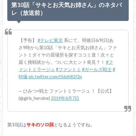
第10話「サキとお天気お姉さん」のネタバ
レ（放送前）
【予告】
#テレビ東京
系にて、明後日6/9(日)あ
さ9時から第10話「サキとお天気お姉さん」ファ
ントミダイヤの居場所を探すココミ達！次々と
届く挑戦状から、ついに大ヒント発見？！
#フ
ァントミラージュ
#ファントミ
#ガールズ戦士
#
特撮
pic.twitter.com/tS6zh81f2p
— ひみつ×戦士 ファントミラージュ ！【公式】
(@girls_heroine)
2019年6月7日
第10話は
サキのソロ回
となるようですね。