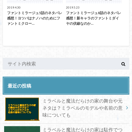
2019.4.30
2019.5.23
ファントミラージュ5話のネタバレ
ファントミラージュ8話のネタバレ
感想！ヨツバはナノハのためにフ
感想！新キャラのファントミダイ
ァントミクロー…
ヤの伏線なのか…
最近の投稿
ミラベルと魔法だらけの家の舞台や元
ネタは？ミラベルのモデルや名前の意
味についても
ミラベルと魔法だらけの家は駄作でつ