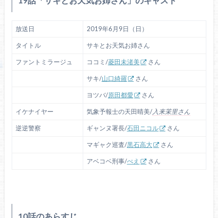
19話「サキとお天気お姉さん」のキャスト
放送日
2019年6月9日（日）
タイトル
サキとお天気お姉さん
ファントミラージュ
ココミ/
菱田未渚美
さん
サキ/
山口綺羅
さん
ヨツバ/
原田都愛
さん
イケナイヤー
気象予報士の天田晴美/
入来茉里さん
逆逆警察
ギャンヌ署長/
石田ニコル
さん
マギャク巡査/
黒石高大
さん
アベコベ刑事/
ぺえ
さん
10話のあらすじ