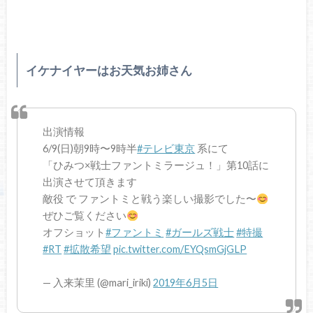
イケナイヤーはお天気お姉さん
出演情報
6/9(日)朝9時〜9時半
#テレビ東京
系にて
「ひみつ×戦士ファントミラージュ！」第10話に
出演させて頂きます
敵役 で ファントミと戦う楽しい撮影でした〜
ぜひご覧ください
オフショット
#ファントミ
#ガールズ戦士
#特撮
#RT
#拡散希望
pic.twitter.com/EYQsmGjGLP
— 入来茉里 (@mari_iriki)
2019年6月5日