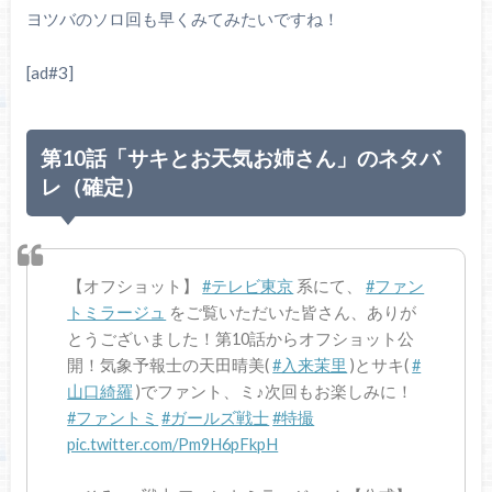
ヨツバのソロ回も早くみてみたいですね！
[ad#3]
第10話「サキとお天気お姉さん」のネタバ
レ（確定）
【オフショット】
#テレビ東京
系にて、
#ファン
トミラージュ
をご覧いただいた皆さん、ありが
とうございました！第10話からオフショット公
開！気象予報士の天田晴美(
#入来茉里
)とサキ(
#
山口綺羅
)でファント、ミ♪次回もお楽しみに！
#ファントミ
#ガールズ戦士
#特撮
pic.twitter.com/Pm9H6pFkpH