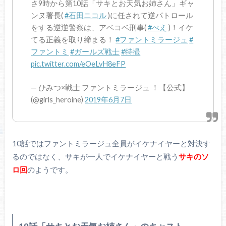
さ9時から第10話「サキとお天気お姉さん」ギャ
ンヌ署長(
#石田ニコル
)に任されて逆パトロール
をする逆逆警察は、アベコベ刑事(
#ぺえ
)！イケ
てる正義を取り締まる！
#ファントミラージュ
#
ファントミ
#ガールズ戦士
#特撮
pic.twitter.com/eOeLvH8eFP
— ひみつ×戦士 ファントミラージュ ！【公式】
(@girls_heroine)
2019年6月7日
10話ではファントミラージュ全員がイケナイヤーと対決す
るのではなく、サキが一人でイケナイヤーと戦う
サキのソ
ロ回
のようです。