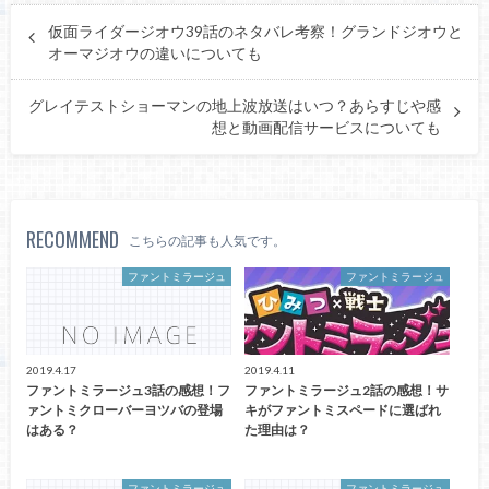
仮面ライダージオウ39話のネタバレ考察！グランドジオウと
オーマジオウの違いについても
グレイテストショーマンの地上波放送はいつ？あらすじや感
想と動画配信サービスについても
RECOMMEND
こちらの記事も人気です。
ファントミラージュ
ファントミラージュ
2019.4.17
2019.4.11
ファントミラージュ3話の感想！フ
ファントミラージュ2話の感想！サ
ァントミクローバーヨツバの登場
キがファントミスペードに選ばれ
はある？
た理由は？
ファントミラージュ
ファントミラージュ