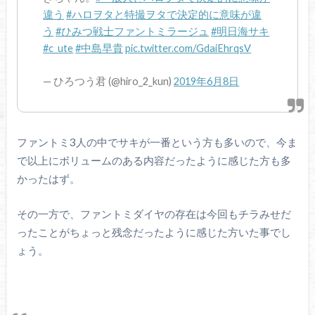
違う
#ハロヲタと特撮ヲタで決定的に意味が違
う
#ひみつ戦士ファントミラージュ
#明日海サキ
#c_ute
#中島早貴
pic.twitter.com/GdaiEhrqsV
— ひろつう君 (@hiro_2_kun)
2019年6月8日
ファントミ3人の中でサキが一番という方も多いので、今ま
で以上にボリュームのある内容だったように感じた方も多
かったはず。
その一方で、ファントミダイヤの存在は今回もチラみせだ
ったことがちょっと残念だったように感じた方いた事でし
ょう。