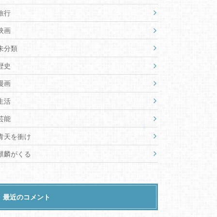
旅行
映画
未分類
歴史
漫画
生活
芸能
青天を衝け
麒麟がくる
最近のコメント