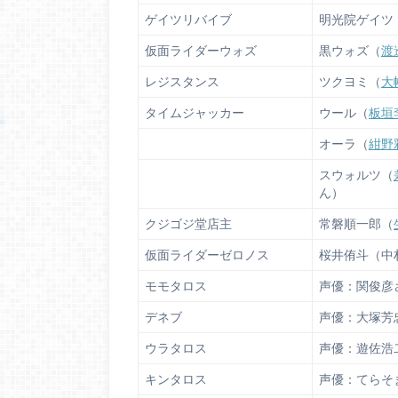
ゲイツリバイブ
明光院ゲイツ
仮面ライダーウォズ
黒ウォズ（
渡
レジスタンス
ツクヨミ（
大
タイムジャッカー
ウール（
板垣
オーラ（
紺野
スウォルツ（
ん）
クジゴジ堂店主
常磐順一郎（
仮面ライダーゼロノス
桜井侑斗（中
モモタロス
声優：関俊彦
デネブ
声優：大塚芳
ウラタロス
声優：遊佐浩
キンタロス
声優：てらそ