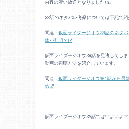
内容の濃い放送となりましたね。
38話のネタバレ考察については下記で
関連：
仮面ライダージオウ38話のネタ
体が判明？
仮面ライダージオウ38話を見逃してし
動画の視聴方法を紹介しています。
関連：
仮面ライダージオウ第1話から最
め
仮面ライダージオウ39話ではいよいよフ