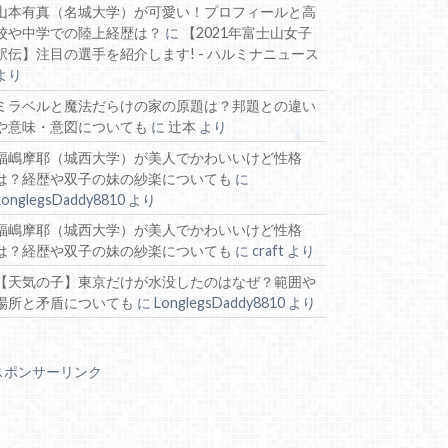
山本有真（名城大学）が可愛い！プロフィールと高
校や中学での陸上経歴は？
に
【2021年富士山女子
駅伝】注目の選手を紹介します! - ハルミナニュース
より
ミラベルと魔法だらけの家の原題は？邦題との違い
や意味・意図についても
に
辻本
より
福嶋摩耶（城西大学）が美人でかわいいけど性格
は？経歴や双子の妹の紗楽についても
に
LonglegsDaddy8810
より
福嶋摩耶（城西大学）が美人でかわいいけど性格
は？経歴や双子の妹の紗楽についても
に
craft
より
【天気の子】東京だけが水没したのはなぜ？範囲や
場所と矛盾についても
に
LonglegsDaddy8810
より
スポンサーリンク