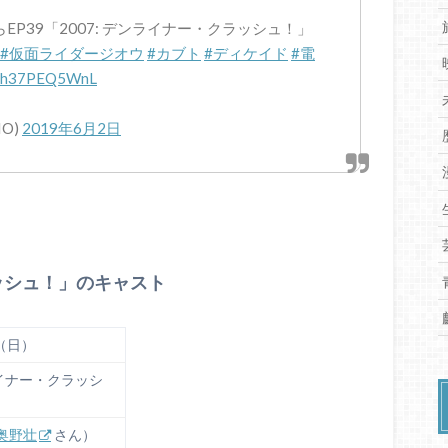
EP39「2007: デンライナー・クラッシュ！」
#仮面ライダージオウ
#カブト
#ディケイド
#電
om/h37PEQ5WnL
IO)
2019年6月2日
ラッシュ！」のキャスト
日（日）
ンライナー・クラッシ
奥野壮
さん）