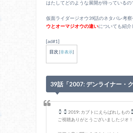
はたしてどのような展開が待っているの
仮面ライダージオウ39話のネタバレ考
ウとオーマジオウの違い
についても紹介
[ad#1]
目次
[
非表示
]
39話「2007: デンライナー
2019: カブトにえらばれしもの
ご視聴ありがとうございましたジオ