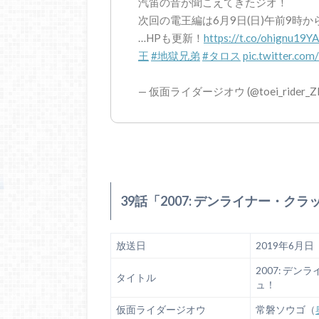
汽笛の音が聞こえてきたジオ！
次回の電王編は6月9日(日)午前9時から
…HPも更新！
https://t.co/ohignu19YA
王
#地獄兄弟
#タロス
pic.twitter.c
— 仮面ライダージオウ (@toei_rider_Z
39話「2007: デンライナー・ク
放送日
2019年6月
2007: デ
タイトル
ュ！
仮面ライダージオウ
常磐ソウゴ（