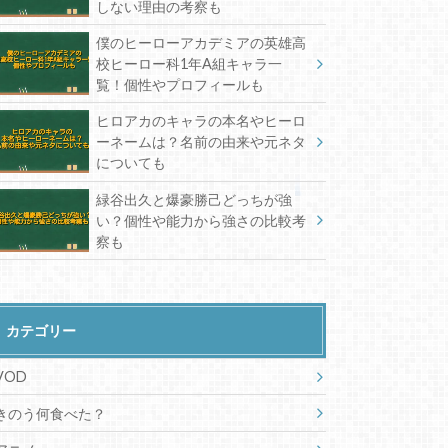
しない理由の考察も
僕のヒーローアカデミアの英雄高
校ヒーロー科1年A組キャラ一
覧！個性やプロフィールも
ヒロアカのキャラの本名やヒーロ
ーネームは？名前の由来や元ネタ
についても
緑谷出久と爆豪勝己どっちが強
い？個性や能力から強さの比較考
察も
カテゴリー
VOD
きのう何食べた？