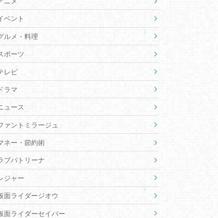
アニメ
イベント
グルメ・料理
スポーツ
テレビ
ドラマ
ニュース
ファントミラージュ
マネー・節約術
ラブパトリーナ
レジャー
仮面ライダージオウ
仮面ライダーセイバー