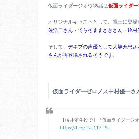
仮面ライダージオウ39話は
仮面ライダー
オリジナルキャストとして、電王に登場
佐浩二さん・てらそままさきさん・鈴村
そして、
デネブの声優として大塚芳忠さ
さんが再登場されるそうです
。
仮面ライダーゼロノス中村優一さ
【桜井侑斗役で】『仮面ライダージ
https://t.co/fNk117TSrI