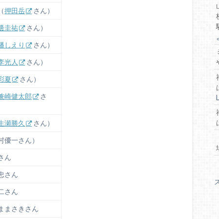
（
押田岳
さん）
邊圭祐
さん）
幡しえり
さん）
李光人
さん）
彩夏
さん）
兼崎健太郎
さ
生瀬勝久
さん）
村優一さん）
さん
忠さん
二さん
ままさきさん