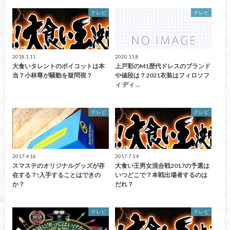
テレビ
テレビ
2018.1.11
2020.11.8
大食いタレントのボイコットは本
上戸彩のM1歴代ドレスのブランド
当？小林尊が騒動を疑問視？
や値段は？2021衣装はフィロソフ
ィ ディ …
テレビ
テレビ
2017.4.16
2017.7.14
スマステのオリジナルグッズが存
大食い王男女混合戦2017の予選は
在する？!入手することはできの
いつどこで？本戦出場者するのは
か？
だれ？
テレビ
テレビ