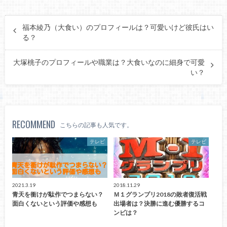
福本綾乃（大食い）のプロフィールは？可愛いけど彼氏はい
る？
大塚桃子のプロフィールや職業は？大食いなのに細身で可愛
い？
RECOMMEND
こちらの記事も人気です。
テレビ
テレビ
2021.3.19
2018.11.29
青天を衝けが駄作でつまらない？
Ｍ１グランプリ2018の敗者復活戦
面白くないという評価や感想も
出場者は？決勝に進む優勝するコ
ンビは？