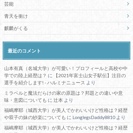
芸能
青天を衝け
麒麟がくる
最近のコメント
山本有真（名城大学）が可愛い！プロフィールと高校や中
学での陸上経歴は？
に
【2021年富士山女子駅伝】注目の
選手を紹介します! - ハルミナニュース
より
ミラベルと魔法だらけの家の原題は？邦題との違いや意
味・意図についても
に
辻本
より
福嶋摩耶（城西大学）が美人でかわいいけど性格は？経歴
や双子の妹の紗楽についても
に
LonglegsDaddy8810
より
福嶋摩耶（城西大学）が美人でかわいいけど性格は？経歴