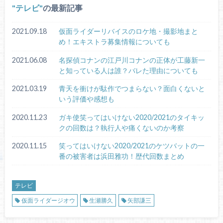
テレビ
の最新記事
2021.09.18
仮面ライダーリバイスのロケ地・撮影地まと
め！エキストラ募集情報についても
2021.06.08
名探偵コナンの江戸川コナンの正体が工藤新一
と知っている人は誰？バレた理由についても
2021.03.19
青天を衝けが駄作でつまらない？面白くないと
いう評価や感想も
2020.11.23
ガキ使笑ってはいけない2020/2021のタイキッ
クの回数は？執行人や痛くないのか考察
2020.11.15
笑ってはいけない2020/2021のケツバットの一
番の被害者は浜田雅功！歴代回数まとめ
テレビ
仮面ライダージオウ
生瀬勝久
矢部謙三