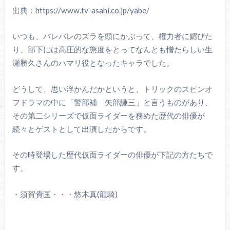
出典：https://www.tv-asahi.co.jp/yabe/
いつも、バレバレのズラを頭にかぶって、権力者に媚びた
り、部下には高圧的な態度をとってなんとも憎たらしい生
瀬勝久さんのハマリ役となったキャラでした。
どうして、思い浮かんだかというと、トリックのスピンオ
フドラマの中に「警部補 矢部謙三」と言うものがあり、
その第二シリーズで仮面ライダーを務めた歴代の俳優が
続々とゲストとして出演したからです。
その時登場した歴代仮面ライダーの俳優が下記の方たちで
す。
・須賀貴匡・・・悠木真(龍騎)