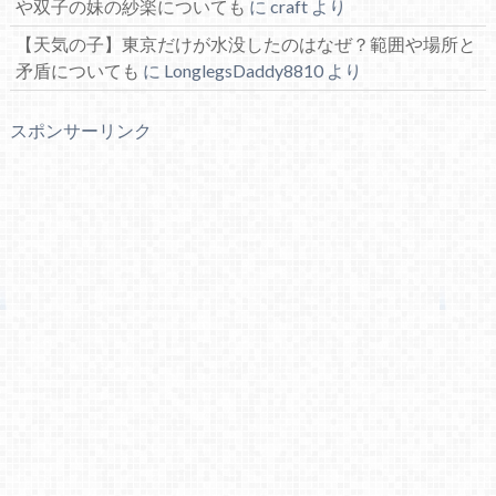
や双子の妹の紗楽についても
に
craft
より
【天気の子】東京だけが水没したのはなぜ？範囲や場所と
矛盾についても
に
LonglegsDaddy8810
より
スポンサーリンク