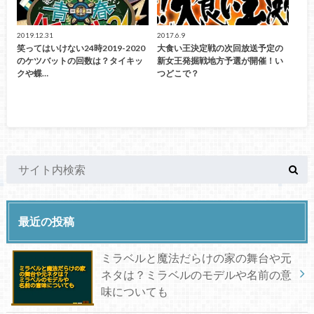
2019.12.31
2017.6.9
笑ってはいけない24時2019-2020
大食い王決定戦の次回放送予定の
のケツバットの回数は？タイキッ
新女王発掘戦地方予選が開催！い
クや蝶…
つどこで？
最近の投稿
ミラベルと魔法だらけの家の舞台や元
ネタは？ミラベルのモデルや名前の意
味についても