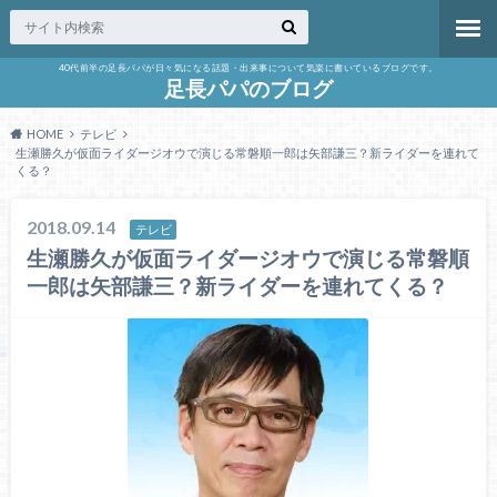
40代前半の足長パパが日々気になる話題・出来事について気楽に書いているブログです。
足長パパのブログ
HOME
テレビ
生瀬勝久が仮面ライダージオウで演じる常磐順一郎は矢部謙三？新ライダーを連れて
くる？
2018.09.14
テレビ
生瀬勝久が仮面ライダージオウで演じる常磐順
一郎は矢部謙三？新ライダーを連れてくる？