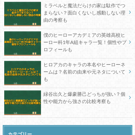
ミラベルと魔法だらけの家は駄作でつ
まらない？面白くないし感動しない理
由の考察も
僕のヒーローアカデミアの英雄高校ヒ
ーロー科1年A組キャラ一覧！個性やプ
ロフィールも
ヒロアカのキャラの本名やヒーローネ
ームは？名前の由来や元ネタについて
も
緑谷出久と爆豪勝己どっちが強い？個
性や能力から強さの比較考察も
カテゴリー