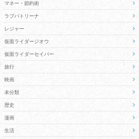
マネー・節約術
ラブパトリーナ
レジャー
仮面ライダージオウ
仮面ライダーセイバー
旅行
映画
未分類
歴史
漫画
生活