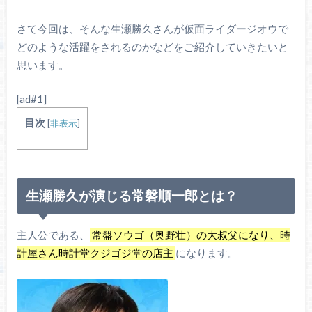
さて今回は、そんな生瀬勝久さんが仮面ライダージオウで
どのような活躍をされるのかなどをご紹介していきたいと
思います。
[ad#1]
目次
[
非表示
]
生瀬勝久が演じる常磐順一郎とは？
主人公である、
常盤ソウゴ（奥野壮）の大叔父になり、時
計屋さん時計堂クジゴジ堂の店主
になります。