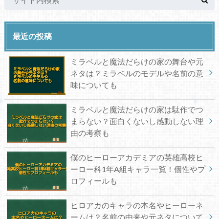
最近の投稿
ミラベルと魔法だらけの家の舞台や元
ネタは？ミラベルのモデルや名前の意
味についても
ミラベルと魔法だらけの家は駄作でつ
まらない？面白くないし感動しない理
由の考察も
僕のヒーローアカデミアの英雄高校ヒ
ーロー科1年A組キャラ一覧！個性やプ
ロフィールも
ヒロアカのキャラの本名やヒーローネ
ームは？名前の由来や元ネタについて