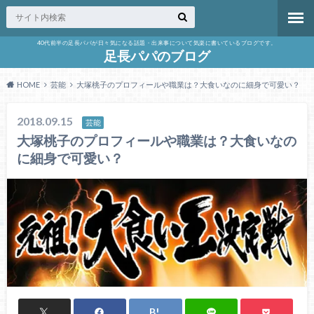
40代前半の足長パパが日々気になる話題・出来事について気楽に書いているブログです。
足長パパのブログ
HOME
芸能
大塚桃子のプロフィールや職業は？大食いなのに細身で可愛い？
2018.09.15
芸能
大塚桃子のプロフィールや職業は？大食いなの
に細身で可愛い？