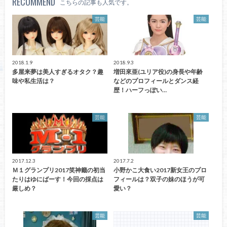
RECOMMEND
こちらの記事も人気です。
芸能
芸能
2018.1.9
2018.9.3
多屋来夢は美人すぎるオタク？趣
増田來亜(ユリア役)の身長や年齢
味や私生活は？
などのプロフィールとダンス経
歴！ハーフっぽい…
芸能
芸能
2017.12.3
2017.7.2
Ｍ１グランプリ2017笑神籤の初当
小野かこ大食い2017新女王のプロ
たりはゆにばーす！今回の採点は
フィールは？双子の妹のほうが可
厳しめ？
愛い？
芸能
芸能