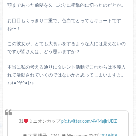
顎まであった前髪を久しぶりに衝撃的に切ったのだとか。
お目目もくっきり二重で、色白でとってもキュートです
ね〜！
この彼女が、とても大食いをするような人には見えないの
ですが皆さんは、どう思いますか？
本当に私の考える通りにタレント活動でこれからは本腰入
れて活動されていくのではないかと思ってしまいますよ。
♪♪(●^∀^●)♪♪
31
ミニオンカップ
pic.twitter.com/4VMajlrUDZ
— ❤︎ 大塚 桃子 （24）❤︎ (@o_momo0201)
2018年8