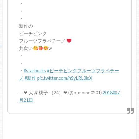
・
・
・
新作の
ピーチピンク
フルーツフラペチーノ
共食い
w
・
・
・
#starbucks
#ピーチピンクフルーツフラペチー
ノ
#新作
pic.twitter.com/hSyLRL0iqX
— ❤︎ 大塚 桃子 （24）❤︎ (@o_momo0201)
2018年7
月21日