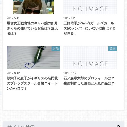
2017.5.11
2019.4.2
爆食女王戦出場のキャバ嬢の如月
三好佑季がGirls²(ガールズガール
さくらの働いているお店は？源氏
ズ)のメンバーにいない理由は？ま
名は？
だ見る…
芸能
芸能
2017.8.12
2018.8.12
紗栄子の息子がイギリスの名門校
石ノ森章太郎のプロフィールは？
のプレップスクール合格？イート
生涯制作した漫画と人気作品は？
ンかハロウ？