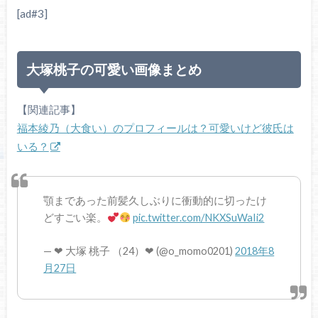
[ad#3]
大塚桃子の可愛い画像まとめ
【関連記事】
福本綾乃（大食い）のプロフィールは？可愛いけど彼氏は
いる？
顎まであった前髪久しぶりに衝動的に切ったけ
どすごい楽。
pic.twitter.com/NKXSuWaIi2
— ❤︎ 大塚 桃子 （24）❤︎ (@o_momo0201)
2018年8
月27日