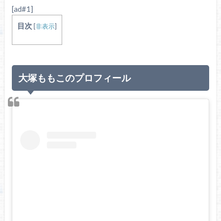
[ad#1]
目次
[
非表示
]
大塚ももこのプロフィール