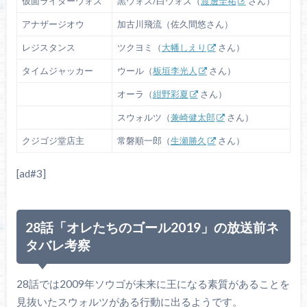
仮面ライダーウォズ
黒ウォズ/白ウォズ（
渡邊圭祐
さん）
アナザージオウ
加古川飛流（佐久間悠さん）
レジスタンス
ツクヨミ（
大幡しえり
さん）
タイムジャッカー
ウール（
板垣李光人
さん）
オーラ（
紺野彩夏
さん）
スウォルツ（
兼崎健太郎
さん）
クジゴジ堂店主
常磐順一郎（
生瀬勝久
さん）
[ad#3]
28話「オレたちのゴール2019」の放送前ネ
タバレ考察
28話では2009年ソウゴが未来に王になる素質があることを
見抜いたスウォルツがある行動に出るようです。