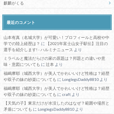
麒麟がくる
最近のコメント
山本有真（名城大学）が可愛い！プロフィールと高校や中
学での陸上経歴は？
に
【2021年富士山女子駅伝】注目の
選手を紹介します! - ハルミナニュース
より
ミラベルと魔法だらけの家の原題は？邦題との違いや意
味・意図についても
に
辻本
より
福嶋摩耶（城西大学）が美人でかわいいけど性格は？経歴
や双子の妹の紗楽についても
に
LonglegsDaddy8810
より
福嶋摩耶（城西大学）が美人でかわいいけど性格は？経歴
や双子の妹の紗楽についても
に
craft
より
【天気の子】東京だけが水没したのはなぜ？範囲や場所と
矛盾についても
に
LonglegsDaddy8810
より