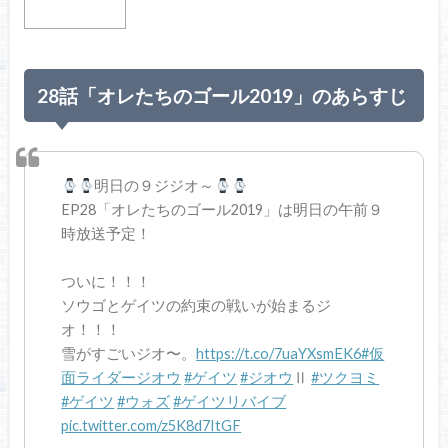
28話「オレたちのゴール2019」のあらすじ
明日の９ジジオ～
EP28「オレたちのゴール2019」は明日の午前９
時放送予定！
ついに！！！
ソウゴとゲイツの約束の戦いが始まるジ
オ！！！
雪がすごいジオ〜。
https://t.co/7uaYXsmEK6
#仮
面ライダージオウ
#ゲイツ
#ジオウ
Ⅱ
#ツクヨミ
#ゲイツ
#ウォズ
#ゲイツリバイブ
pic.twitter.com/z5K8d7ItGF