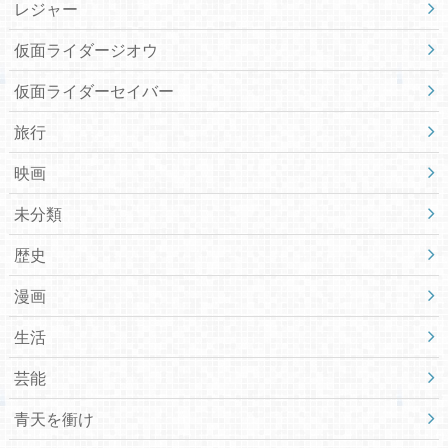
レジャー
仮面ライダージオウ
仮面ライダーセイバー
旅行
映画
未分類
歴史
漫画
生活
芸能
青天を衝け