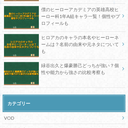
僕のヒーローアカデミアの英雄高校ヒ
ーロー科1年A組キャラ一覧！個性やプ
ロフィールも
ヒロアカのキャラの本名やヒーローネ
ームは？名前の由来や元ネタについて
も
緑谷出久と爆豪勝己どっちが強い？個
性や能力から強さの比較考察も
カテゴリー
VOD