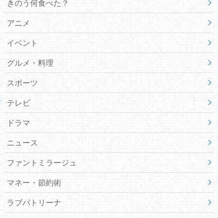
きのう何食べた？
アニメ
イベント
グルメ・料理
スポーツ
テレビ
ドラマ
ニュース
ファントミラージュ
マネー・節約術
ラブパトリーナ