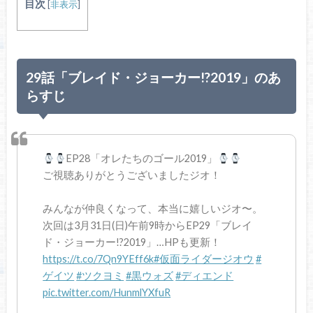
目次
[
非表示
]
29話「ブレイド・ジョーカー!?2019」のあ
らすじ
EP28「オレたちのゴール2019」
ご視聴ありがとうございましたジオ！
みんなが仲良くなって、本当に嬉しいジオ〜。
次回は3月31日(日)午前9時からEP29「ブレイ
ド・ジョーカー!?2019」…HPも更新！
https://t.co/7Qn9YEff6k
#仮面ライダージオウ
#
ゲイツ
#ツクヨミ
#黒ウォズ
#ディエンド
pic.twitter.com/HunmlYXfuR