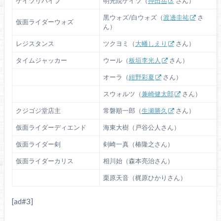
ゲイツリバイブ
明光院ゲイツ（
押田岳
さん）
黒ウォズ/白ウォズ（
渡邊圭祐
さ
仮面ライダーウォズ
ん）
レジスタンス
ツクヨミ（
大幡しえり
さん）
タイムジャッカー
ウール（
板垣李光人
さん）
オーラ（
紺野彩夏
さん）
スウォルツ（
兼崎健太郎
さん）
クジゴジ堂店主
常磐順一郎（
生瀬勝久
さん）
仮面ライダーディエンド
海東大樹（戸谷公人さん）
仮面ライダー剣
剣崎一真（椿隆之さん）
仮面ライダーカリス
相川始（森本亮治さん）
栗原天音（梶原ひかりさん）
[ad#3]