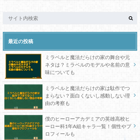
最近の投稿
ミラベルと魔法だらけの家の舞台や元
ネタは？ミラベルのモデルや名前の意
味についても
ミラベルと魔法だらけの家は駄作でつ
まらない？面白くないし感動しない理
由の考察も
僕のヒーローアカデミアの英雄高校ヒ
ーロー科1年A組キャラ一覧！個性やプ
ロフィールも