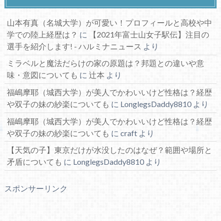
山本有真（名城大学）が可愛い！プロフィールと高校や中
学での陸上経歴は？
に
【2021年富士山女子駅伝】注目の
選手を紹介します! - ハルミナニュース
より
ミラベルと魔法だらけの家の原題は？邦題との違いや意
味・意図についても
に
辻本
より
福嶋摩耶（城西大学）が美人でかわいいけど性格は？経歴
や双子の妹の紗楽についても
に
LonglegsDaddy8810
より
福嶋摩耶（城西大学）が美人でかわいいけど性格は？経歴
や双子の妹の紗楽についても
に
craft
より
【天気の子】東京だけが水没したのはなぜ？範囲や場所と
矛盾についても
に
LonglegsDaddy8810
より
スポンサーリンク