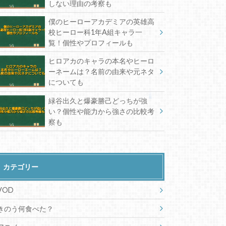
しない理由の考察も
僕のヒーローアカデミアの英雄高
校ヒーロー科1年A組キャラ一
覧！個性やプロフィールも
ヒロアカのキャラの本名やヒーロ
ーネームは？名前の由来や元ネタ
についても
緑谷出久と爆豪勝己どっちが強
い？個性や能力から強さの比較考
察も
カテゴリー
VOD
きのう何食べた？