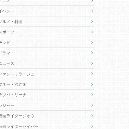
アニメ
イベント
グルメ・料理
スポーツ
テレビ
ドラマ
ニュース
ファントミラージュ
マネー・節約術
ラブパトリーナ
レジャー
仮面ライダージオウ
仮面ライダーセイバー