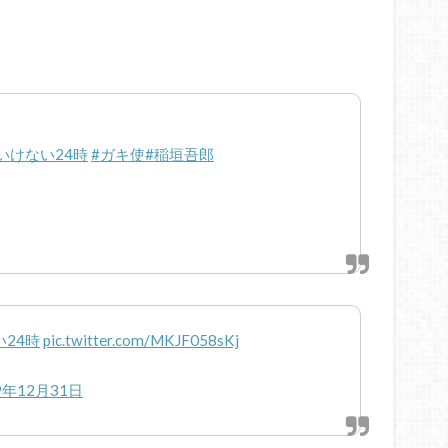
いけない24時
#ガキ使
#稲垣吾郎
24時
pic.twitter.com/MKJF058sKj
9年12月31日