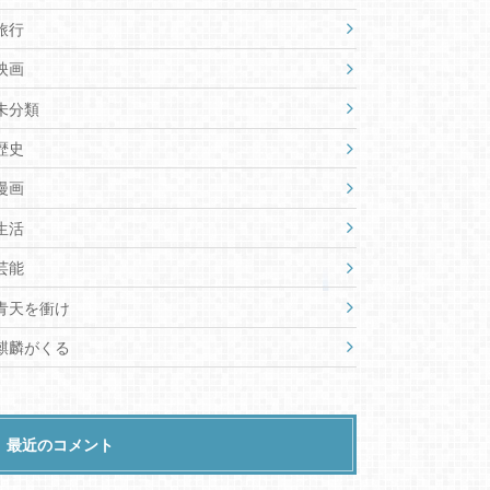
旅行
映画
未分類
歴史
漫画
生活
芸能
青天を衝け
麒麟がくる
最近のコメント