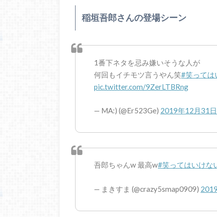
稲垣吾郎さんの登場シーン
1番下ネタを忌み嫌いそうな人が
何回もイチモツ言うやん笑
#笑っては
pic.twitter.com/9ZerLTBRng
— MA:) (@Er523Ge)
2019年12月31日
吾郎ちゃんw 最高w
#笑ってはいけない
— まきすま (@crazy5smap0909)
201