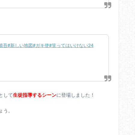
慎吾
#新しい地図
#ガキ使
#笑ってはいけない24
として
生徒指導するシーン
に登場しました！
ょう。