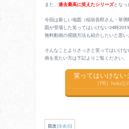
また、
過去最高に笑えたシリーズ
となっ
今回は新しい地図（稲垣吾郎さん・草彅
図が登場した笑ってはいけない24時201
無料動画の視聴方法も紹介したいと思い
そんなことよりさっさと笑ってはいけない2
画を見たい方は下記よりご覧ください。
笑ってはいけない
［PR］hul
目次
[
非表示
]