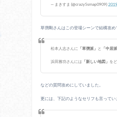
— まきすま (@crazy5smap0909)
201
草彅剛さんはこの登場シーンで結構攻め
松本人志さんに
「草彅派」
と
「中居
浜田雅功さんには
「新しい地図」
を
などの質問攻めにしていました。
更には、下記のようなセリフも言ってい