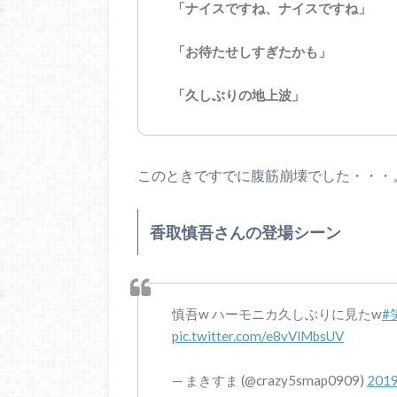
「ナイスですね、ナイスですね」
「お待たせしすぎたかも」
「久しぶりの地上波」
このときですでに腹筋崩壊でした・・・
香取慎吾さんの登場シーン
慎吾w ハーモニカ久しぶりに見たw
#
pic.twitter.com/e8vVlMbsUV
— まきすま (@crazy5smap0909)
201