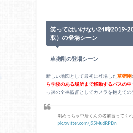
笑ってはいけない24時2019-
取）の登場シーン
草彅剛の登場シーン
新しい地図として最初に登場した
草彅剛
ら学校のある場所まで移動するバスの中
っ裸の全裸監督としてカメラを抱えての
剛めっちゃ中居くんの名前言ってく
pic.twitter.com/j55MudRPDn