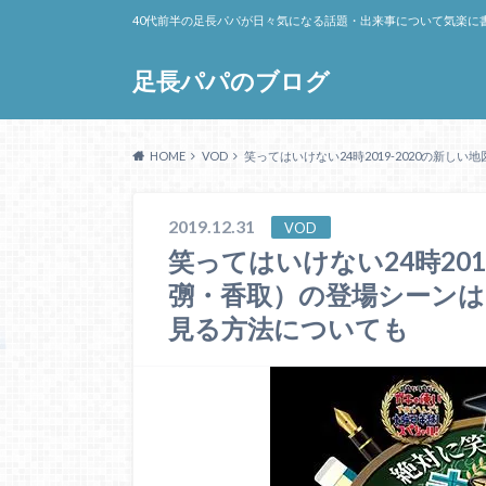
40代前半の足長パパが日々気になる話題・出来事について気楽に
足長パパのブログ
HOME
VOD
笑ってはいけない24時2019-2020の新
2019.12.31
VOD
笑ってはいけない24時201
彅・香取）の登場シーンは
見る方法についても