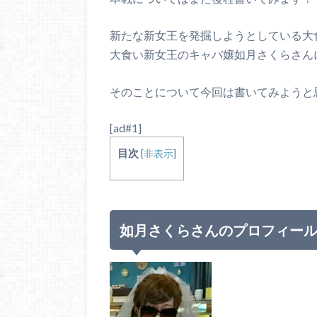
新たな新女王を発掘しようとしている大食
大食い新女王のキャバ嬢如月さくらさん
そのことについて今回は書いてみようと
[ad#1]
目次
[
非表示
]
如月さくらさんのプロフィー