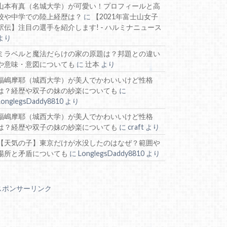
山本有真（名城大学）が可愛い！プロフィールと高
校や中学での陸上経歴は？
に
【2021年富士山女子
駅伝】注目の選手を紹介します! - ハルミナニュース
より
ミラベルと魔法だらけの家の原題は？邦題との違い
や意味・意図についても
に
辻本
より
福嶋摩耶（城西大学）が美人でかわいいけど性格
は？経歴や双子の妹の紗楽についても
に
LonglegsDaddy8810
より
福嶋摩耶（城西大学）が美人でかわいいけど性格
は？経歴や双子の妹の紗楽についても
に
craft
より
【天気の子】東京だけが水没したのはなぜ？範囲や
場所と矛盾についても
に
LonglegsDaddy8810
より
スポンサーリンク