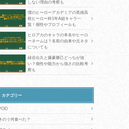
しない理由の考察も
僕のヒーローアカデミアの英雄高
校ヒーロー科1年A組キャラ一
覧！個性やプロフィールも
ヒロアカのキャラの本名やヒーロ
ーネームは？名前の由来や元ネタ
についても
緑谷出久と爆豪勝己どっちが強
い？個性や能力から強さの比較考
察も
カテゴリー
VOD
きのう何食べた？