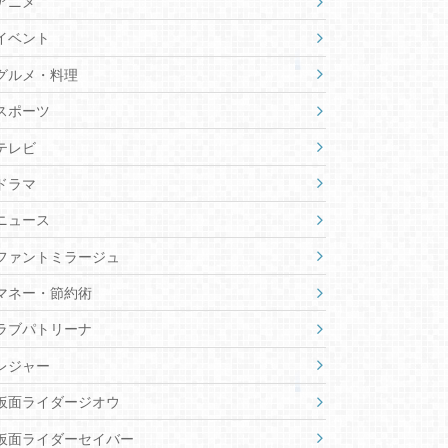
アニメ
イベント
グルメ・料理
スポーツ
テレビ
ドラマ
ニュース
ファントミラージュ
マネー・節約術
ラブパトリーナ
レジャー
仮面ライダージオウ
仮面ライダーセイバー