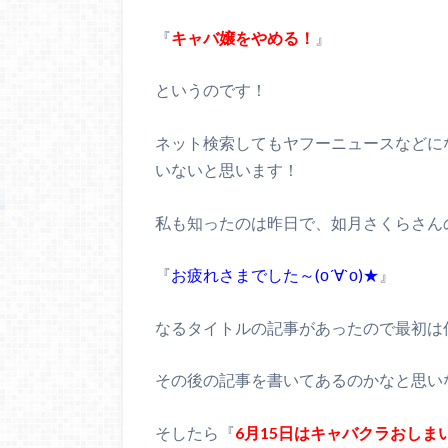
『
キャバ嬢をやめる！
』
というのです！
ネット検索してもヤフーニュースなどに
いないと思います！
私も知ったのは昨日で、如月さくらさん
『
お疲れさまでした～(о´∀`о)★
』
なるタイトルの記事があったので最初は
その後の記事を書いてあるのかなと思い
そしたら『
6月15日はキャバクラおしま