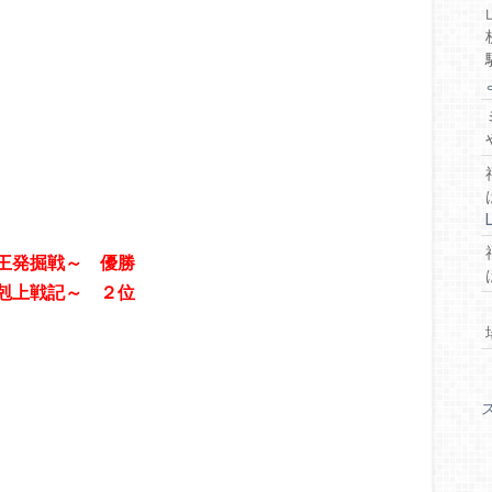
王発掘戦～ 優勝
剋上戦記～ ２位