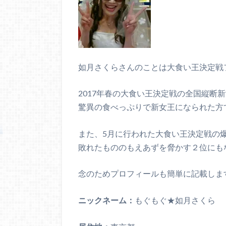
如月さくらさんのことは大食い王決定戦
2017年春の大食い王決定戦の全国縦断
驚異の食べっぷりで新女王になられた方
また、5月に行われた大食い王決定戦の
敗れたもののもえあずを脅かす２位にも
念のためプロフィールも簡単に記載しま
ニックネーム：
もぐもぐ★如月さくら