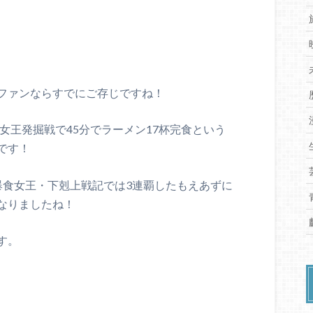
ファンならすでにご存じですね！
新女王発掘戦で45分でラーメン17杯完食という
です！
爆食女王・下剋上戦記では3連覇したもえあずに
なりましたね！
す。