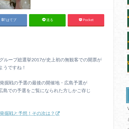
はてブ
Pocket
送る
48グループ総選挙2017が史上初の無観客での開票が
ようですね！
王発掘戦の予選の最後の開催地・広島予選が
広島での予選をご覧になられた方しかご存じ
王発掘戦と予想！その次は？