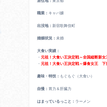
居住地：
東京都
職業：
キャバ嬢
出没地：
新宿歌舞伎町
婚姻状況：
未婚
大食い実績：
・
元祖！大食い王決定戦～全国縦断新女
・
元祖！大食い王決定戦～爆食女王 下
趣味・特技：
もぐもぐ（大食い）
自慢：
胃力＆肝臓力
はまっているっこと：
ラーメン