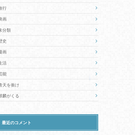
旅行
映画
未分類
歴史
漫画
生活
芸能
青天を衝け
麒麟がくる
最近のコメント