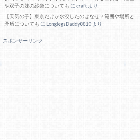
や双子の妹の紗楽についても
に
craft
より
【天気の子】東京だけが水没したのはなぜ？範囲や場所と
矛盾についても
に
LonglegsDaddy8810
より
スポンサーリンク