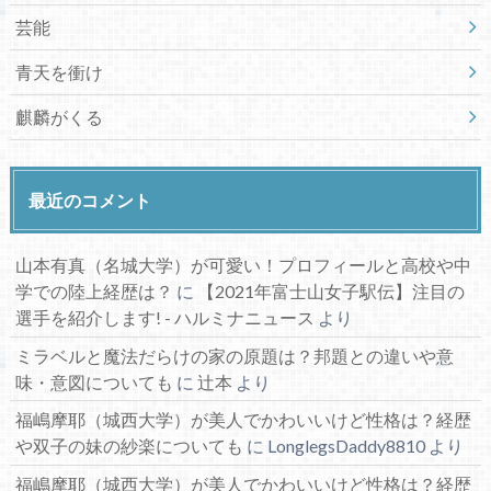
芸能
青天を衝け
麒麟がくる
最近のコメント
山本有真（名城大学）が可愛い！プロフィールと高校や中
学での陸上経歴は？
に
【2021年富士山女子駅伝】注目の
選手を紹介します! - ハルミナニュース
より
ミラベルと魔法だらけの家の原題は？邦題との違いや意
味・意図についても
に
辻本
より
福嶋摩耶（城西大学）が美人でかわいいけど性格は？経歴
や双子の妹の紗楽についても
に
LonglegsDaddy8810
より
福嶋摩耶（城西大学）が美人でかわいいけど性格は？経歴