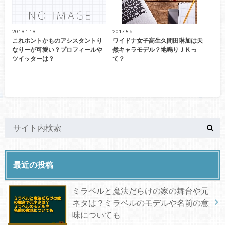
2019.1.19
2017.8.6
これホントかものアシスタントり
ワイドナ女子高生久間田琳加は天
なりーが可愛い？プロフィールや
然キャラモデル？地鳴りＪＫっ
ツイッターは？
て？
最近の投稿
ミラベルと魔法だらけの家の舞台や元
ネタは？ミラベルのモデルや名前の意
味についても