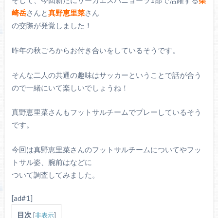
そして、今回新たにリーガエスパニョーラ1部で活躍する
柴
崎岳
さんと
真野恵里菜
さん
の交際が発覚しました！
昨年の秋ごろからお付き合いをしているそうです。
そんな二人の共通の趣味はサッカーということで話が合う
ので一緒にいて楽しいでしょうね！
真野恵里菜さんもフットサルチームでプレーしているそう
です。
今回は真野恵里菜さんのフットサルチームについてやフッ
トサル姿、腕前はなどに
ついて調査してみました。
[ad#1]
目次
[
非表示
]