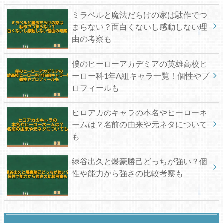
ミラベルと魔法だらけの家は駄作でつ
まらない？面白くないし感動しない理
由の考察も
僕のヒーローアカデミアの英雄高校ヒ
ーロー科1年A組キャラ一覧！個性やプ
ロフィールも
ヒロアカのキャラの本名やヒーローネ
ームは？名前の由来や元ネタについて
も
緑谷出久と爆豪勝己どっちが強い？個
性や能力から強さの比較考察も