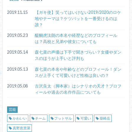
2019.11.15
【ガキ使】笑ってはいけない2019/2020のロケ
地やテーマは？ケツバットを一番受けるのは
誰？
2019.05.23
醍醐虎汰朗の本名や経歴などのプロフィール
は？高校と兄弟や彼女についても
2019.05.14
森七菜の声優は下手で聞きづらい？女優やダン
スのほうが上手いと評判も
2019.05.13
森七菜の本名や年齢などのプロフィール！ダン
スが上手くて可愛いけど性格は良いの？
2019.05.08
古沢良太（脚本家）はシナリオの天才？プロフ
ィールや過去の名作作品についても
芸能
かわいい
チーム
フットサル
可愛い
柴崎岳
真野恵里菜