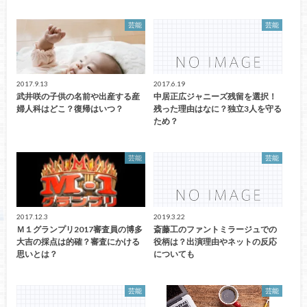
芸能
芸能
2017.9.13
2017.6.19
武井咲の子供の名前や出産する産
中居正広ジャニーズ残留を選択！
婦人科はどこ？復帰はいつ？
残った理由はなに？独立3人を守る
ため？
芸能
芸能
2017.12.3
2019.3.22
Ｍ１グランプリ2017審査員の博多
斎藤工のファントミラージュでの
大吉の採点は的確？審査にかける
役柄は？出演理由やネットの反応
思いとは？
についても
芸能
芸能