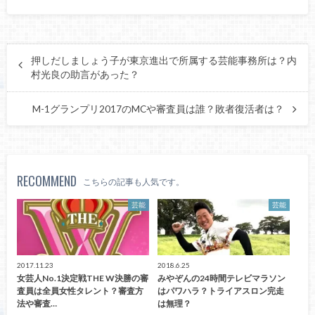
押しだしましょう子が東京進出で所属する芸能事務所は？内
村光良の助言があった？
M-1グランプリ2017のMCや審査員は誰？敗者復活者は？
RECOMMEND
こちらの記事も人気です。
芸能
芸能
2017.11.23
2018.6.25
女芸人No.1決定戦THE W決勝の審
みやぞんの24時間テレビマラソン
査員は全員女性タレント？審査方
はパワハラ？トライアスロン完走
法や審査…
は無理？