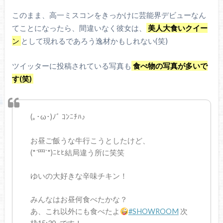
このまま、高一ミスコンをきっかけに芸能界デビューなん
てことになったら、間違いなく彼女は、
美人大食いクイー
ン
として現れるであろう逸材かもしれない(笑)
ツイッターに投稿されている写真も
食べ物の写真が多いで
す(笑)
(｡･ω･)ﾉﾞ ｺﾝﾆﾁﾊ♪
お昼ご飯うな牛行こうとしたけど、
(*´罒`*)ﾆﾋﾋ結局違う所に笑笑
ゆいの大好きな辛味チキン！
みんなはお昼何食べたかな？
あ、これ以外にも食べたよ
#SHOWROOM
次