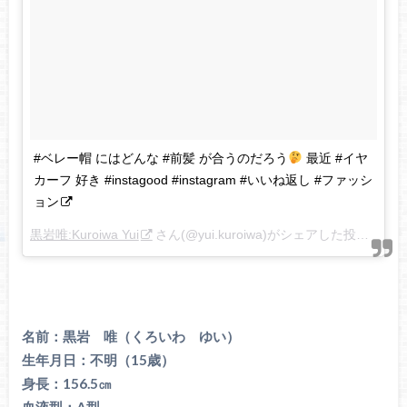
#ベレー帽 にはどんな #前髪 が合うのだろう
最近 #イヤ
カーフ 好き #instagood #instagram #いいね返し #ファッシ
ョン
黒岩唯:Kuroiwa Yui
さん(@yui.kuroiwa)がシェアした投稿 –
20
名前：黒岩 唯（くろいわ ゆい）
生年月日：不明（15歳）
身長：156.5㎝
血液型：A型