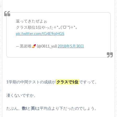
返ってきたぜよぉ
クラス順位1位やった✧*｡(ˊᗜˋ*)✧*｡
pic.twitter.com/tG4E9ojHGS
— 黒岩唯
(@0811_yui)
2018年5月30日
1学期の中間テストの成績が
クラスで1位
ですって。
凄くないですか。
たぶん、
数I
と
英I
は平均点より下だったのでしょう。