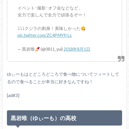
イベント･撮影･オフ会などなど、
全力で楽しんで全力で頑張るぞー！
⤵︎⤵︎⤵︎クジラの刺身！美味しかった
pic.twitter.com/ZC4PMYfrLs
— 黒岩唯
(@0811_yui)
2018年8月1日
ゆぃーもはとどころどころで食べ物についてツィートして
るので食べることが本当に好きなんですね！
[ad#3]
黒岩唯（ゆぃーも）の高校