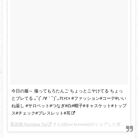
今日の服～ 撮ってもろたんご ちょっとニヤけてる ちょっ
とブレてる ｡ﾟ(ﾟﾉ∀｀ﾟ)ﾟ｡ｱﾋｬﾋｬ #ファッション#コーデ#いい
ね返し #サロペット#つなぎ#白#帽子#キャスケット#トップ
ス#チェック#ブレスレット#耳
黒岩唯:Kuroiwa Yui
さん(@yui.kuroiwa)がシェアした投稿 –
20