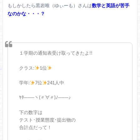
もしかしたら黒岩唯（ゆぃーも）さんは
数学と英語が苦手
なのかな・・・？
１学期の通知表受け取ってきたよ!!
クラス:
1位
学年:
7位
241人中
ﾔﾀ───ヽ(〃∀〃)ﾉ───♪
下の数字は
テスト･授業態度･提出物の
合計点だって！