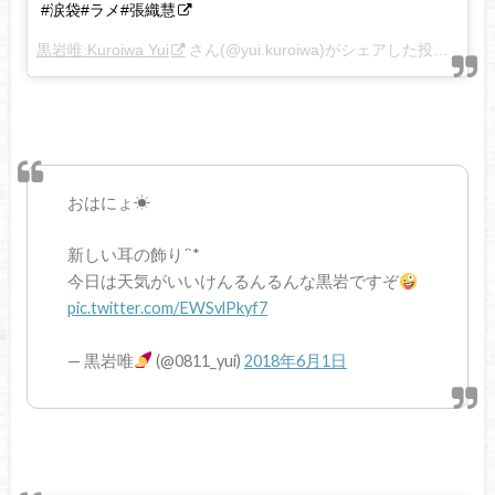
#涙袋#ラメ#張織慧
黒岩唯:Kuroiwa Yui
さん(@yui.kuroiwa)がシェアした投稿 –
20
おはにょ☀︎
新しい耳の飾り´`*
今日は天気がいいけんるんるんな黒岩ですぞ
pic.twitter.com/EWSvlPkyf7
— 黒岩唯
(@0811_yui)
2018年6月1日