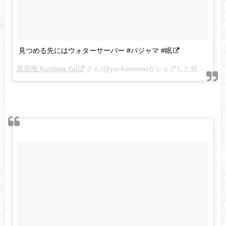
見つめる先にはウォターサーバー #パジャマ #眠
黒岩唯:Kuroiwa Yui
さん(@yui.kuroiwa)がシェアした投稿 –
20