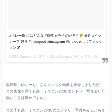
#ベレー帽 にはどんな #前髪 が合うのだろう
最近 #イヤ
カーフ 好き #instagood #instagram #いいね返し #ファッシ
ョン
黒岩唯:Kuroiwa Yui
さん(@yui.kuroiwa)がシェアした投稿 –
20
黒岩唯（ゆぃーも）さんインスタ画像を紹介しましたが、
どの画像を見ても高一ミスコン2018エントリー写真より可
愛いことは確かですね。
どの子も高一ミスコン2018のエントリー写真をみるとあま