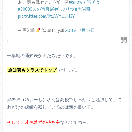
あ、顔も載せとこ(ﾉ∀｀笑)
#snowで写そう
#50000人の写真展
#らぶりつ
#黒岩唯
pic.twitter.com/0t1WYLUH3Y
— 黒岩唯
(@0811_yui)
2018年7月17日
一学期の通知表が出たみたいです。
通知表もクラスでトップ
ですって。
黒岩唯（ゆぃーも）さんは高校でしっかりと勉強して、こ
れだけの成績を残しているのは頭の良い子。
そして、
才色兼備の持ち主
なんですね～。