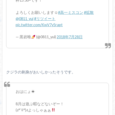
枠15:30~です！
よろしくお願いします☺︎︎
#高一ミスコン
#拡散
@0811_yui
#リツイート
pic.twitter.com/KwV7y5rapt
— 黒岩唯
(@0811_yui)
2018年7月28日
クジラの刺身がおいしかったそうです。
おはにょ☀︎
8月は遊ぶ暇などないぞー！
(ง°`ﾛ°)งよっしゃぁぁ