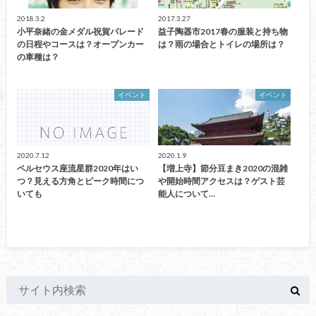
2018.3.2
2017.3.27
小平奈緒の金メダル祝賀パレード
益子陶器市2017春の服装と持ち物
の日程やコースは？オープンカー
は？雨の場合とトイレの場所は？
の車種は？
イベント
イベント
2020.7.12
2020.1.9
ペルセウス座流星群2020年はい
【増上寺】節分豆まき2020の混雑
つ？見える方角とピーク時間につ
や開始時間アクセスは？ゲスト芸
いても
能人について…