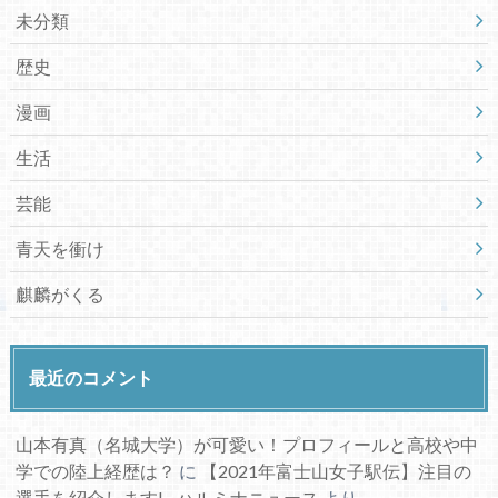
未分類
歴史
漫画
生活
芸能
青天を衝け
麒麟がくる
最近のコメント
山本有真（名城大学）が可愛い！プロフィールと高校や中
学での陸上経歴は？
に
【2021年富士山女子駅伝】注目の
選手を紹介します! - ハルミナニュース
より