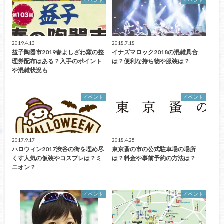
イベント
イベント
2019.4.13
2018.7.18
益子陶器市2019春よしざわ窯の整
イナズマロック2018の混雑具合
理券配布はある？入手のポイント
は？便利な持ち物や服装は？
や混雑状況も
イベント
イベント
2017.9.17
2018.4.25
ハロウィン2017渋谷の街を埋め尽
東京蚤の市の公式駐車場の場所
くす人気の仮装やコスプレは？ミ
は？料金や事前予約の方法は？
ニオン？
イベント
イベント