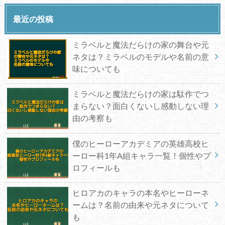
最近の投稿
ミラベルと魔法だらけの家の舞台や元
ネタは？ミラベルのモデルや名前の意
味についても
ミラベルと魔法だらけの家は駄作でつ
まらない？面白くないし感動しない理
由の考察も
僕のヒーローアカデミアの英雄高校ヒ
ーロー科1年A組キャラ一覧！個性やプ
ロフィールも
ヒロアカのキャラの本名やヒーローネ
ームは？名前の由来や元ネタについて
も