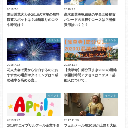
2018.7.6
2018.3.1
隅田川花火大会2018の穴場の無料
高木那菜美帆姉妹の平昌五輪祝賀
観覧スポットは？場所取りのコツ
パレードの日程やコースは？開催
や時間は？
費用はいくら？
イベント
イベント
2018.7.23
2020.1.14
花火大会で男から告白するのにお
【浅草寺】節分豆まき2020の混雑
すすめの場所やタイミングは？成
や開始時間アクセスは？ゲスト芸
功確率を高める言…
能人について…
イベント
イベント
2018.3.27
2017.11.20
2018年エイプリルフール企業ネタ
フェルメール展2018が上野と大阪