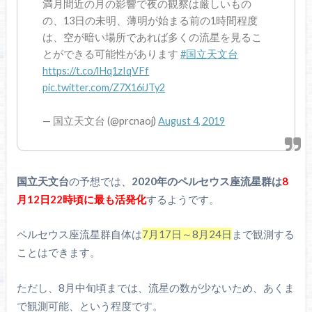
満月間近の月の影響で夜の観察は厳しいもの
の、13日の未明、薄明が始まる前の1時間程度
は、空が暗い場所であれば多くの流星を見るこ
とができる可能性があります
#国立天文台
https://t.co/lHq1zIqVFf
pic.twitter.com/Z7X16iJTy2
— 国立天文台 (@prcnaoj)
August 4, 2019
国立天文台
の予想では、
2020年のペルセウス座流星群は
8
月12日22時頃に最も活発化
するようです。
ペルセウス座流星群自体は
7月17日～8月24日
まで観測する
ことはできます。
ただし、8月中旬頃までは、流星の数が少ないため、あくま
で観測可能、という程度です。