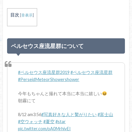
目次
[
非表示
]
ペルセウス座流星群について
#ペルセウス座流星群2019
#ペルセウス座流星群
#PerseidMeteorShowershower
今年もちゃんと撮れて本当に本当に嬉しい
朝霧にて
8/12 am3:56
#写真好きな人と繫がりたい
#富士山
#空ウォッチ
#夏空
#star
pic.twitter.com/oA0MrhivEI