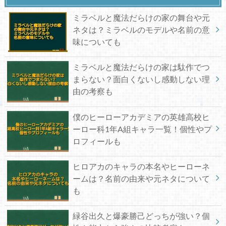
ミラベルと魔法だらけの家の舞台や元
ネタは？ミラベルのモデルや名前の意
味についても
ミラベルと魔法だらけの家は駄作でつ
まらない？面白くないし感動しない理
由の考察も
僕のヒーローアカデミアの英雄高校ヒ
ーロー科1年A組キャラ一覧！個性やプ
ロフィールも
ヒロアカのキャラの本名やヒーローネ
ームは？名前の由来や元ネタについて
も
緑谷出久と爆豪勝己どっちが強い？個