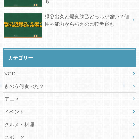
も
緑谷出久と爆豪勝己どっちが強い？個
性や能力から強さの比較考察も
カテゴリー
VOD
きのう何食べた？
アニメ
イベント
グルメ・料理
スポーツ