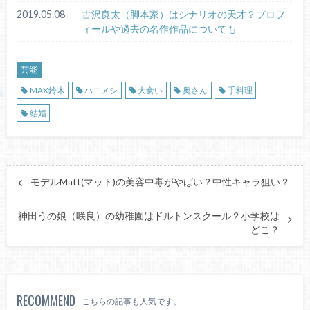
2019.05.08
古沢良太（脚本家）はシナリオの天才？プロフ
ィールや過去の名作作品についても
芸能
MAX鈴木
ハニメシ
大食い
奥さん
手料理
結婚
モデルMatt(マット)の美容中毒がやばい？中性キャラ狙い？
神田うの娘（咲良）の幼稚園はドルトンスクール？小学校は
どこ？
RECOMMEND
こちらの記事も人気です。