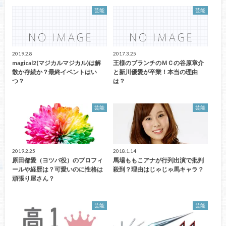
芸能
芸能
2019.2.8
2017.3.25
magical2(マジカルマジカル)は解
王様のブランチのＭＣの谷原章介
散か存続か？最終イベントはい
と新川優愛が卒業！本当の理由
つ？
は？
芸能
芸能
2019.2.25
2018.1.14
原田都愛（ヨツバ役）のプロフィ
馬場ももこアナが行列出演で批判
ールや経歴は？可愛いのに性格は
殺到？理由はじゃじゃ馬キャラ？
頑張り屋さん？
芸能
芸能