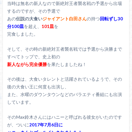
当時は無名の新人なので新絶対王者襲名戦の予選から出場
するのですが、その予選で
あの
伝説の大食い
ジャイアント白田さん
の持つ
回転ずし30
分100皿
を超え、
101皿
を
完食しました。
そして、その時の新絶対王者襲名戦では予選から決勝まで
すべてトップで、史上初の
新人ながら完全優勝
を果たしましたね！
その後は、大食いタレントと活躍されているようで、その
後の大食い王に何度も出演し、
また、水曜のダウンタウンなどのバラエティ番組にも出演
しています。
そのMax鈴木さんにはハニーと呼ばれる彼女がいたのです
が、ついに
2017年7月6日に