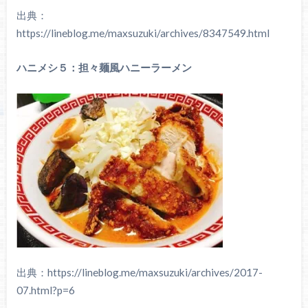
出典：
https://lineblog.me/maxsuzuki/archives/8347549.html
ハニメシ５：担々麺風ハニーラーメン
出典：https://lineblog.me/maxsuzuki/archives/2017-
07.html?p=6