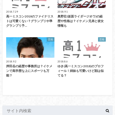
2018.7.29
2018.9.1
高一ミスコン2018のファイナリス
奥野壮(仮面ライダージオウ)の経
トは可愛くない？グランプリや準
歴や性格は？イケメン兄弟と彼女
グランプリ予…
情報も
芸能
芸能
2018.9.2
2018.8.6
押田岳の経歴や事務所は？イケメ
ゆき(高一ミスコン2018)のプロフ
ンで高学歴な上にスポーツも万
ィール！姉妹も可愛いけど顔は似
能？
てる？