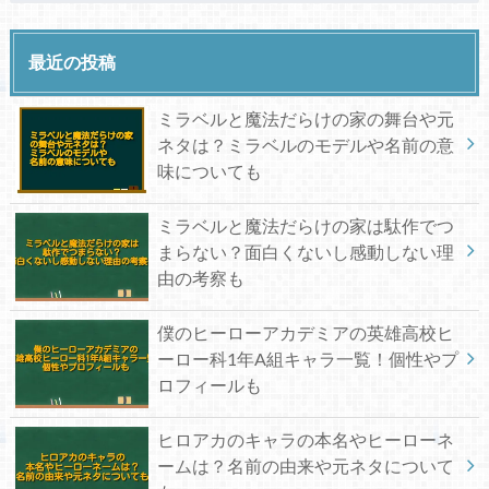
最近の投稿
ミラベルと魔法だらけの家の舞台や元
ネタは？ミラベルのモデルや名前の意
味についても
ミラベルと魔法だらけの家は駄作でつ
まらない？面白くないし感動しない理
由の考察も
僕のヒーローアカデミアの英雄高校ヒ
ーロー科1年A組キャラ一覧！個性やプ
ロフィールも
ヒロアカのキャラの本名やヒーローネ
ームは？名前の由来や元ネタについて