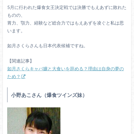
5月に行われた爆食女王決定戦では決勝でもえあずに敗れた
ものの、
胃力、顎力、経験など総合力ではもえあずを凌ぐと私は思
います。
如月さくらさんも日本代表候補ですね。
【関連記事】
如月さくらキャバ嬢と大食いを辞める？理由は自身の夢の
ため？
小野あこさん（爆食ツインズ妹）