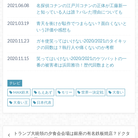
2021.06.08
名探偵コナンの江戸川コナンの正体が工藤新一
と知っている人は誰？バレた理由についても
2021.03.19
青天を衝けが駄作でつまらない？面白くないと
いう評価や感想も
2020.11.23
ガキ使笑ってはいけない2020/2021のタイキッ
クの回数は？執行人や痛くないのか考察
2020.11.15
笑ってはいけない2020/2021のケツバットの一
番の被害者は浜田雅功！歴代回数まとめ
テレビ
MAX鈴木
もえあず
モリー
世界一決定戦
大食い
大食い王
日本代表
トランプ大統領の夕食会会場は銀座の有名鉄板焼店？ドクタ