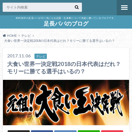
40代前半の足長パパが日々気になる話題・出来事について気楽に書いているブログです。
足長パパのブログ
HOME
テレビ
大食い世界一決定戦2018の日本代表はだれ？モリーに勝てる選手はいるの？
2017.11.06
テレビ
大食い世界一決定戦2018の日本代表はだれ？
モリーに勝てる選手はいるの？