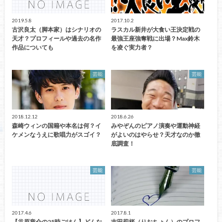
2019.5.8
2017.10.2
古沢良太（脚本家）はシナリオの
ラスカル新井が大食い王決定戦の
天才？プロフィールや過去の名作
最強王座強奪戦に出場？Max鈴木
作品についても
を凌ぐ実力者？
芸能
芸能
2018.12.12
2018.6.26
森崎ウィンの国籍や本名は何？イ
みやぞんのピアノ演奏や運動神経
ケメンなうえに歌唱力がスゴイ？
がよいのはやらせ？天才なのか徹
底調査！
芸能
芸能
2017.4.6
2017.8.1
【谷原章介の25時ごはん】どんな
吉田莉桜（りおちょん）のプロフ