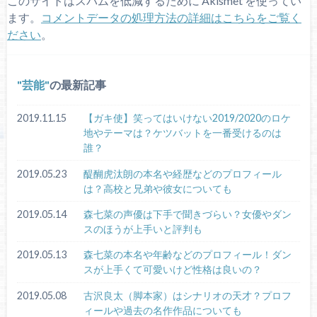
このサイトはスパムを低減するために Akismet を使ってい
ます。
コメントデータの処理方法の詳細はこちらをご覧く
ださい
。
芸能
の最新記事
2019.11.15
【ガキ使】笑ってはいけない2019/2020のロケ
地やテーマは？ケツバットを一番受けるのは
誰？
2019.05.23
醍醐虎汰朗の本名や経歴などのプロフィール
は？高校と兄弟や彼女についても
2019.05.14
森七菜の声優は下手で聞きづらい？女優やダン
スのほうが上手いと評判も
2019.05.13
森七菜の本名や年齢などのプロフィール！ダン
スが上手くて可愛いけど性格は良いの？
2019.05.08
古沢良太（脚本家）はシナリオの天才？プロフ
ィールや過去の名作作品についても