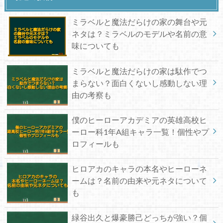
ミラベルと魔法だらけの家の舞台や元
ネタは？ミラベルのモデルや名前の意
味についても
ミラベルと魔法だらけの家は駄作でつ
まらない？面白くないし感動しない理
由の考察も
僕のヒーローアカデミアの英雄高校ヒ
ーロー科1年A組キャラ一覧！個性やプ
ロフィールも
ヒロアカのキャラの本名やヒーローネ
ームは？名前の由来や元ネタについて
も
緑谷出久と爆豪勝己どっちが強い？個