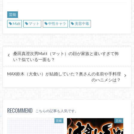
芸能
Matt
マット
中性キャラ
美容中毒
桑田真澄次男Matt（マット）の顔が家族と違いすぎて怖
い？似ている一面も？
MAX鈴木（大食い）が結婚していた？奥さんの名前や手料理
のハニメシは？
RECOMMEND
こちらの記事も人気です。
芸能
芸能