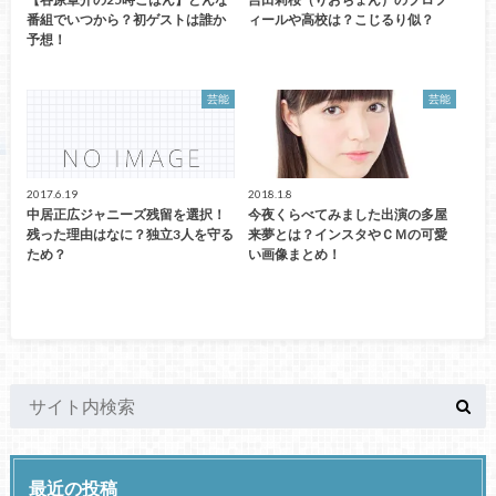
番組でいつから？初ゲストは誰か
ィールや高校は？こじるり似？
予想！
芸能
芸能
2017.6.19
2018.1.8
中居正広ジャニーズ残留を選択！
今夜くらべてみました出演の多屋
残った理由はなに？独立3人を守る
来夢とは？インスタやＣＭの可愛
ため？
い画像まとめ！
最近の投稿