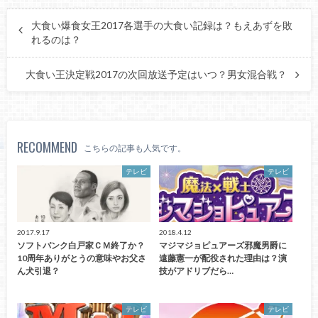
大食い爆食女王2017各選手の大食い記録は？もえあずを敗
れるのは？
大食い王決定戦2017の次回放送予定はいつ？男女混合戦？
RECOMMEND
こちらの記事も人気です。
テレビ
テレビ
2017.9.17
2018.4.12
ソフトバンク白戸家ＣＭ終了か？
マジマジョピュアーズ邪魔男爵に
10周年ありがとうの意味やお父さ
遠藤憲一が配役された理由は？演
ん犬引退？
技がアドリブだら…
テレビ
テレビ