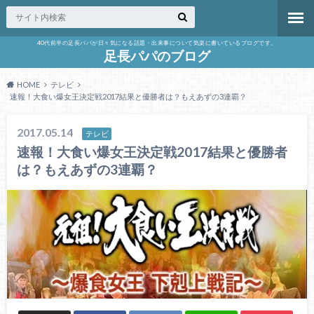
40代前半の足長パパが日々気になる話題・出来事について気楽に書いているブログです。
足長パパのブログ
HOME
テレビ
速報！大食い爆女王決定戦2017結果と優勝者は？もえあずの3連覇？
2017.05.14
テレビ
速報！大食い爆女王決定戦2017結果と優勝者
は？もえあずの3連覇？