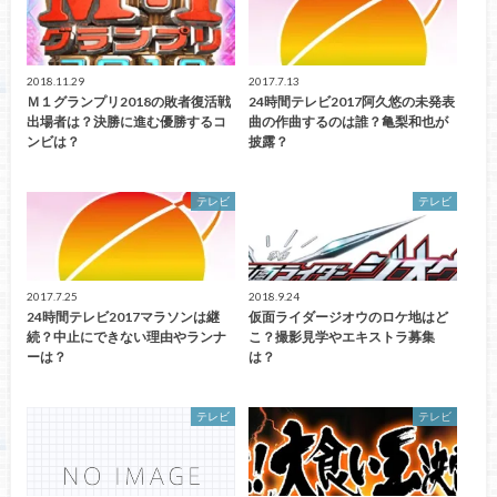
2018.11.29
2017.7.13
Ｍ１グランプリ2018の敗者復活戦
24時間テレビ2017阿久悠の未発表
出場者は？決勝に進む優勝するコ
曲の作曲するのは誰？亀梨和也が
ンビは？
披露？
テレビ
テレビ
2017.7.25
2018.9.24
24時間テレビ2017マラソンは継
仮面ライダージオウのロケ地はど
続？中止にできない理由やランナ
こ？撮影見学やエキストラ募集
ーは？
は？
テレビ
テレビ