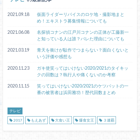
2021.09.18
仮面ライダーリバイスのロケ地・撮影地まと
め！エキストラ募集情報についても
2021.06.08
名探偵コナンの江戸川コナンの正体が工藤新一
と知っている人は誰？バレた理由についても
2021.03.19
青天を衝けが駄作でつまらない？面白くないと
いう評価や感想も
2020.11.23
ガキ使笑ってはいけない2020/2021のタイキッ
クの回数は？執行人や痛くないのか考察
2020.11.15
笑ってはいけない2020/2021のケツバットの一
番の被害者は浜田雅功！歴代回数まとめ
テレビ
2017
もえあず
大食い王
爆食女王
３連覇