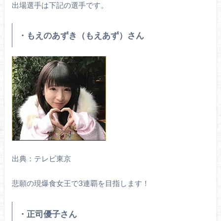
出場選手は下記の選手です。
・もえのあずき（もえあず）さん
出典：テレビ東京
悲願の現爆食女王で3連覇を目指します！
・正司優子さん