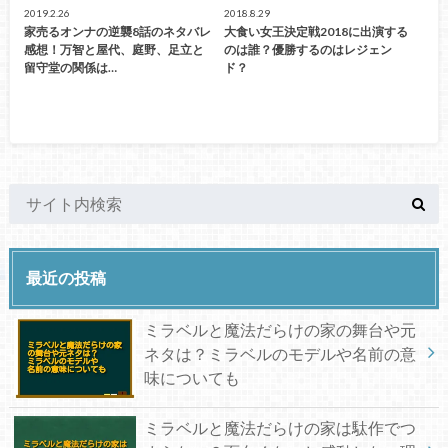
2019.2.26
2018.8.29
家売るオンナの逆襲8話のネタバレ
大食い女王決定戦2018に出演する
感想！万智と屋代、庭野、足立と
のは誰？優勝するのはレジェン
留守堂の関係は…
ド？
最近の投稿
ミラベルと魔法だらけの家の舞台や元
ネタは？ミラベルのモデルや名前の意
味についても
ミラベルと魔法だらけの家は駄作でつ