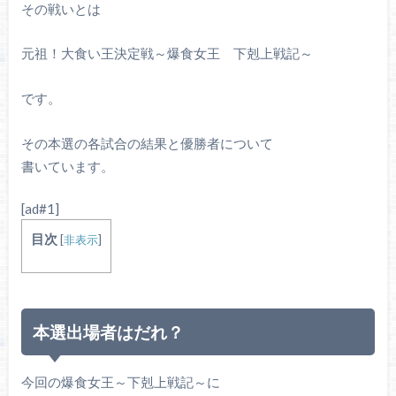
その戦いとは
元祖！大食い王決定戦～爆食女王 下剋上戦記～
です。
その本選の各試合の結果と優勝者について
書いています。
[ad#1]
目次
[
非表示
]
本選出場者はだれ？
今回の爆食女王～下剋上戦記～に