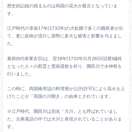
歴史的記録の残るものは両国の花火が最古となっていま
す。
江戸時代の享保17年(1732年)の大飢餓で多くの餓死者が出
て、更に疫病が流行し国勢に多大な被害と影響を与えまし
た。
幕府(8代将軍吉宗)は、翌18年(1733年)5月28日(旧暦)犠牲
となった人々の慰霊と悪病退散を祈り、隅田川で水神祭を
行いました。
この時に、両国橋周辺の料理屋が公許(許可)により花火を上
げたことが「両国の川開き」の由来とされています。
※江戸時代、隅田川は別名「大川」とも呼ばれていまし
た。古典落語の中では大川と表現されていることがありま
す。