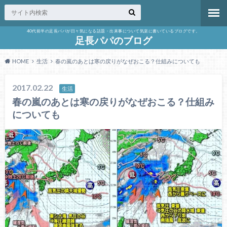
40代前半の足長パパが日々気になる話題・出来事について気楽に書いているブログです。
足長パパのブログ
HOME
生活
春の嵐のあとは寒の戻りがなぜおこる？仕組みについても
2017.02.22
生活
春の嵐のあとは寒の戻りがなぜおこる？仕組み
についても