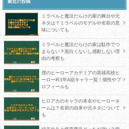
最近の投稿
ミラベルと魔法だらけの家の舞台や元
ネタは？ミラベルのモデルや名前の意
味についても
ミラベルと魔法だらけの家は駄作でつ
まらない？面白くないし感動しない理
由の考察も
僕のヒーローアカデミアの英雄高校ヒ
ーロー科1年A組キャラ一覧！個性やプ
ロフィールも
ヒロアカのキャラの本名やヒーローネ
ームは？名前の由来や元ネタについて
も
緑谷出久と爆豪勝己どっちが強い？個