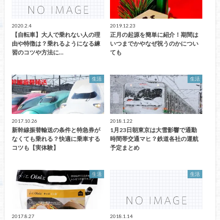
2020.2.4
2019.12.23
【自転車】大人で乗れない人の理
正月の起源を簡単に紹介！期間は
由や特徴は？乗れるようになる練
いつまでかやなぜ祝うのかについ
習のコツや方法に…
ても
生活
生活
2017.10.26
2018.1.22
新幹線振替輸送の条件と特急券が
1月23日朝東京は大雪影響で通勤
なくても乗れる？快適に乗車する
時間帯交通マヒ？鉄道各社の運航
コツも【実体験】
予定まとめ
生活
生活
2017.8.27
2018.1.14