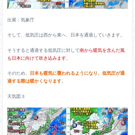
出展：気象庁
そして、低気圧は西から東へ、日本を通過していきます。
そうすると通過する低気圧に対して
南から暖気を含んだ風
も
日本に向けて吹き込みます
。
そのため、
日本も暖気に覆われるようになり、
低気圧が通
過する際は暖かくなります
。
天気図３