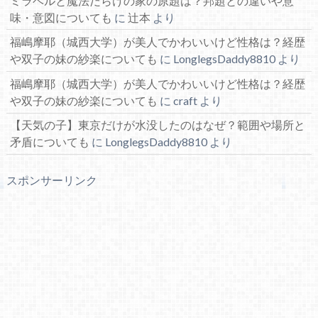
ミラベルと魔法だらけの家の原題は？邦題との違いや意
味・意図についても
に
辻本
より
福嶋摩耶（城西大学）が美人でかわいいけど性格は？経歴
や双子の妹の紗楽についても
に
LonglegsDaddy8810
より
福嶋摩耶（城西大学）が美人でかわいいけど性格は？経歴
や双子の妹の紗楽についても
に
craft
より
【天気の子】東京だけが水没したのはなぜ？範囲や場所と
矛盾についても
に
LonglegsDaddy8810
より
スポンサーリンク