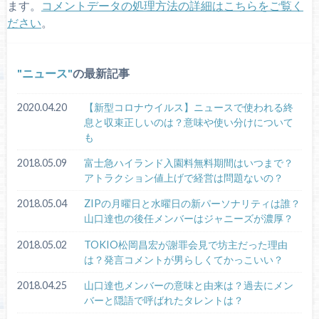
ます。
コメントデータの処理方法の詳細はこちらをご覧く
ださい
。
ニュース
の最新記事
2020.04.20
【新型コロナウイルス】ニュースで使われる終
息と収束正しいのは？意味や使い分けについて
も
2018.05.09
富士急ハイランド入園料無料期間はいつまで？
アトラクション値上げで経営は問題ないの？
2018.05.04
ZIPの月曜日と水曜日の新パーソナリティは誰？
山口達也の後任メンバーはジャニーズが濃厚？
2018.05.02
TOKIO松岡昌宏が謝罪会見で坊主だった理由
は？発言コメントが男らしくてかっこいい？
2018.04.25
山口達也メンバーの意味と由来は？過去にメン
バーと隠語で呼ばれたタレントは？