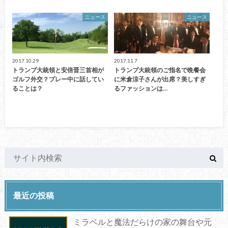
ニュース
ニュース
2017.10.29
2017.11.7
トランプ大統領と安倍晋三首相が
トランプ大統領のご指名で晩餐会
ゴルフ外交？プレー中に話してい
に米倉涼子さんが出席？美しすぎ
ることは？
るファッションは…
最近の投稿
ミラベルと魔法だらけの家の舞台や元