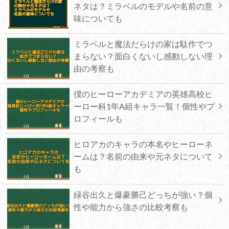
ネタは？ミラベルのモデルや名前の意
味についても
ミラベルと魔法だらけの家は駄作でつ
まらない？面白くないし感動しない理
由の考察も
僕のヒーローアカデミアの英雄高校ヒ
ーロー科1年A組キャラ一覧！個性やプ
ロフィールも
ヒロアカのキャラの本名やヒーローネ
ームは？名前の由来や元ネタについて
も
緑谷出久と爆豪勝己どっちが強い？個
性や能力から強さの比較考察も