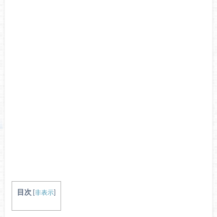
目次
[
非表示
]