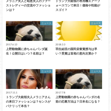
メラニア夫人と昭恵夫人のファー
トランプ大統領の専用機エアーフ
ストレディーの交流やファッショ
ォースワンで来日！価格や性能が
ンは？
スゴイ？
ニュース
ニュース
2017.6.13
2018.3.3
上野動物園に赤ちゃんパンダ誕
羽生結弦の国民栄誉賞授与は早
生！公開日はいつ？名前は？
い？受賞は首相の意向次第か？
ニュース
ニュース
2017.11.1
2017.7.8
トランプ大統領夫人メラニアさん
上野動物園の赤ちゃんパンダの名
の来日ファッションは？センスが
前の応募方法は？日本名になる？
パクリって本当？