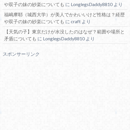
や双子の妹の紗楽についても
に
LonglegsDaddy8810
より
福嶋摩耶（城西大学）が美人でかわいいけど性格は？経歴
や双子の妹の紗楽についても
に
craft
より
【天気の子】東京だけが水没したのはなぜ？範囲や場所と
矛盾についても
に
LonglegsDaddy8810
より
スポンサーリンク