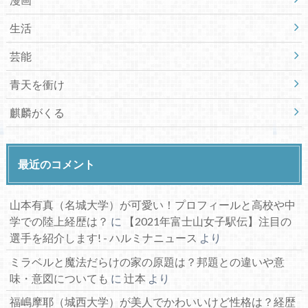
生活
芸能
青天を衝け
麒麟がくる
最近のコメント
山本有真（名城大学）が可愛い！プロフィールと高校や中
学での陸上経歴は？
に
【2021年富士山女子駅伝】注目の
選手を紹介します! - ハルミナニュース
より
ミラベルと魔法だらけの家の原題は？邦題との違いや意
味・意図についても
に
辻本
より
福嶋摩耶（城西大学）が美人でかわいいけど性格は？経歴