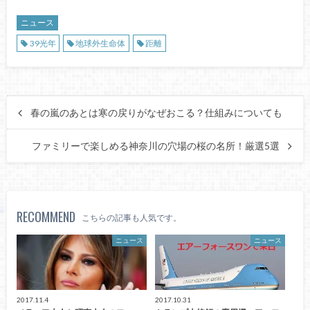
ニュース
39光年
地球外生命体
距離
春の嵐のあとは寒の戻りがなぜおこる？仕組みについても
ファミリーで楽しめる神奈川の穴場の桜の名所！厳選5選
RECOMMEND
こちらの記事も人気です。
ニュース
ニュース
2017.11.4
2017.10.31