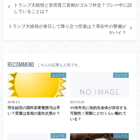
トランプ大統領と安倍晋三首相がゴルフ外交？プレー中に話
していることは？
トランプ大統領が来日して降り立つ空港は？滞在中の警備が
ヤバイ？
RECOMMEND
こちらの記事も人気です。
ニュース
ニュース
2018.3.3
2017.2.23
羽生結弦の国民栄誉賞授与は早
39光年先に知的生命体が存在する
い？受賞は首相の意向次第か？
可能性！実際にどのくらい離れて
いる？
ニュース
ニュース