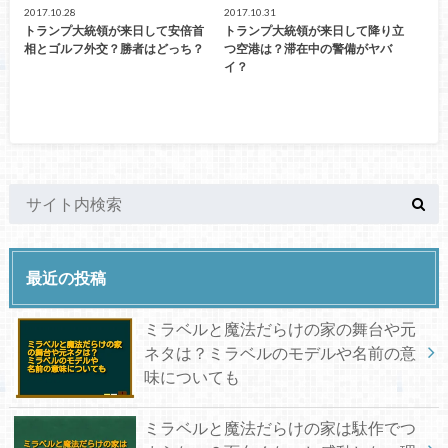
2017.10.28
2017.10.31
トランプ大統領が来日して安倍首
トランプ大統領が来日して降り立
相とゴルフ外交？勝者はどっち？
つ空港は？滞在中の警備がヤバ
イ？
最近の投稿
ミラベルと魔法だらけの家の舞台や元
ネタは？ミラベルのモデルや名前の意
味についても
ミラベルと魔法だらけの家は駄作でつ