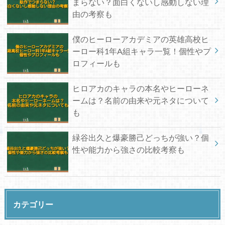
まらない？面白くないし感動しない理
由の考察も
僕のヒーローアカデミアの英雄高校ヒ
ーロー科1年A組キャラ一覧！個性やプ
ロフィールも
ヒロアカのキャラの本名やヒーローネ
ームは？名前の由来や元ネタについて
も
緑谷出久と爆豪勝己どっちが強い？個
性や能力から強さの比較考察も
カテゴリー