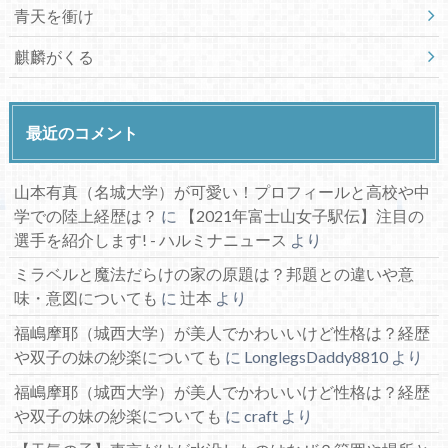
青天を衝け
麒麟がくる
最近のコメント
山本有真（名城大学）が可愛い！プロフィールと高校や中
学での陸上経歴は？
に
【2021年富士山女子駅伝】注目の
選手を紹介します! - ハルミナニュース
より
ミラベルと魔法だらけの家の原題は？邦題との違いや意
味・意図についても
に
辻本
より
福嶋摩耶（城西大学）が美人でかわいいけど性格は？経歴
や双子の妹の紗楽についても
に
LonglegsDaddy8810
より
福嶋摩耶（城西大学）が美人でかわいいけど性格は？経歴
や双子の妹の紗楽についても
に
craft
より