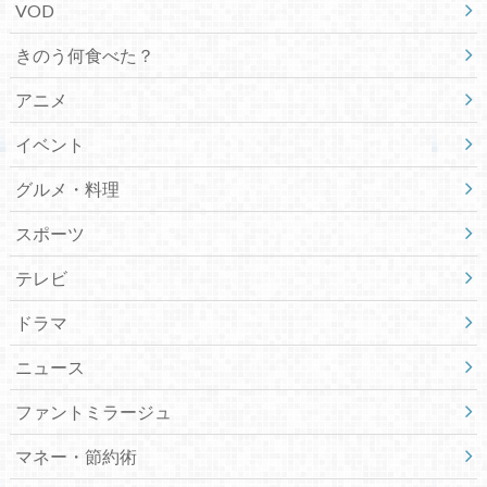
VOD
きのう何食べた？
アニメ
イベント
グルメ・料理
スポーツ
テレビ
ドラマ
ニュース
ファントミラージュ
マネー・節約術