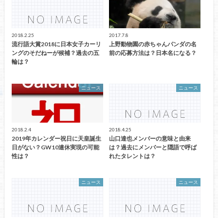
2018.2.25
2017.7.8
流行語大賞2018に日本女子カーリ
上野動物園の赤ちゃんパンダの名
ングのそだねーが候補？過去の五
前の応募方法は？日本名になる？
輪は？
ニュース
ニュース
2018.2.4
2018.4.25
2019年カレンダー祝日に天皇誕生
山口達也メンバーの意味と由来
日がない？GW10連休実現の可能
は？過去にメンバーと隠語で呼ば
性は？
れたタレントは？
ニュース
ニュース